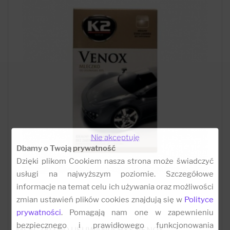
Nie akceptuję
Dbamy o Twoją prywatność
Dzięki plikom Cookiem nasza strona może świadczyć
usługi na najwyższym poziomie. Szczegółowe
informacje na temat celu ich używania oraz możliwości
zmian ustawień plików cookies znajdują się w
Polityce
prywatności
. Pomagają nam one w zapewnieniu
bezpiecznego i prawidłowego funkcjonowania