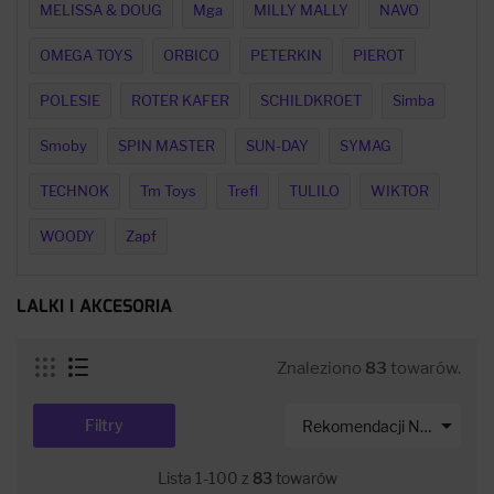
MELISSA & DOUG
Mga
MILLY MALLY
NAVO
OMEGA TOYS
ORBICO
PETERKIN
PIEROT
POLESIE
ROTER KAFER
SCHILDKROET
Simba
Smoby
SPIN MASTER
SUN-DAY
SYMAG
TECHNOK
Tm Toys
Trefl
TULILO
WIKTOR
WOODY
Zapf
LALKI I AKCESORIA
Znaleziono
83
towarów.

Filtry
Rekomendacji Net-s
Lista 1-100 z
83
towarów