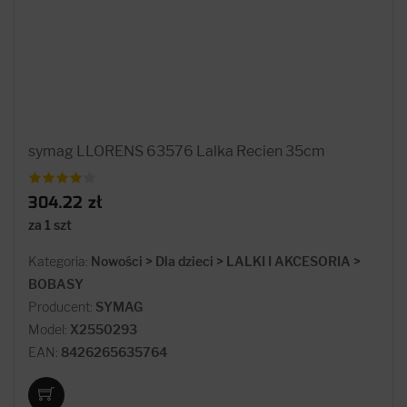
symag LLORENS 63576 Lalka Recien 35cm
304.22 zł
za 1 szt
Kategoria:
Nowości > Dla dzieci > LALKI I AKCESORIA >
BOBASY
Producent:
SYMAG
Model:
X2550293
EAN:
8426265635764