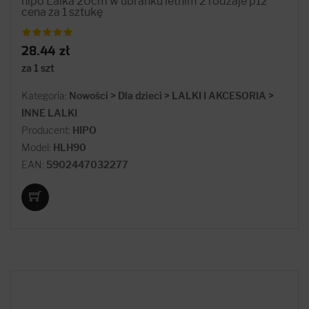
hipo Lalka 20cm w ubranku letnim 2 rodzaje p12
cena za 1 sztukę
28.44 zł
za 1 szt
Kategoria:
Nowości > Dla dzieci > LALKI I AKCESORIA >
INNE LALKI
Producent:
HIPO
Model:
HLH90
EAN:
5902447032277