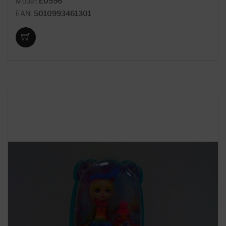
Model:
E0596
EAN:
5010993461301