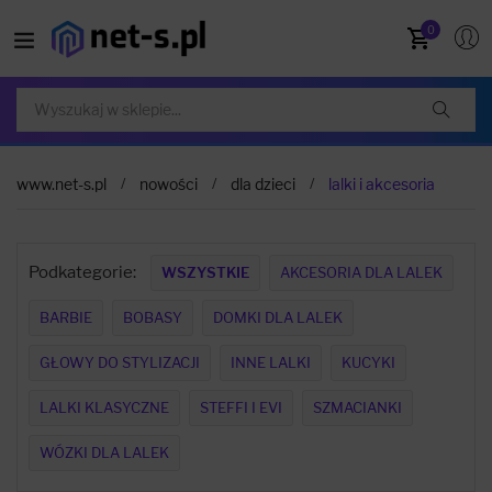
0
www.net-s.pl
nowości
dla dzieci
lalki i akcesoria
Podkategorie:
WSZYSTKIE
AKCESORIA DLA LALEK
BARBIE
BOBASY
DOMKI DLA LALEK
GŁOWY DO STYLIZACJI
INNE LALKI
KUCYKI
LALKI KLASYCZNE
STEFFI I EVI
SZMACIANKI
WÓZKI DLA LALEK