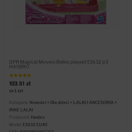
DPR Magical Movers Belles playset E1632 p3
HASBRO
103.51 zł
za 1 szt
Kategoria:
Nowości > Dla dzieci > LALKI I AKCESORIA >
INNE LALKI
Producent:
Hasbro
Model:
E1632 EU40
EAN:
5010993465217