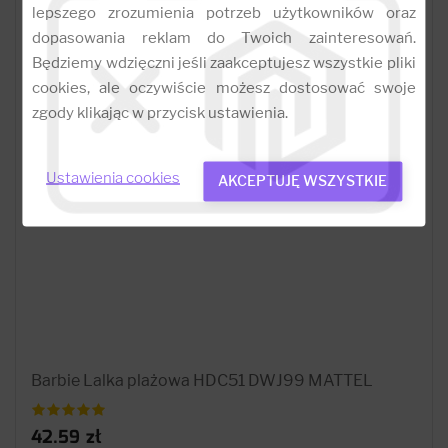
lepszego zrozumienia potrzeb użytkowników oraz
dopasowania reklam do Twoich zainteresowań.
Będziemy wdzięczni jeśli zaakceptujesz wszystkie pliki
cookies, ale oczywiście możesz dostosować swoje
zgody klikając w przycisk ustawienia.
Ustawienia cookies
AKCEPTUJĘ WSZYSTKIE
Barbie Lalka plażowa HDC51 DWJ99 MATTEL
42.59 zł