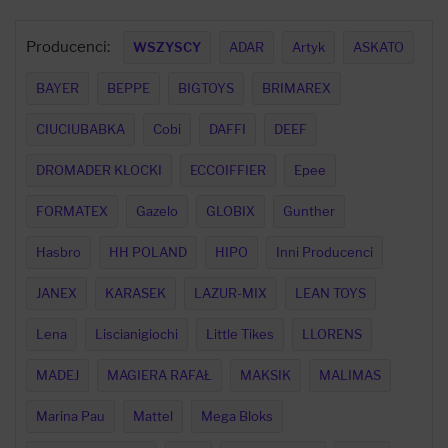
Producenci:
WSZYSCY
ADAR
Artyk
ASKATO
BAYER
BEPPE
BIGTOYS
BRIMAREX
CIUCIUBABKA
Cobi
DAFFI
DEEF
DROMADER KLOCKI
ECCOIFFIER
Epee
FORMATEX
Gazelo
GLOBIX
Gunther
Hasbro
HH POLAND
HIPO
Inni Producenci
JANEX
KARASEK
LAZUR-MIX
LEAN TOYS
Lena
Liscianigiochi
Little Tikes
LLORENS
MADEJ
MAGIERA RAFAŁ
MAKSIK
MALIMAS
Marina Pau
Mattel
Mega Bloks