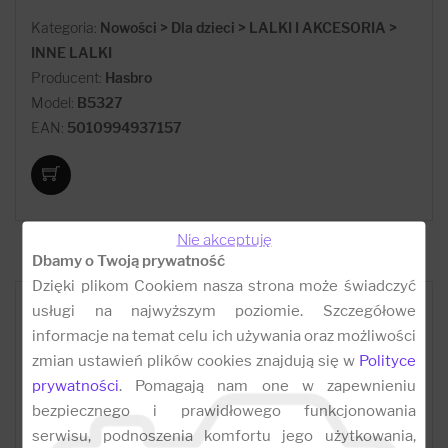
Kategoria:
Nowości > Dla dzieci > LALKI I AKCESORIA >
INNE LALKI
Producent:
Hasbro
Model:
B5327
EAN:
5010994937157
Nie akceptuję
Dbamy o Twoją prywatność
Dzięki plikom Cookiem nasza strona może świadczyć
usługi na najwyższym poziomie. Szczegółowe
informacje na temat celu ich używania oraz możliwości
zmian ustawień plików cookies znajdują się w
Polityce
prywatności
. Pomagają nam one w zapewnieniu
bezpiecznego i prawidłowego funkcjonowania
serwisu, podnoszenia komfortu jego użytkowania,