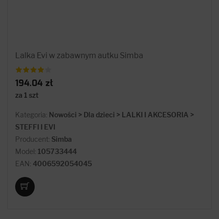
Lalka Evi w zabawnym autku Simba
194.04 zł
za 1 szt
Kategoria:
Nowości > Dla dzieci > LALKI I AKCESORIA >
STEFFI I EVI
Producent:
Simba
Model:
105733444
EAN:
4006592054045