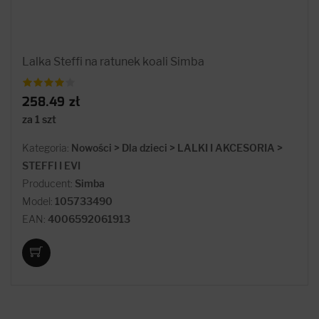
Lalka Steffi na ratunek koali Simba
258.49 zł
za 1 szt
Kategoria:
Nowości > Dla dzieci > LALKI I AKCESORIA >
STEFFI I EVI
Producent:
Simba
Model:
105733490
EAN:
4006592061913