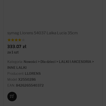
symag Llorens 54037 Lalka Lucia 35cm
333.07 zł
za 1 szt
Kategoria:
Nowości > Dla dzieci > LALKI I AKCESORIA >
INNE LALKI
Producent:
LLORENS
Model:
X2550286
EAN:
8426265540372