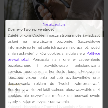
Nie akceptuję
Dbamy o Twoją prywatność
Dzięki plikom Cookiem nasza strona może świadczyć
usługi na najwyższym poziomie. Szczegółowe
informacje na temat celu ich używania oraz możliwości
zmian ustawień plików cookies znajdują się w
Polityce
prywatności
. Pomagają nam one w zapewnieniu
bezpiecznego i prawidłowego funkcjonowania
serwisu, podnoszenia komfortu jego użytkowania,
SEKATOR NOŻYCOWY FINGERLOOP P44 111440
lepszego zrozumienia potrzeb użytkowników oraz
FISKARS
dopasowania reklam do Twoich zainteresowań.
Będziemy wdzięczni jeśli zaakceptujesz wszystkie pliki
141.83 zł
cookies, ale oczywiście możesz dostosować swoje
za 1 szt
zgody klikając w przycisk ustawienia.
Kategoria:
Narzędzia > Trawnik i żywopłoty > Sekatory