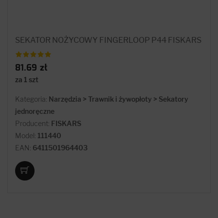
SEKATOR NOŻYCOWY FINGERLOOP P44 FISKARS
81.69 zł
za 1 szt
Kategoria:
Narzędzia > Trawnik i żywopłoty > Sekatory
jednoręczne
Producent:
FISKARS
Model:
111440
EAN:
6411501964403