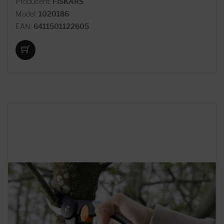
Producent:
FISKARS
Model:
1020186
EAN:
6411501122605