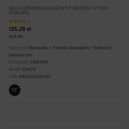
SEKATOR KOWADEŁKOWY POWERSTEP P83
FISKARS
125.28 zł
za 1 szt
Kategoria:
Narzędzia > Trawnik i żywopłoty > Sekatory
jednoręczne
Producent:
FISKARS
Model:
111670
EAN:
6411501116703