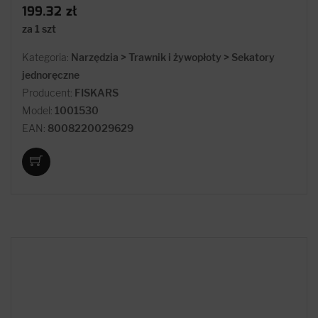
199.32 zł
za 1 szt
Kategoria:
Narzędzia > Trawnik i żywopłoty > Sekatory
jednoręczne
Producent:
FISKARS
Model:
1001530
EAN:
8008220029629