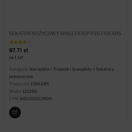
SEKATOR NOŻYCOWY SINGLESTEP P26 FISKARS
87.71 zł
za 1 szt
Kategoria:
Narzędzia > Trawnik i żywopłoty > Sekatory
jednoręczne
Producent:
FISKARS
Model:
111260
EAN:
6411501112606