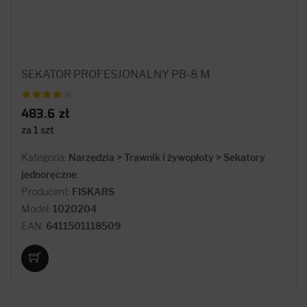
SEKATOR PROFESJONALNY PB-8 M
483.6 zł
za 1 szt
Kategoria:
Narzędzia > Trawnik i żywopłoty > Sekatory
jednoręczne
Producent:
FISKARS
Model:
1020204
EAN:
6411501118509