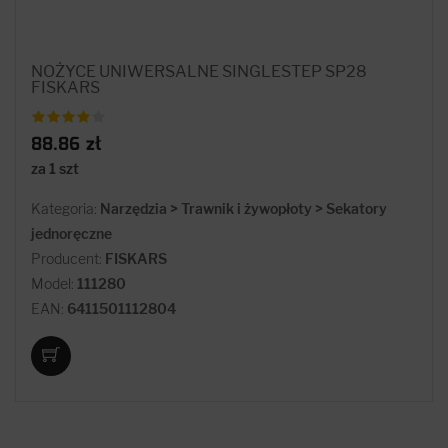
NOŻYCE UNIWERSALNE SINGLESTEP SP28
FISKARS
88.86 zł
za 1 szt
Kategoria:
Narzędzia > Trawnik i żywopłoty > Sekatory
jednoręczne
Producent:
FISKARS
Model:
111280
EAN:
6411501112804