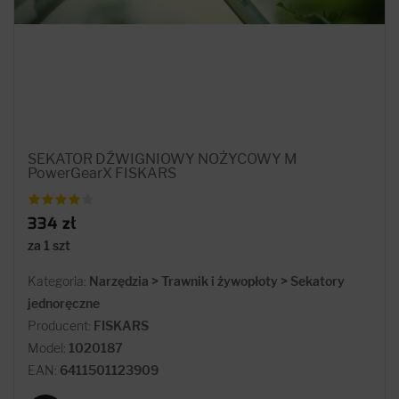
SEKATOR DŹWIGNIOWY NOŻYCOWY M
PowerGearX FISKARS
334 zł
za 1 szt
Kategoria:
Narzędzia > Trawnik i żywopłoty > Sekatory
jednoręczne
Producent:
FISKARS
Model:
1020187
EAN:
6411501123909