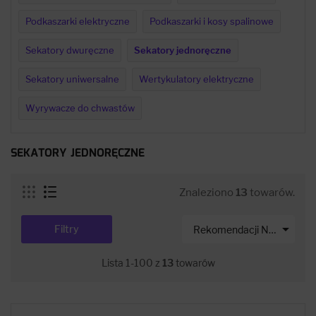
Podkaszarki elektryczne
Podkaszarki i kosy spalinowe
Sekatory dwuręczne
Sekatory jednoręczne
Sekatory uniwersalne
Wertykulatory elektryczne
Wyrywacze do chwastów
SEKATORY JEDNORĘCZNE
Znaleziono
13
towarów.

Filtry
Rekomendacji Net-s
Lista 1-100 z
13
towarów