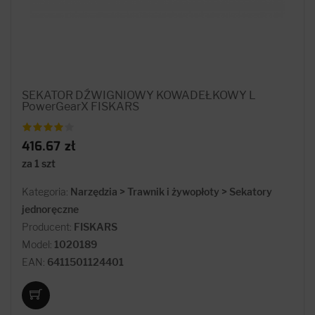
SEKATOR DŹWIGNIOWY KOWADEŁKOWY L
PowerGearX FISKARS
416.67 zł
za 1 szt
Kategoria:
Narzędzia > Trawnik i żywopłoty > Sekatory
jednoręczne
Producent:
FISKARS
Model:
1020189
EAN:
6411501124401