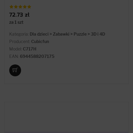
72.73 zł
za 1 szt
Kategoria:
Dla dzieci > Zabawki > Puzzle > 3D i 4D
Producent:
Cubicfun
Model:
C717H
EAN:
6944588207175