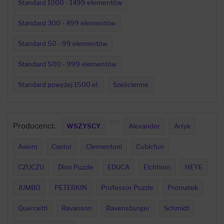
Standard 1000 - 1499 elementów
Standard 300 - 499 elementów
Standard 50 - 99 elementów
Standard 500 - 999 elementów
Standard powyżej 1500 el.
Sześcienne
Producenci:
WSZYSCY
Alexander
Artyk
Axiom
Castor
Clementoni
Cubicfun
CZUCZU
Dino Puzzle
EDUCA
Eichhorn
HEYE
JUMBO
PETERKIN
Professor Puzzle
Promatek
Quercetti
Ravanson
Ravensburger
Schmidt