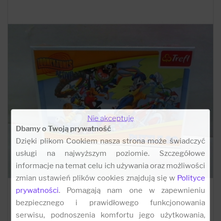
Nie akceptuję
Dbamy o Twoją prywatność
Dzięki plikom Cookiem nasza strona może świadczyć
usługi na najwyższym poziomie. Szczegółowe
informacje na temat celu ich używania oraz możliwości
zmian ustawień plików cookies znajdują się w
Polityce
prywatności
. Pomagają nam one w zapewnieniu
bezpiecznego i prawidłowego funkcjonowania
serwisu, podnoszenia komfortu jego użytkowania,