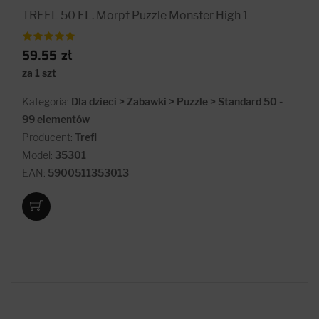
TREFL 50 EL. Morpf Puzzle Monster High 1
59.55 zł
za 1 szt
Kategoria:
Dla dzieci > Zabawki > Puzzle > Standard 50 -
99 elementów
Producent:
Trefl
Model:
35301
EAN:
5900511353013