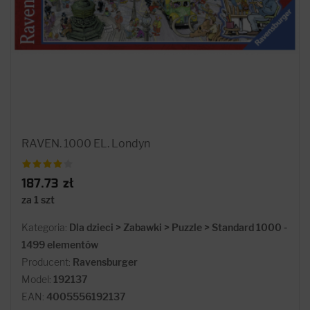
RAVEN. 1000 EL. Londyn
187.73 zł
za 1 szt
Kategoria:
Dla dzieci > Zabawki > Puzzle > Standard 1000 -
1499 elementów
Producent:
Ravensburger
Model:
192137
EAN:
4005556192137