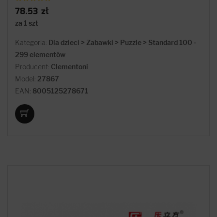
78.53 zł
za 1 szt
Kategoria:
Dla dzieci > Zabawki > Puzzle > Standard 100 -
299 elementów
Producent:
Clementoni
Model:
27867
EAN:
8005125278671