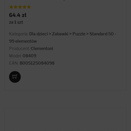
64.4 zł
za 1 szt
Kategoria:
Dla dzieci > Zabawki > Puzzle > Standard 50 -
99 elementów
Producent:
Clementoni
Model:
08409
EAN:
8005125084098