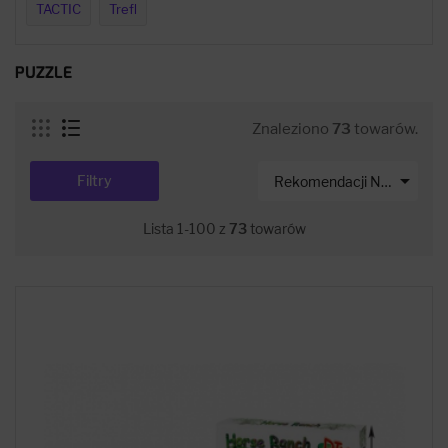
TACTIC
Trefl
PUZZLE
Znaleziono
73
towarów.

Filtry
Rekomendacji Net-s
Lista 1-100 z
73
towarów