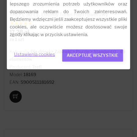
lepszego zrozumienia potrzeb użytkowników oraz
dopasowania reklam do Twoich zainteresowań.
TREFL 30 EL. Looney Tunes Rajd rowerowy
Będziemy wdzięczni jeśli zaakceptujesz wszystkie pliki
cookies, ale oczywiście możesz dostosować swoje
17.28 zł
zgody klikając w przycisk ustawienia.
za 1 szt
Kategoria:
Dla dzieci > Zabawki > Puzzle > Standard 0 - 49
Ustawienia cookies
AKCEPTUJĘ WSZYSTKIE
elementów
Producent:
Trefl
Model:
18169
EAN:
5900511181692