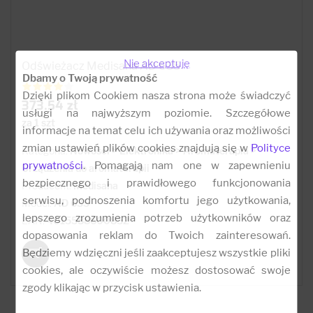
Nie akceptuję
Odświeżacz Medisana AD 635
Dbamy o Twoją prywatność
Dzięki plikom Cookiem nasza strona może świadczyć
373.54 zł
usługi na najwyższym poziomie. Szczegółowe
za 1 szt
informacje na temat celu ich używania oraz możliwości
zmian ustawień plików cookies znajdują się w
Polityce
Kategoria:
Nowości > Elektronika > Aromaterapia >
prywatności
. Pomagają nam one w zapewnieniu
Urządzenia do aromaterapii
bezpiecznego i prawidłowego funkcjonowania
Producent:
Medisana
serwisu, podnoszenia komfortu jego użytkowania,
Model:
AD 635
lepszego zrozumienia potrzeb użytkowników oraz
EAN:
4015588600852
dopasowania reklam do Twoich zainteresowań.
Będziemy wdzięczni jeśli zaakceptujesz wszystkie pliki
cookies, ale oczywiście możesz dostosować swoje
zgody klikając w przycisk ustawienia.