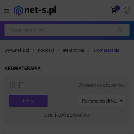
0
www.net-s.pl
nowości
elektronika
aromaterapia
AROMATERAPIA
Znaleziono
1
towarów.

Filtry
Rekomendacji Net-s
Lista 1-100 z
1
towarów