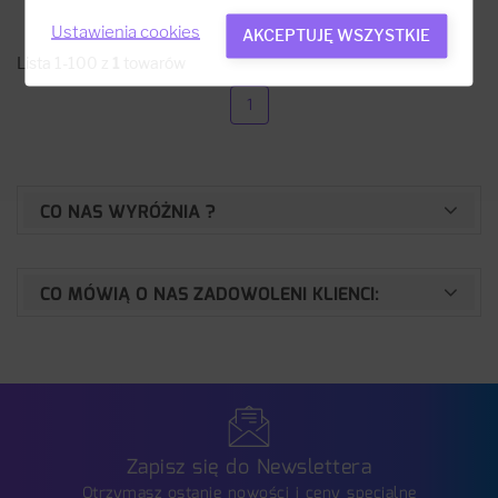
Ustawienia cookies
AKCEPTUJĘ WSZYSTKIE
Lista 1-100 z
1
towarów
1
CO NAS WYRÓŻNIA ?
CO MÓWIĄ O NAS ZADOWOLENI KLIENCI:
Zapisz się do Newslettera
Otrzymasz ostanie nowości i ceny specjalne