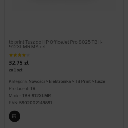
tb print Tusz do HP OfficeJet Pro 8025 TBH-
912XLMR MA ref.
32.75 zł
za 1 szt
Kategoria:
Nowości > Elektronika > TB Print > tusze
Producent:
TB
Model:
TBH-912XLMR
EAN:
5902002149891