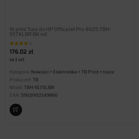
tb print Tusz do HP OfficeJet Pro 8025 TBH-
917XLBR BK ref.
176.02 zł
za 1 szt
Kategoria:
Nowości > Elektronika > TB Print > tusze
Producent:
TB
Model:
TBH-917XLBR
EAN:
5902002149860