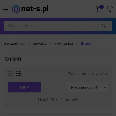
0
www.net-s.pl
nowości
elektronika
tb print
TB PRINT
Znaleziono
4
towarów.

Filtry
Rekomendacji Net-s
Lista 1-100 z
4
towarów