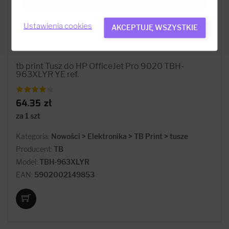
Ustawienia cookies
AKCEPTUJĘ WSZYSTKIE
tb print Tusz do HP OfficeJet Pro 9020 TBH-
963XLYR YE ref.
64.35 zł
za 1 szt
Kategoria:
Nowości > Elektronika > TB Print > tusze
Producent:
TB
Model:
TBH-963XLYR
EAN:
5902002149853