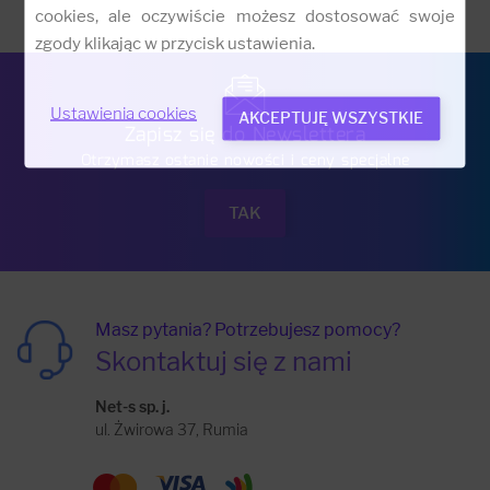
cookies, ale oczywiście możesz dostosować swoje
zgody klikając w przycisk ustawienia.
Ustawienia cookies
AKCEPTUJĘ WSZYSTKIE
Zapisz się do Newslettera
Otrzymasz ostanie nowości i ceny specjalne
Masz pytania? Potrzebujesz pomocy?
Skontaktuj się z nami
Net-s sp. j.
ul. Żwirowa 37, Rumia