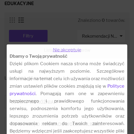
EDUKACYJNE
Znaleziono
0
towarów.

Filtry
Rekomendacji Net-s
Nie akceptuję
Lista 1-100 z
0
towarów
Dbamy o Twoją prywatność
Dzięki plikom Cookiem nasza strona może świadczyć
usługi na najwyższym poziomie. Szczegółowe
Lista 1-100 z
0
towarów
informacje na temat celu ich używania oraz możliwości
zmian ustawień plików cookies znajdują się w
Polityce
prywatności
. Pomagają nam one w zapewnieniu
bezpiecznego i prawidłowego funkcjonowania
CO NAS WYRÓŻNIA ?
serwisu, podnoszenia komfortu jego użytkowania,
lepszego zrozumienia potrzeb użytkowników oraz
dopasowania reklam do Twoich zainteresowań.
CO MÓWIĄ O NAS ZADOWOLENI KLIENCI:
Będziemy wdzięczni jeśli zaakceptujesz wszystkie pliki