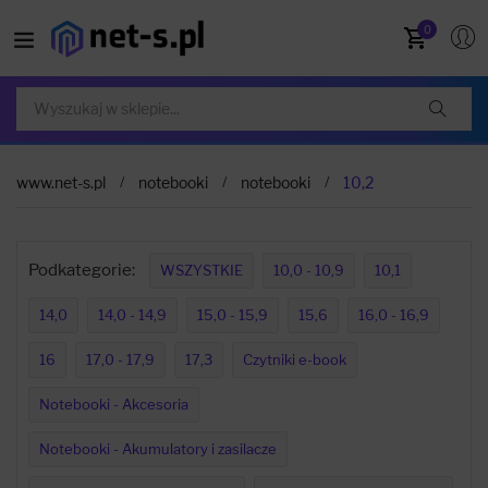
0
www.net-s.pl
notebooki
notebooki
10,2
Podkategorie:
WSZYSTKIE
10,0 - 10,9
10,1
14,0
14,0 - 14,9
15,0 - 15,9
15,6
16,0 - 16,9
16
17,0 - 17,9
17,3
Czytniki e-book
Notebooki - Akcesoria
Notebooki - Akumulatory i zasilacze