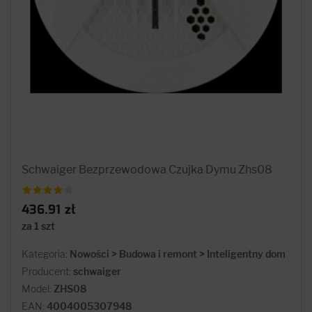
Schwaiger Bezprzewodowa Czujka Dymu Zhs08
436.91 zł
za 1 szt
Kategoria:
Nowości > Budowa i remont > Inteligentny dom
Producent:
schwaiger
Model:
ZHS08
EAN:
4004005307948