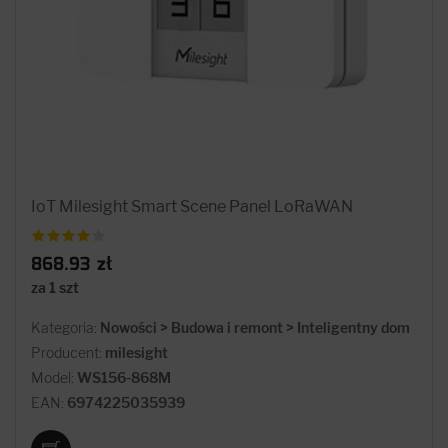
IoT Milesight Smart Scene Panel LoRaWAN
868.93 zł
za 1 szt
Kategoria:
Nowości > Budowa i remont > Inteligentny dom
Producent:
milesight
Model:
WS156-868M
EAN:
6974225035939