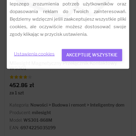
lepszego zrozumienia potrzeb użytkowników oraz
dopasowania reklam do Twoich zainteresowań.
Będziemy wdzięczni jeśli zaakceptujesz wszystkie pliki
cookies, ale oczywiście możesz dostosować swoje
zgody klikając w przycisk ustawienia.
Ustawienia cookies
AKCEPTUJĘ WSZYSTKIE
Milesight Magnetyczny Przełącznik Kontaktowy
WS301
452.86 zł
za 1 szt
Kategoria:
Nowości > Budowa i remont > Inteligentny dom
Producent:
milesight
Model:
WS301-868M
EAN:
6974225035199