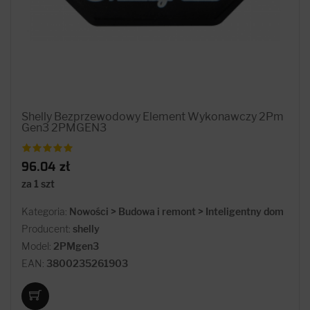
Shelly Bezprzewodowy Element Wykonawczy 2Pm
Gen3 2PMGEN3
96.04 zł
za 1 szt
Kategoria:
Nowości > Budowa i remont > Inteligentny dom
Producent:
shelly
Model:
2PMgen3
EAN:
3800235261903