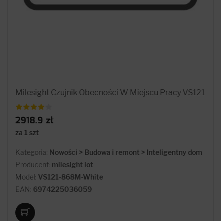
Milesight Czujnik Obecności W Miejscu Pracy VS121
2918.9 zł
za 1 szt
Kategoria:
Nowości > Budowa i remont > Inteligentny dom
Producent:
milesight iot
Model:
VS121-868M-White
EAN:
6974225036059