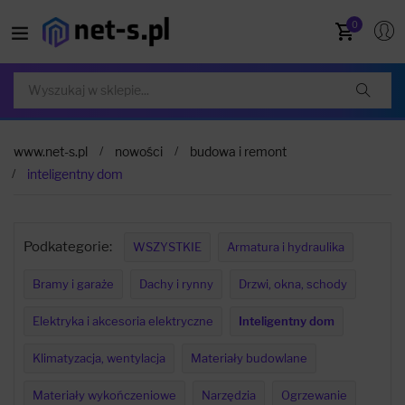
0
www.net-s.pl
nowości
budowa i remont
inteligentny dom
Podkategorie:
WSZYSTKIE
Armatura i hydraulika
Bramy i garaże
Dachy i rynny
Drzwi, okna, schody
Elektryka i akcesoria elektryczne
Inteligentny dom
Klimatyzacja, wentylacja
Materiały budowlane
Materiały wykończeniowe
Narzędzia
Ogrzewanie