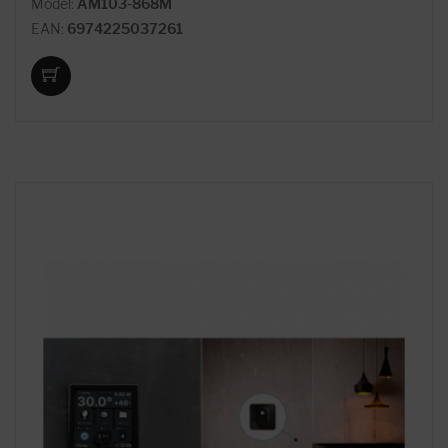
Model:
AM103-868M
EAN:
6974225037261