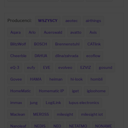
Producenci:
WSZYSCY
aeotec
airthings
Aqara
Arlo
Auerswald
avatto
Axis
BlitzWolf
BOSCH
Brennenstuhl
CATlink
Cheerble
DAHUA
dílna/zahrada
ecoflow
eQ-3
eufy
EVE
evolveo
EZVIZ
gosund
Govee
HAMA
heiman
hi-look
hombli
HomeMatic
Homematic IP
iget
igloohome
immax
jung
LogiLink
lupus electronics
Maclean
MEROSS
milesight
milesight iot
Nanoleaf
NEDIS
NEO
NETATMO
NONAME