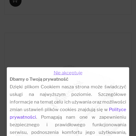
Nie akceptuję
Dbamy o Twoją prywatność
Dzięki plikom Cookiem nasza strona może świadczyć
usługi na najwyższym poziomie. Szczegółowe
informacje na temat celu ich używania oraz możliwości
zmian ustawień plików cookies znajdują się w
Polityce
prywatności
. Pomagają nam one w zapewnieniu
bezpiecznego i prawidłowego funkcjonowania
serwisu, podnoszenia komfortu jego użytkowania,