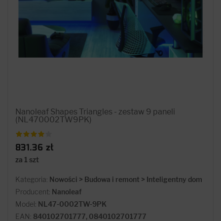
Nanoleaf Shapes Triangles - zestaw 9 paneli
(NL470002TW9PK)
831.36 zł
za 1 szt
Kategoria:
Nowości > Budowa i remont > Inteligentny dom
Producent:
Nanoleaf
Model:
NL47-0002TW-9PK
EAN:
840102701777, 0840102701777