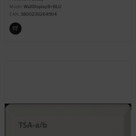
Model:
WallDisplayB+BLU
EAN:
3800235264904