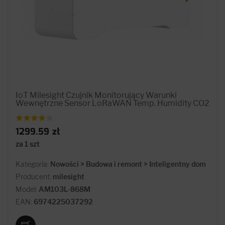
IoT Milesight Czujnik Monitorujący Warunki
Wewnętrzne Sensor LoRaWAN Temp. Humidity CO2
1299.59 zł
za 1 szt
Kategoria:
Nowości > Budowa i remont > Inteligentny dom
Producent:
milesight
Model:
AM103L-868M
EAN:
6974225037292