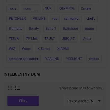
nous
nous____
NUKI
OLYMPIA
Osram
PETONEER
PHILIPS
rev
schwaiger
shelly
Siemens
Somfy
Sonoff
Switchbot
tedee
TESLA
TP-Link
TRUST
UBIQUITI
Umax
WiZ
Woox
X-Sense
XIAOMI
xtendlan consumer
YEALINK
YEELIGHT
zmodo
INTELIGENTNY DOM
Znaleziono
299
towarów.

Filtry
Rekomendacji Net-s