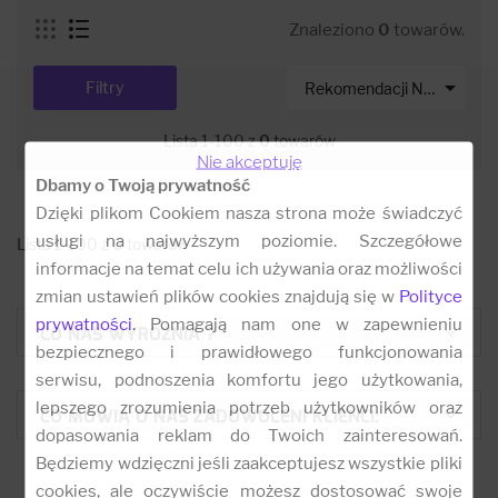
Znaleziono
0
towarów.

Filtry
Rekomendacji Net-s
Lista 1-100 z
0
towarów
Nie akceptuję
Dbamy o Twoją prywatność
Dzięki plikom Cookiem nasza strona może świadczyć
usługi na najwyższym poziomie. Szczegółowe
Lista 1-100 z
0
towarów
informacje na temat celu ich używania oraz możliwości
zmian ustawień plików cookies znajdują się w
Polityce
prywatności
. Pomagają nam one w zapewnieniu
CO NAS WYRÓŻNIA ?
bezpiecznego i prawidłowego funkcjonowania
serwisu, podnoszenia komfortu jego użytkowania,
lepszego zrozumienia potrzeb użytkowników oraz
CO MÓWIĄ O NAS ZADOWOLENI KLIENCI:
dopasowania reklam do Twoich zainteresowań.
Będziemy wdzięczni jeśli zaakceptujesz wszystkie pliki
cookies, ale oczywiście możesz dostosować swoje