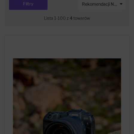

Filtry
Rekomendacji Net-s
Lista 1-100 z
4
towarów