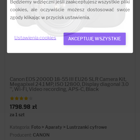
Będziemy wdzięczni jeśli zaakceptujesz wszystkie pliki
cookies, ale oczywiście możesz dostosować swoje
zgody klikając w przycisk ustawienia.
Ustawienia cookies
AKCEPTUJĘ WSZYSTKIE
Canon EOS 2000D 18-55 III EU26 SLR Camera Kit,
Megapixel 24.1 MP, ISO 12800, Display diagonal 3.0
'', Wi-Fi, Video recording, APS-C, Black
1798.98 zł
za 1 szt
Kategoria:
Foto > Aparaty > Lustrzanki cyfrowe
Producent:
CANON