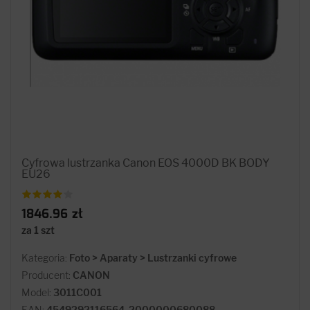
Cyfrowa lustrzanka Canon EOS 4000D BK BODY
EU26
1846.96 zł
za 1 szt
Kategoria:
Foto > Aparaty > Lustrzanki cyfrowe
Producent:
CANON
Model:
3011C001
EAN:
4549292116564, 2000000680088