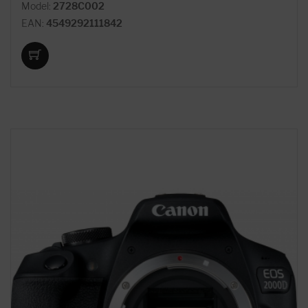
Model:
2728C002
EAN:
4549292111842