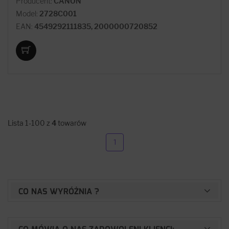
Producent:
CANON
Model:
2728C001
EAN:
4549292111835, 2000000720852
Lista 1-100 z
4
towarów
1
CO NAS WYRÓŻNIA ?