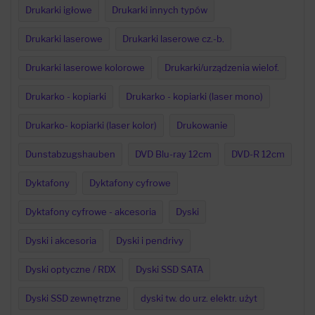
Drukarki igłowe
Drukarki innych typów
Drukarki laserowe
Drukarki laserowe cz.-b.
Drukarki laserowe kolorowe
Drukarki/urządzenia wielof.
Drukarko - kopiarki
Drukarko - kopiarki (laser mono)
Drukarko- kopiarki (laser kolor)
Drukowanie
Dunstabzugshauben
DVD Blu-ray 12cm
DVD-R 12cm
Dyktafony
Dyktafony cyfrowe
Dyktafony cyfrowe - akcesoria
Dyski
Dyski i akcesoria
Dyski i pendrivy
Dyski optyczne / RDX
Dyski SSD SATA
Dyski SSD zewnętrzne
dyski tw. do urz. elektr. użyt