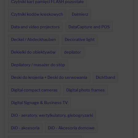
Czytniki kart pamięci FLASH pozostałe
Czytniki kodów kreskowych
Dalmierz
Data and video projectors
DataCapture and POS
Deckel / Abdeckhauben
Decorative light
Dekielki do obiektywów
depilator
Depilatory / masażer do stóp
Deski do krojenia + Deski do serwowania
Dichtband
Digital compact cameras
Digital photo frames
Digital Signage & Business TV
DiO - aeratory, wertylkulatory, glebogryzarki
DiO - akcesoria
DiO - Akcesoria domowe