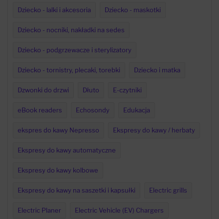
Dziecko - lalki i akcesoria
Dziecko - maskotki
Dziecko - nocniki, nakładki na sedes
Dziecko - podgrzewacze i sterylizatory
Dziecko - tornistry, plecaki, torebki
Dziecko i matka
Dzwonki do drzwi
Dłuto
E-czytniki
eBook readers
Echosondy
Edukacja
ekspres do kawy Nepresso
Ekspresy do kawy / herbaty
Ekspresy do kawy automatyczne
Ekspresy do kawy kolbowe
Ekspresy do kawy na saszetki i kapsułki
Electric grills
Electric Planer
Electric Vehicle (EV) Chargers