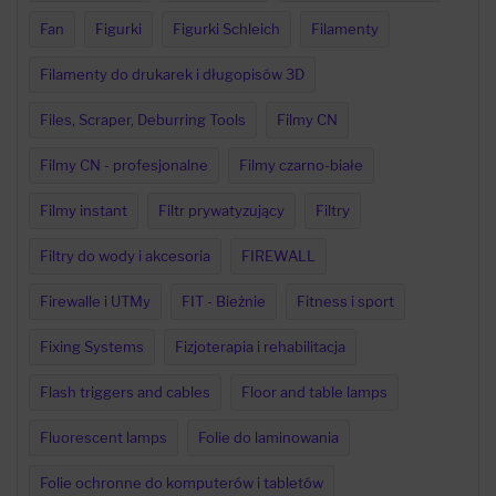
Fan
Figurki
Figurki Schleich
Filamenty
Filamenty do drukarek i długopisów 3D
Files, Scraper, Deburring Tools
Filmy CN
Filmy CN - profesjonalne
Filmy czarno-białe
Filmy instant
Filtr prywatyzujący
Filtry
Filtry do wody i akcesoria
FIREWALL
Firewalle i UTMy
FIT - Bieżnie
Fitness i sport
Fixing Systems
Fizjoterapia i rehabilitacja
Flash triggers and cables
Floor and table lamps
Fluorescent lamps
Folie do laminowania
Folie ochronne do komputerów i tabletów