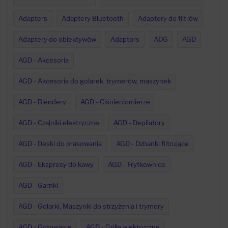
Adapters
Adaptery Bluetooth
Adaptery do filtrów
Adaptery do obiektywów
Adaptors
ADG
AGD
AGD - Akcesoria
AGD - Akcesoria do golarek, trymerów, maszynek
AGD - Blendery
AGD - Ciśnieniomierze
AGD - Czajniki elektryczne
AGD - Depilatory
AGD - Deski do prasowania
AGD - Dzbanki filtrujące
AGD - Ekspresy do kawy
AGD - Frytkownice
AGD - Garnki
AGD - Golarki, Maszynki do strzyżenia i trymery
AGD - Gotowanie
AGD - Grille elektryczne