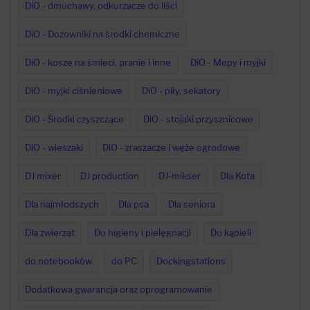
DiO - dmuchawy, odkurzacze do liści
DiO - Dozowniki na środki chemiczne
DiO - kosze na śmieci, pranie i inne
DiO - Mopy i myjki
DiO - myjki ciśnieniowe
DiO - piły, sekatory
DiO - Środki czyszczące
DiO - stojaki przysznicowe
DiO - wieszaki
DiO - zraszacze i węże ogrodowe
DJ mixer
DJ production
DJ-mikser
Dla Kota
Dla najmłodszych
Dla psa
Dla seniora
Dla zwierząt
Do higieny i pielęgnacji
Do kąpieli
do notebooków
do PC
Dockingstations
Dodatkowa gwarancja oraz oprogramowanie