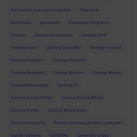
Frytownice na gorące powietrze
Galanteria
Gamepads
gamepady
Gamepady dla graczy
Gaming
Gaming Accessories
Gaming Chair
Gaming chairs
Gaming Controller
Gaming Headset
Gaming headsets
Gaming i konsole
Gaming Keyboard
Gaming Monitor
Gaming Mouse
Gaming Mousepads
Gaming PC
Gaming Racing Pedals
Gaming Racing Wheel
Gaming Shifter
Gaming Wheel Base
Gar automatyczny
Garnki / zestawy garnków / pokrywki
Garnki i patelnie
GENERAL
Generator prądu