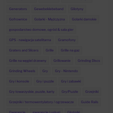
Generators
Gewebeklebeband
Gilotyny
Gofrownice
Golarki - Mężczyzna
Golarki damskie
gospodarstwo domowe, ogród & sala gier
GPS - nawigacja satelitarna
Gramofony
Graters and Slicers
Grille
Grille na gaz
Grille na węgiel drzewny
Grillowanie
Grinding Discs
Grinding Wheels
Gry
Gry - Nintendo
Gry i konsole
Gry i puzzle
Gry i zabawki
Gry towarzyskie, puzzle, karty
Gry/Puzzle
Grzejniki
Grzejniki / termowentylatory / ogrzewacze
Guide Rails
Gwarancje
gwarancje i usługi
Głośniki