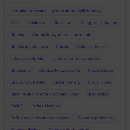
centrala i sterowanie - system automatyki domowej
Cfast
Chainsaw
Chainsaws
Chargers - induction
Chemia
Chemia fotograficzna - pozostałe
Chemia gospodarcza
Chisels
Chlebaki i kosze
chłodzairka do wina
chłodzarka - do zabudowy
Chłodzenie
chłodziarko-zamrażarki
Ciąża i laktacja
Circular Saw Blades
Cisnieniomierz
Citrus juicers
Cleaning and care for photo and video
Clock radios
CLOUD
Coffee Machine
Coffee machines and tea makers
Colour negative film
Compact flashes
Compact photo printers