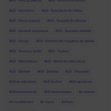
AGD - Płyty grzewcze
AGD - Roboty kuchenne
AGD - Saturatory
AGD - Spieniacze do mleka
AGD - Stacje pogody
AGD - Suszarki do włosów
AGD - Suszarki spożywcze
AGD - Suszarko-lokówki
AGD - Syropy
AGD - Szczoteczki i irygatory do zębów
AGD - Termosy, kubki
AGD - Tostery
AGD - Wentylatory
AGD - Worki do odkurzacza
AGD - Żarówki
AGD - Żelazka
AGD - Zmywarki
AGD do zabudowy
AGD drobne
AGD ogrodowe
AGD przemysłowe
AGD wolnostojące
Air cleaner
Air conditioners
Air fryers
AirPods