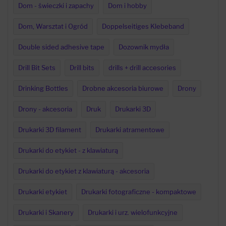
Dom - świeczki i zapachy
Dom i hobby
Dom, Warsztat i Ogród
Doppelseitiges Klebeband
Double sided adhesive tape
Dozownik mydła
Drill Bit Sets
Drill bits
drills + drill accesories
Drinking Bottles
Drobne akcesoria biurowe
Drony
Drony - akcesoria
Druk
Drukarki 3D
Drukarki 3D filament
Drukarki atramentowe
Drukarki do etykiet - z klawiaturą
Drukarki do etykiet z klawiaturą - akcesoria
Drukarki etykiet
Drukarki fotograficzne - kompaktowe
Drukarki i Skanery
Drukarki i urz. wielofunkcyjne