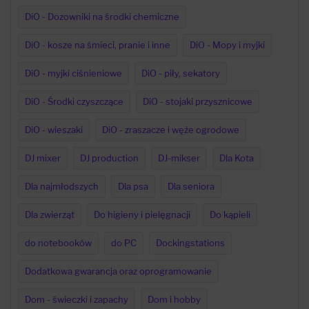
DiO - Dozowniki na środki chemiczne
DiO - kosze na śmieci, pranie i inne
DiO - Mopy i myjki
DiO - myjki ciśnieniowe
DiO - piły, sekatory
DiO - Środki czyszczące
DiO - stojaki przysznicowe
DiO - wieszaki
DiO - zraszacze i węże ogrodowe
DJ mixer
DJ production
DJ-mikser
Dla Kota
Dla najmłodszych
Dla psa
Dla seniora
Dla zwierząt
Do higieny i pielęgnacji
Do kąpieli
do notebooków
do PC
Dockingstations
Dodatkowa gwarancja oraz oprogramowanie
Dom - świeczki i zapachy
Dom i hobby