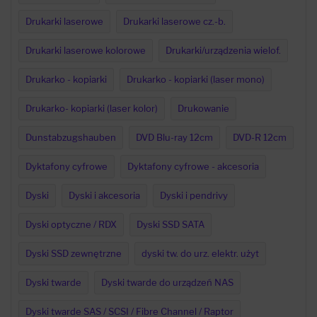
Drukarki laserowe
Drukarki laserowe cz.-b.
Drukarki laserowe kolorowe
Drukarki/urządzenia wielof.
Drukarko - kopiarki
Drukarko - kopiarki (laser mono)
Drukarko- kopiarki (laser kolor)
Drukowanie
Dunstabzugshauben
DVD Blu-ray 12cm
DVD-R 12cm
Dyktafony cyfrowe
Dyktafony cyfrowe - akcesoria
Dyski
Dyski i akcesoria
Dyski i pendrivy
Dyski optyczne / RDX
Dyski SSD SATA
Dyski SSD zewnętrzne
dyski tw. do urz. elektr. użyt
Dyski twarde
Dyski twarde do urządzeń NAS
Dyski twarde SAS / SCSI / Fibre Channel / Raptor