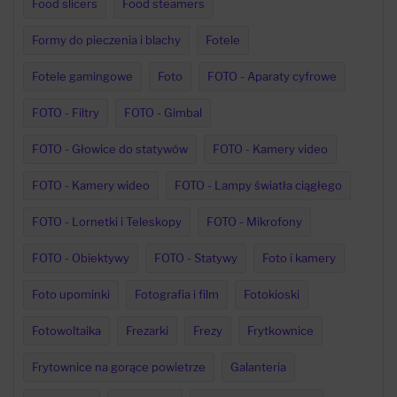
Food slicers
Food steamers
Formy do pieczenia i blachy
Fotele
Fotele gamingowe
Foto
FOTO - Aparaty cyfrowe
FOTO - Filtry
FOTO - Gimbal
FOTO - Głowice do statywów
FOTO - Kamery video
FOTO - Kamery wideo
FOTO - Lampy światła ciągłego
FOTO - Lornetki i Teleskopy
FOTO - Mikrofony
FOTO - Obiektywy
FOTO - Statywy
Foto i kamery
Foto upominki
Fotografia i film
Fotokioski
Fotowoltaika
Frezarki
Frezy
Frytkownice
Frytownice na gorące powietrze
Galanteria