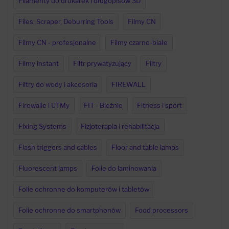
Filamenty do drukarek i długopisów 3D
Files, Scraper, Deburring Tools
Filmy CN
Filmy CN - profesjonalne
Filmy czarno-białe
Filmy instant
Filtr prywatyzujący
Filtry
Filtry do wody i akcesoria
FIREWALL
Firewalle i UTMy
FIT - Bieżnie
Fitness i sport
Fixing Systems
Fizjoterapia i rehabilitacja
Flash triggers and cables
Floor and table lamps
Fluorescent lamps
Folie do laminowania
Folie ochronne do komputerów i tabletów
Folie ochronne do smartphonów
Food processors