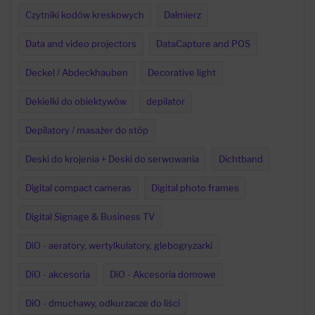
Czytniki kodów kreskowych
Dalmierz
Data and video projectors
DataCapture and POS
Deckel / Abdeckhauben
Decorative light
Dekielki do obiektywów
depilator
Depilatory / masażer do stóp
Deski do krojenia + Deski do serwowania
Dichtband
Digital compact cameras
Digital photo frames
Digital Signage & Business TV
DiO - aeratory, wertylkulatory, glebogryzarki
DiO - akcesoria
DiO - Akcesoria domowe
DiO - dmuchawy, odkurzacze do liści