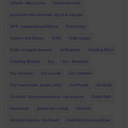
Golarki - Mężczyzna
Golarki damskie
gospodarstwo domowe, ogród & sala gier
GPS - nawigacja satelitarna
Gramofony
Graters and Slicers
Grille
Grille na gaz
Grille na węgiel drzewny
Grillowanie
Grinding Discs
Grinding Wheels
Gry
Gry - Nintendo
Gry i konsole
Gry i puzzle
Gry i zabawki
Gry towarzyskie, puzzle, karty
Gry/Puzzle
Grzejniki
Grzejniki / termowentylatory / ogrzewacze
Guide Rails
Gwarancje
gwarancje i usługi
Głośniki
Głośniki kolumny słuchawki
Głośniki bezprzewodowe