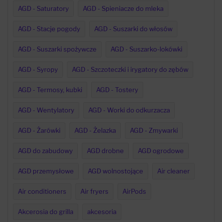
AGD - Saturatory
AGD - Spieniacze do mleka
AGD - Stacje pogody
AGD - Suszarki do włosów
AGD - Suszarki spożywcze
AGD - Suszarko-lokówki
AGD - Syropy
AGD - Szczoteczki i irygatory do zębów
AGD - Termosy, kubki
AGD - Tostery
AGD - Wentylatory
AGD - Worki do odkurzacza
AGD - Żarówki
AGD - Żelazka
AGD - Zmywarki
AGD do zabudowy
AGD drobne
AGD ogrodowe
AGD przemysłowe
AGD wolnostojące
Air cleaner
Air conditioners
Air fryers
AirPods
Akcerosia do grilla
akcesoria