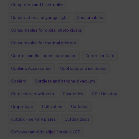
Computers and Electronics
Construction and garage light
Consumables
Consumables for digital photo kiosks
Consumables for thermal printers
Control panels - home automation
Controller Card
Cooking Accessories
Cool bags and ice boxes
Coolery
Cordless and handheld vacuum
Cordless screwdrivers
Cosmetics
CPU Desktop
Crepe Tape
Cultivation
Cutleries
cutting + serving plates
Cutting discs
Cyfrowe ramki do zdjęć / breloki LCD