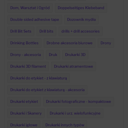
Dom, Warsztat i Ogród
Doppelseitiges Klebeband
Double sided adhesive tape
Dozownik mydła
Drill Bit Sets
Drill bits
drills + drill accesories
Drinking Bottles
Drobne akcesoria biurowe
Drony
Drony - akcesoria
Druk
Drukarki 3D
Drukarki 3D filament
Drukarki atramentowe
Drukarki do etykiet - z klawiaturą
Drukarki do etykiet z klawiaturą - akcesoria
Drukarki etykiet
Drukarki fotograficzne - kompaktowe
Drukarki i Skanery
Drukarki i urz. wielofunkcyjne
Drukarki igłowe
Drukarki innych typów