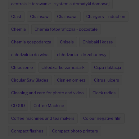
centrala i sterowanie - system automatyki domowej
Cfast
Chainsaw
Chainsaws
Chargers - induction
Chemia
Chemia fotograficzna - pozostałe
Chemia gospodarcza
Chisels
Chlebaki i kosze
chłodzairka do wina
chłodzarka - do zabudowy
Chłodzenie
chłodziarko-zamrażarki
Ciąża i laktacja
Circular Saw Blades
Cisnieniomierz
Citrus juicers
Cleaning and care for photo and video
Clock radios
CLOUD
Coffee Machine
Coffee machines and tea makers
Colour negative film
Compact flashes
Compact photo printers