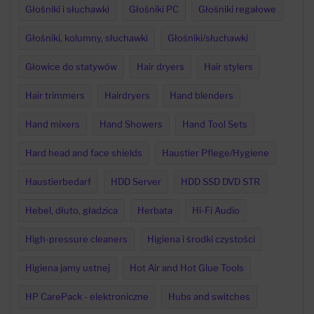
Głośniki i słuchawki
Głośniki PC
Głośniki regałowe
Głośniki, kolumny, słuchawki
Głośniki/słuchawki
Głowice do statywów
Hair dryers
Hair stylers
Hair trimmers
Hairdryers
Hand blenders
Hand mixers
Hand Showers
Hand Tool Sets
Hard head and face shields
Haustier Pflege/Hygiene
Haustierbedarf
HDD Server
HDD SSD DVD STR
Hebel, dłuto, gładzica
Herbata
Hi-Fi Audio
High-pressure cleaners
Higiena i środki czystości
Higiena jamy ustnej
Hot Air and Hot Glue Tools
HP CarePack - elektroniczne
Hubs and switches