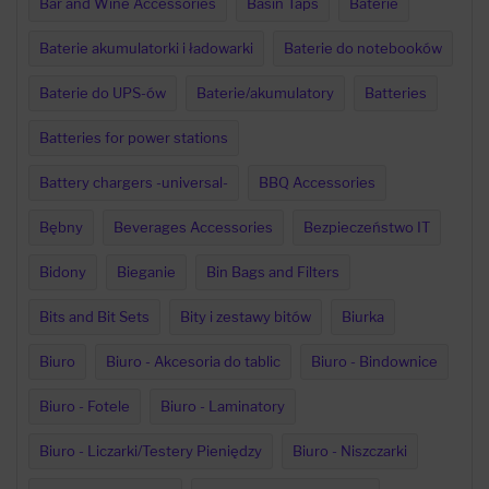
Bar and Wine Accessories
Basin Taps
Baterie
Baterie akumulatorki i ładowarki
Baterie do notebooków
Baterie do UPS-ów
Baterie/akumulatory
Batteries
Batteries for power stations
Battery chargers -universal-
BBQ Accessories
Bębny
Beverages Accessories
Bezpieczeństwo IT
Bidony
Bieganie
Bin Bags and Filters
Bits and Bit Sets
Bity i zestawy bitów
Biurka
Biuro
Biuro - Akcesoria do tablic
Biuro - Bindownice
Biuro - Fotele
Biuro - Laminatory
Biuro - Liczarki/Testery Pieniędzy
Biuro - Niszczarki