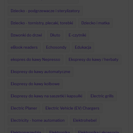
Dziecko - podgrzewacze i sterylizatory
Dziecko - tornistry, plecaki, torebki
Dziecko i matka
Dzwonki do drzwi
Dłuto
E-czytniki
eBook readers
Echosondy
Edukacja
ekspres do kawy Nepresso
Ekspresy do kawy / herbaty
Ekspresy do kawy automatyczne
Ekspresy do kawy kolbowe
Ekspresy do kawy na saszetki i kapsułki
Electric grills
Electric Planer
Electric Vehicle (EV) Chargers
Electricity - home automation
Elektrohebel
Elektronarzędzia
Elektronika
Elektronika i akcesoria