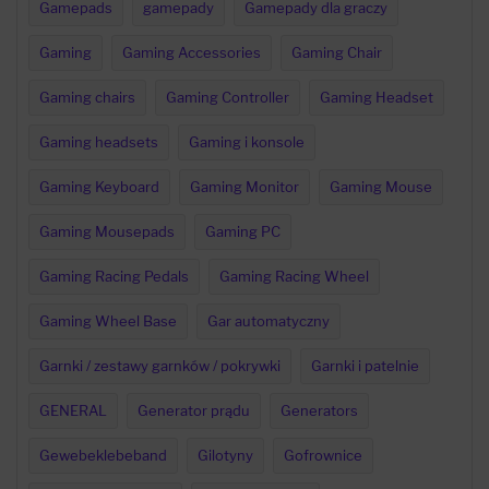
Gamepads
gamepady
Gamepady dla graczy
Gaming
Gaming Accessories
Gaming Chair
Gaming chairs
Gaming Controller
Gaming Headset
Gaming headsets
Gaming i konsole
Gaming Keyboard
Gaming Monitor
Gaming Mouse
Gaming Mousepads
Gaming PC
Gaming Racing Pedals
Gaming Racing Wheel
Gaming Wheel Base
Gar automatyczny
Garnki / zestawy garnków / pokrywki
Garnki i patelnie
GENERAL
Generator prądu
Generators
Gewebeklebeband
Gilotyny
Gofrownice