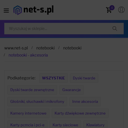
0
www.net-s.pl
notebooki
notebooki
notebooki - akcesoria
Podkategorie:
WSZYSTKIE
Dyski twarde
Dyski twarde zewnętrzne
Gwarancje
Głośniki, słuchawki i mikrofony
Inne akcesoria
Kamery internetowe
Karty dźwiękowe zewnętrzne
Karty pcmcia i pci-e
Karty sieciowe
Klawiatury