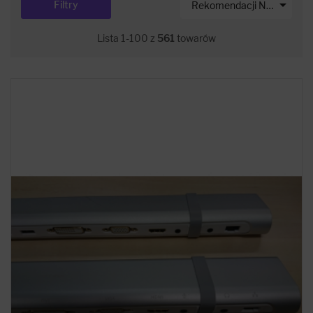

Filtry
Rekomendacji Net-s
Lista 1-100 z
561
towarów