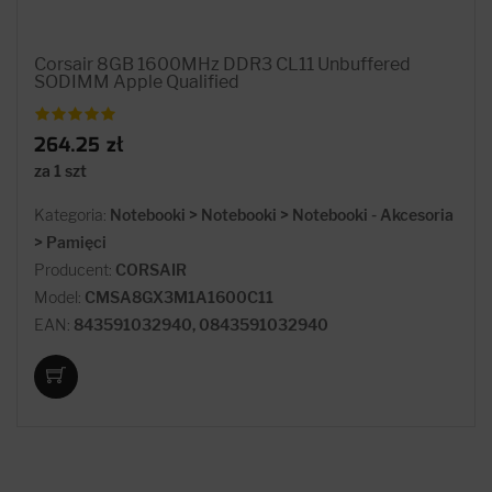
Corsair 8GB 1600MHz DDR3 CL11 Unbuffered
SODIMM Apple Qualified
264.25 zł
za 1 szt
Kategoria:
Notebooki > Notebooki > Notebooki - Akcesoria
> Pamięci
Producent:
CORSAIR
Model:
CMSA8GX3M1A1600C11
EAN:
843591032940, 0843591032940