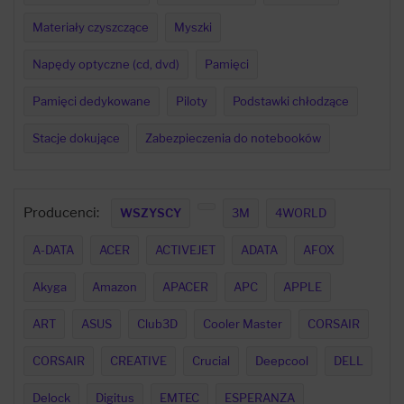
Materiały czyszczące
Myszki
Napędy optyczne (cd, dvd)
Pamięci
Pamięci dedykowane
Piloty
Podstawki chłodzące
Stacje dokujące
Zabezpieczenia do notebooków
Producenci:
WSZYSCY
3M
4WORLD
A-DATA
ACER
ACTIVEJET
ADATA
AFOX
Akyga
Amazon
APACER
APC
APPLE
ART
ASUS
Club3D
Cooler Master
CORSAIR
CORSAIR
CREATIVE
Crucial
Deepcool
DELL
Delock
Digitus
EMTEC
ESPERANZA