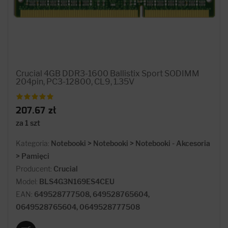
Crucial 4GB DDR3-1600 Ballistix Sport SODIMM
204pin, PC3-12800, CL9, 1.35V
207.67 zł
za 1 szt
Kategoria:
Notebooki > Notebooki > Notebooki - Akcesoria
> Pamięci
Producent:
Crucial
Model:
BLS4G3N169ES4CEU
EAN:
649528777508, 649528765604,
0649528765604, 0649528777508