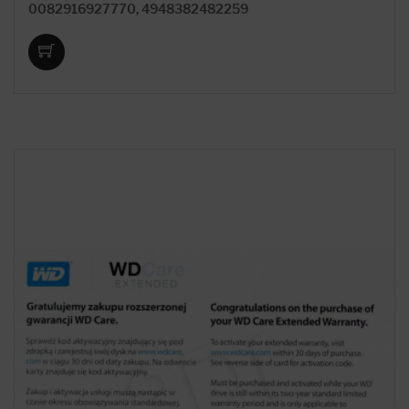
0082916927770, 4948382482259