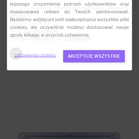
lepszego zrozumienia potrzeb użytkowników oraz
Kategoria:
Notebooki > Notebooki > Notebooki - Akcesoria
dopasowania reklam do Twoich zainteresowań.
> Pamięci
Będziemy wdzięczni jeśli zaakceptujesz wszystkie pliki
Producent:
APACER
cookies, ale oczywiście możesz dostosować swoje
Model:
DS.08G2K.KAM
zgody klikając w przycisk ustawienia.
EAN:
807486496897, 4712389886897
Ustawienia cookies
AKCEPTUJĘ WSZYSTKIE