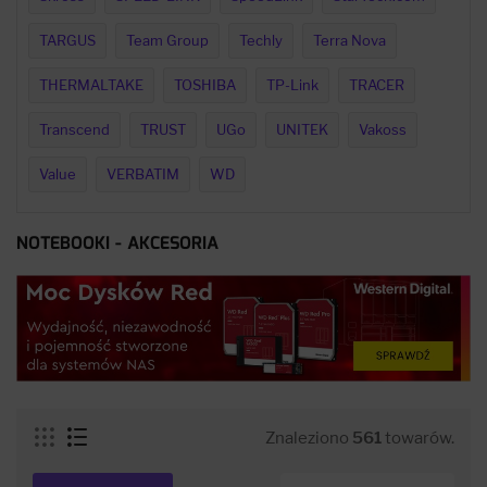
TARGUS
Team Group
Techly
Terra Nova
THERMALTAKE
TOSHIBA
TP-Link
TRACER
Transcend
TRUST
UGo
UNITEK
Vakoss
Value
VERBATIM
WD
NOTEBOOKI - AKCESORIA
Znaleziono
561
towarów.