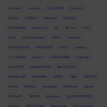
Evoluent
evolveo
FELLOWES
Freecom
Fujitsu
G.SKILL
Gembird
GENIUS
GOODRAM
Green Cell
HP
HP Inc.
I-TEC
iBOX
Inni Producenci
INTEL
Intenso
KENSINGTON
KINGSTON
LACIE
Lanberg
LC-POWER
Lenovo
LENOVO/IBM
LogiLink
LOGITECH
MANHATTAN
MICROSOFT
MODECOM
MUSHKIN
NATEC
OWC
PATRIOT
Perixx
RONOL
Sandberg
SANDISK
Sapido
SEAGATE
SEVEN
Sharkoon
SILICON POWER
Skross
SPEED-LINK
SpeedLink
StarTech.com