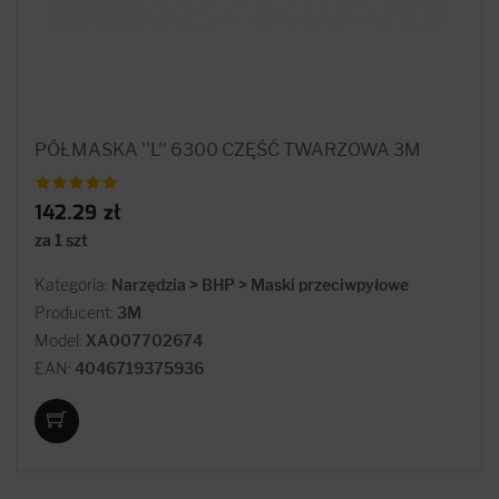
PÓŁMASKA ''L'' 6300 CZĘŚĆ TWARZOWA 3M
142.29 zł
za 1 szt
Kategoria:
Narzędzia > BHP > Maski przeciwpyłowe
Producent:
3M
Model:
XA007702674
EAN:
4046719375936