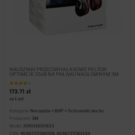
NAUSZNIKI PRZECIWHAŁASOWE PELTOR
OPTIME III 35dB NA PAŁĄKU NAGŁOWNYM 3M
173.71 zł
za 1 szt
Kategoria:
Narzędzia > BHP > Ochronniki słuchu
Producent:
3M
Model:
XH001650833
EAN:
4046719386918, 4046719361144