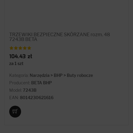
TRZEWIKI BEZPIECZNE SKÓRZANE rozm. 48
7243B BETA
104.43 zł
za 1 szt
Kategoria:
Narzędzia > BHP > Buty robocze
Producent:
BETA BHP
Model:
7243B
EAN:
8014230621616