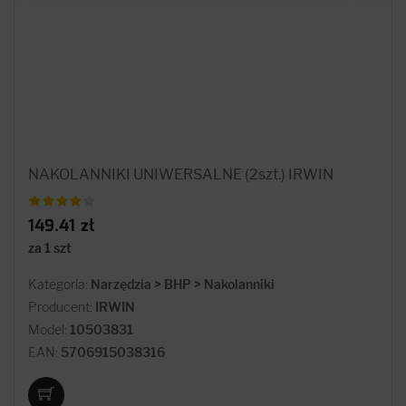
NAKOLANNIKI UNIWERSALNE (2szt.) IRWIN
149.41 zł
za 1 szt
Kategoria:
Narzędzia > BHP > Nakolanniki
Producent:
IRWIN
Model:
10503831
EAN:
5706915038316