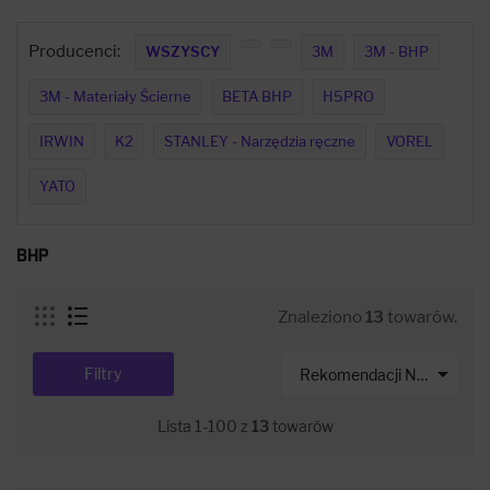
Producenci:
WSZYSCY
3M
3M - BHP
3M - Materiały Ścierne
BETA BHP
H5PRO
IRWIN
K2
STANLEY - Narzędzia ręczne
VOREL
YATO
BHP
Znaleziono
13
towarów.

Filtry
Rekomendacji Net-s
Lista 1-100 z
13
towarów