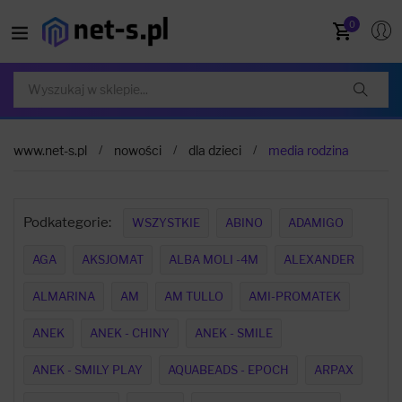
0
www.net-s.pl
nowości
dla dzieci
media rodzina
Podkategorie:
WSZYSTKIE
ABINO
ADAMIGO
AGA
AKSJOMAT
ALBA MOLI -4M
ALEXANDER
ALMARINA
AM
AM TULLO
AMI-PROMATEK
ANEK
ANEK - CHINY
ANEK - SMILE
ANEK - SMILY PLAY
AQUABEADS - EPOCH
ARPAX