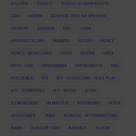
GALERIA
GAZELO
GAZELO SLUBAN KLOCKI
GDD
GODAN
GONHER - PIST. NA SPŁONKĘ
GRAMAR
GRANNA
GRY
HABA
HARPERCOLLINS
HASBRO
HEADU
HENCZ
HENCZ - MOMS CARE
HERO
HESTIA
HIPO
HIPO - HAB
HIPO-FARMA
HIPOKAMPUS
HKG
HOT DEALS
HTI
HTI - LICENCYJNE - ROLE PLAY
HTI - TEAMSTERZ
HTI - WOZKI
ICOM
ICOM-KLOCKI
IM.MASTER
INTERKOBO
INTEX
JASTRZĄBEK
JAWA
JEDNOŚĆ - WYDAWNICTWO
KAMA
KANGUR - GRY
KARASEK
KLOCKI