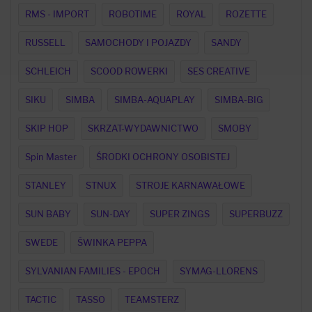
RMS - IMPORT
ROBOTIME
ROYAL
ROZETTE
RUSSELL
SAMOCHODY I POJAZDY
SANDY
SCHLEICH
SCOOD ROWERKI
SES CREATIVE
SIKU
SIMBA
SIMBA-AQUAPLAY
SIMBA-BIG
SKIP HOP
SKRZAT-WYDAWNICTWO
SMOBY
Spin Master
ŚRODKI OCHRONY OSOBISTEJ
STANLEY
STNUX
STROJE KARNAWAŁOWE
SUN BABY
SUN-DAY
SUPER ZINGS
SUPERBUZZ
SWEDE
ŚWINKA PEPPA
SYLVANIAN FAMILIES - EPOCH
SYMAG-LLORENS
TACTIC
TASSO
TEAMSTERZ