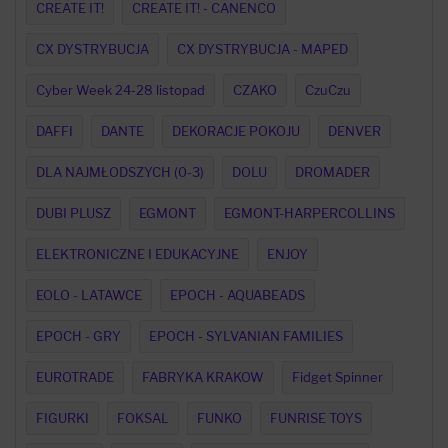
CREATE IT!
CREATE IT! - CANENCO
CX DYSTRYBUCJA
CX DYSTRYBUCJA - MAPED
Cyber Week 24-28 listopad
CZAKO
CzuCzu
DAFFI
DANTE
DEKORACJE POKOJU
DENVER
DLA NAJMŁODSZYCH (0-3)
DOLU
DROMADER
DUBI PLUSZ
EGMONT
EGMONT-HARPERCOLLINS
ELEKTRONICZNE I EDUKACYJNE
ENJOY
EOLO - LATAWCE
EPOCH - AQUABEADS
EPOCH - GRY
EPOCH - SYLVANIAN FAMILIES
EUROTRADE
FABRYKA KRAKOW
Fidget Spinner
FIGURKI
FOKSAL
FUNKO
FUNRISE TOYS