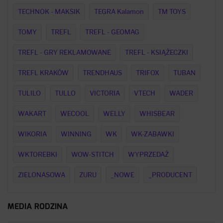
TECHNOK - MAKSIK
TEGRA Kalamon
TM TOYS
TOMY
TREFL
TREFL - GEOMAG
TREFL - GRY REKLAMOWANE
TREFL - KSIĄŻECZKI
TREFL KRAKÓW
TRENDHAUS
TRIFOX
TUBAN
TULILO
TULLO
VICTORIA
VTECH
WADER
WAKART
WECOOL
WELLY
WHISBEAR
WIKORIA
WINNING
WK
WK-ZABAWKI
WKTOREBKI
WOW-STITCH
WYPRZEDAŻ
ZIELONASOWA
ZURU
_NOWE
_PRODUCENT
MEDIA RODZINA