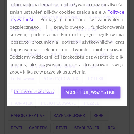
informacje na temat celu ich używania oraz możliwości
MUDUKO GRY - FABRYKA KRAKOW
MULTIGRA
zmian ustawień plików cookies znajdują się w
Polityce
MZ-IMPORT
NASZA KSIĘGARNIA
NIEPRZYPISANE
prywatności
. Pomagają nam one w zapewnieniu
bezpiecznego i prawidłowego funkcjonowania
NINA
NINES
Norimpex
OGRODOWE
serwisu, podnoszenia komfortu jego użytkowania,
lepszego zrozumienia potrzeb użytkowników oraz
OMEGA TOYS
ORBICO
PANINI
PARTYDECO
dopasowania reklam do Twoich zainteresowań.
PAW
PEGAZ
PHILIPS
PIEROT
PISAREK
Będziemy wdzięczni jeśli zaakceptujesz wszystkie pliki
cookies, ale oczywiście możesz dostosować swoje
PIŁKI
PLATON
PLAYMOBIL
PLUSZ
zgody klikając w przycisk ustawienia.
Podstawowa
POJAZDY, ROWERKI
POLESIE
POZOSTAŁE ARTYKUŁY
PRESTIGE
PRO-EXIMP
Ustawienia cookies
AKCEPTUJĘ WSZYSTKIE
PROMATEK
PULIO PECOWARE
PUZZLE
RANOK-CREATIVE
RAVENSBURGER
REBEL
REVELL - CARRERA
REVELL - STADLBAUER
REX