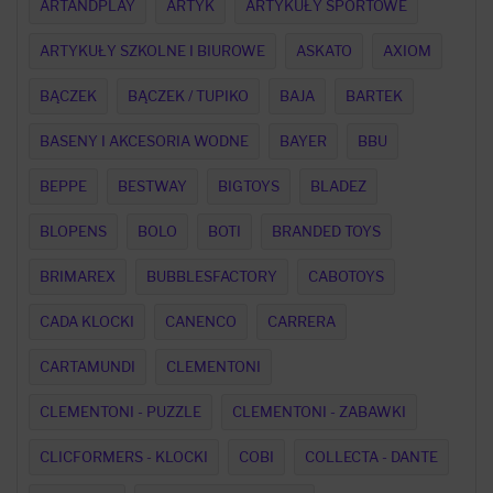
ARTANDPLAY
ARTYK
ARTYKUŁY SPORTOWE
ARTYKUŁY SZKOLNE I BIUROWE
ASKATO
AXIOM
BĄCZEK
BĄCZEK / TUPIKO
BAJA
BARTEK
BASENY I AKCESORIA WODNE
BAYER
BBU
BEPPE
BESTWAY
BIGTOYS
BLADEZ
BLOPENS
BOLO
BOTI
BRANDED TOYS
BRIMAREX
BUBBLESFACTORY
CABOTOYS
CADA KLOCKI
CANENCO
CARRERA
CARTAMUNDI
CLEMENTONI
CLEMENTONI - PUZZLE
CLEMENTONI - ZABAWKI
CLICFORMERS - KLOCKI
COBI
COLLECTA - DANTE