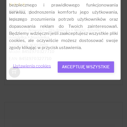
bezpiecznego i prawidłowego funkcjonowania
829.03 zł
serwisu, podnoszenia komfortu jego użytkowania,
za 1 szt
lepszego zrozumienia potrzeb użytkowników oraz
dopasowania reklam do Twoich zainteresowań.
Kategoria:
Nowości > Dla dziecka > Wózki, foteliki,
Będziemy wdzięczni jeśli zaakceptujesz wszystkie pliki
nosidełka > Nosidełka
cookies, ale oczywiście możesz dostosować swoje
Producent:
ergo baby
zgody klikając w przycisk ustawienia.
Model:
8451970327710
EAN:
8451970327710
Ustawienia cookies
AKCEPTUJĘ WSZYSTKIE