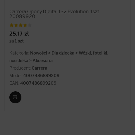
Carrera Opony Digital 132 Evolution 4szt
20089920
25.17 zł
za 1 szt
Kategoria:
Nowości > Dla dziecka > Wózki, foteliki,
nosidełka > Akcesoria
Producent:
Carrera
Model:
4007486899209
EAN:
4007486899209