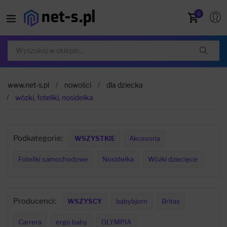
0
www.net-s.pl
nowości
dla dziecka
wózki, foteliki, nosidełka
Podkategorie:
WSZYSTKIE
Akcesoria
Foteliki samochodowe
Nosidełka
Wózki dziecięce
Producenci:
WSZYSCY
babybjorn
Britax
Carrera
ergo baby
OLYMPIA