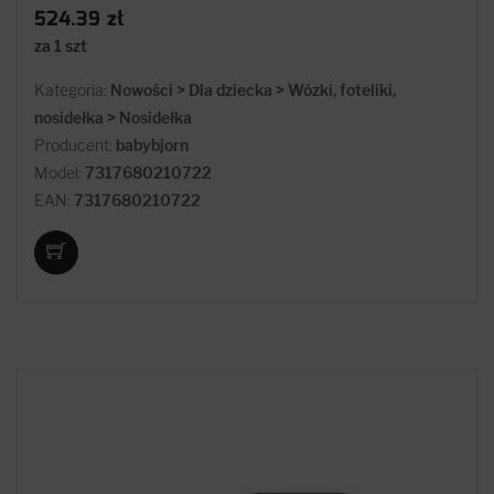
524.39 zł
za 1 szt
Kategoria:
Nowości > Dla dziecka > Wózki, foteliki,
nosidełka > Nosidełka
Producent:
babybjorn
Model:
7317680210722
EAN:
7317680210722