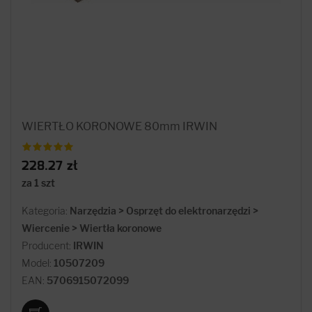
WIERTŁO KORONOWE 80mm IRWIN
228.27 zł
za 1 szt
Kategoria:
Narzędzia > Osprzęt do elektronarzędzi >
Wiercenie > Wiertła koronowe
Producent:
IRWIN
Model:
10507209
EAN:
5706915072099