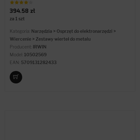
394.58 zł
za 1 szt
Kategoria:
Narzędzia > Osprzęt do elektronarzędzi >
Wiercenie > Zestawy wierteł do metalu
Producent:
IRWIN
Model:
10502569
EAN:
5709131282433