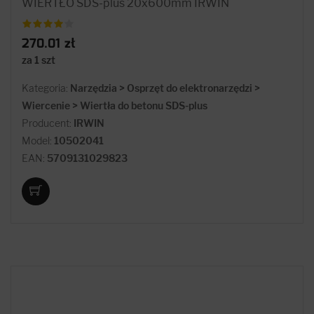
WIERTŁO SDS-plus 20x600mm IRWIN
270.01 zł
za 1 szt
Kategoria:
Narzędzia > Osprzęt do elektronarzędzi >
Wiercenie > Wiertła do betonu SDS-plus
Producent:
IRWIN
Model:
10502041
EAN:
5709131029823