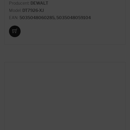
Producent:
DEWALT
Model:
DT7926-XJ
EAN:
5035048060285, 5035048059104