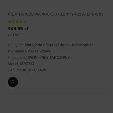
PIŁA TARCZOWA 400x30x3,8mm 40z ATB IRWIN
343.85 zł
za 1 szt
Kategoria:
Narzędzia > Osprzęt do elektronarzędzi >
Piłowanie > Piły tarczowe
Producent:
IRWIN - PIŁY TARCZOWE
Model:
1897347
EAN:
5706918973478