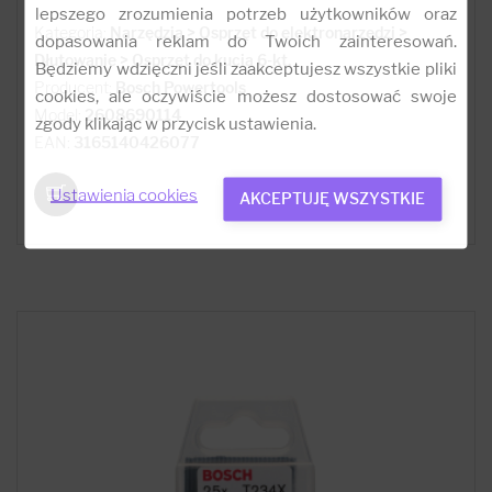
lepszego zrozumienia potrzeb użytkowników oraz
Kategoria:
Narzędzia > Osprzęt do elektronarzędzi >
dopasowania reklam do Twoich zainteresowań.
Dłutowanie > Osprzęt do kucia 6-kt.
Będziemy wdzięczni jeśli zaakceptujesz wszystkie pliki
Producent:
Bosch Powertools
cookies, ale oczywiście możesz dostosować swoje
Model:
2608690114
zgody klikając w przycisk ustawienia.
EAN:
3165140426077
Ustawienia cookies
AKCEPTUJĘ WSZYSTKIE