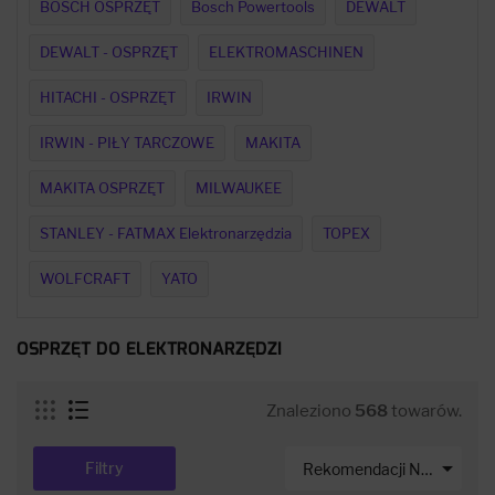
BOSCH OSPRZĘT
Bosch Powertools
DEWALT
DEWALT - OSPRZĘT
ELEKTROMASCHINEN
HITACHI - OSPRZĘT
IRWIN
IRWIN - PIŁY TARCZOWE
MAKITA
MAKITA OSPRZĘT
MILWAUKEE
STANLEY - FATMAX Elektronarzędzia
TOPEX
WOLFCRAFT
YATO
OSPRZĘT DO ELEKTRONARZĘDZI
Znaleziono
568
towarów.

Filtry
Rekomendacji Net-s