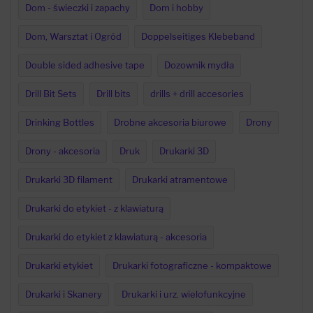
Dom - świeczki i zapachy
Dom i hobby
Dom, Warsztat i Ogród
Doppelseitiges Klebeband
Double sided adhesive tape
Dozownik mydła
Drill Bit Sets
Drill bits
drills + drill accesories
Drinking Bottles
Drobne akcesoria biurowe
Drony
Drony - akcesoria
Druk
Drukarki 3D
Drukarki 3D filament
Drukarki atramentowe
Drukarki do etykiet - z klawiaturą
Drukarki do etykiet z klawiaturą - akcesoria
Drukarki etykiet
Drukarki fotograficzne - kompaktowe
Drukarki i Skanery
Drukarki i urz. wielofunkcyjne