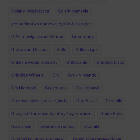
Golarki - Mężczyzna
Golarki damskie
gospodarstwo domowe, ogród & sala gier
GPS - nawigacja satelitarna
Gramofony
Graters and Slicers
Grille
Grille na gaz
Grille na węgiel drzewny
Grillowanie
Grinding Discs
Grinding Wheels
Gry
Gry - Nintendo
Gry i konsole
Gry i puzzle
Gry i zabawki
Gry towarzyskie, puzzle, karty
Gry/Puzzle
Grzejniki
Grzejniki / termowentylatory / ogrzewacze
Guide Rails
Gwarancje
gwarancje i usługi
Głośniki
Głośniki kolumny słuchawki
Głośniki bezprzewodowe