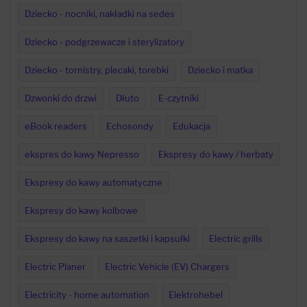
Dziecko - nocniki, nakładki na sedes
Dziecko - podgrzewacze i sterylizatory
Dziecko - tornistry, plecaki, torebki
Dziecko i matka
Dzwonki do drzwi
Dłuto
E-czytniki
eBook readers
Echosondy
Edukacja
ekspres do kawy Nepresso
Ekspresy do kawy / herbaty
Ekspresy do kawy automatyczne
Ekspresy do kawy kolbowe
Ekspresy do kawy na saszetki i kapsułki
Electric grills
Electric Planer
Electric Vehicle (EV) Chargers
Electricity - home automation
Elektrohebel