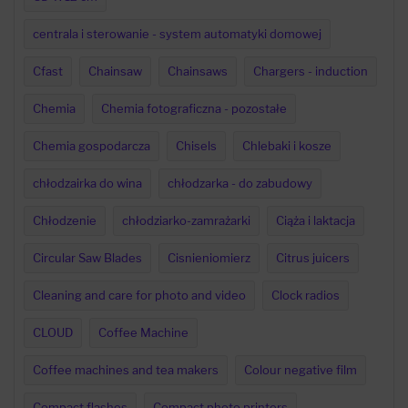
centrala i sterowanie - system automatyki domowej
Cfast
Chainsaw
Chainsaws
Chargers - induction
Chemia
Chemia fotograficzna - pozostałe
Chemia gospodarcza
Chisels
Chlebaki i kosze
chłodzairka do wina
chłodzarka - do zabudowy
Chłodzenie
chłodziarko-zamrażarki
Ciąża i laktacja
Circular Saw Blades
Cisnieniomierz
Citrus juicers
Cleaning and care for photo and video
Clock radios
CLOUD
Coffee Machine
Coffee machines and tea makers
Colour negative film
Compact flashes
Compact photo printers