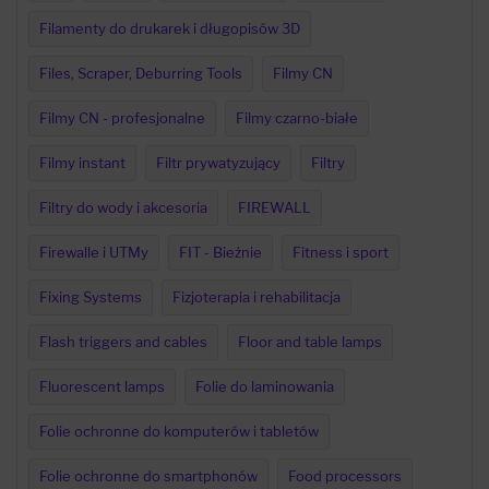
Filamenty do drukarek i długopisów 3D
Files, Scraper, Deburring Tools
Filmy CN
Filmy CN - profesjonalne
Filmy czarno-białe
Filmy instant
Filtr prywatyzujący
Filtry
Filtry do wody i akcesoria
FIREWALL
Firewalle i UTMy
FIT - Bieżnie
Fitness i sport
Fixing Systems
Fizjoterapia i rehabilitacja
Flash triggers and cables
Floor and table lamps
Fluorescent lamps
Folie do laminowania
Folie ochronne do komputerów i tabletów
Folie ochronne do smartphonów
Food processors