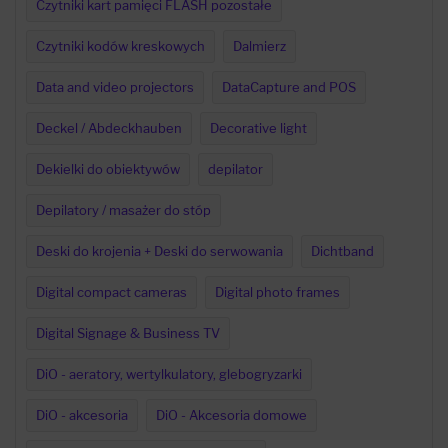
Czytniki kart pamięci FLASH pozostałe
Czytniki kodów kreskowych
Dalmierz
Data and video projectors
DataCapture and POS
Deckel / Abdeckhauben
Decorative light
Dekielki do obiektywów
depilator
Depilatory / masażer do stóp
Deski do krojenia + Deski do serwowania
Dichtband
Digital compact cameras
Digital photo frames
Digital Signage & Business TV
DiO - aeratory, wertylkulatory, glebogryzarki
DiO - akcesoria
DiO - Akcesoria domowe