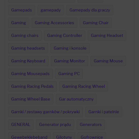
Gamepads
gamepady
Gamepady dla graczy
Gaming
Gaming Accessories
Gaming Chair
Gaming chairs
Gaming Controller
Gaming Headset
Gaming headsets
Gaming i konsole
Gaming Keyboard
Gaming Monitor
Gaming Mouse
Gaming Mousepads
Gaming PC
Gaming Racing Pedals
Gaming Racing Wheel
Gaming Wheel Base
Gar automatyczny
Garnki / zestawy garnków / pokrywki
Garnki i patelnie
GENERAL
Generator prądu
Generators
Gewebeklebeband
Gilotyny
Gofrownice