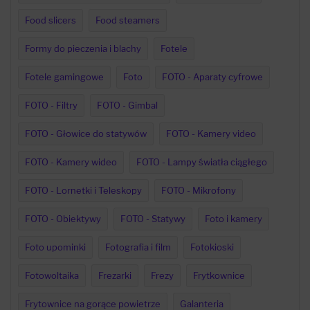
Food slicers
Food steamers
Formy do pieczenia i blachy
Fotele
Fotele gamingowe
Foto
FOTO - Aparaty cyfrowe
FOTO - Filtry
FOTO - Gimbal
FOTO - Głowice do statywów
FOTO - Kamery video
FOTO - Kamery wideo
FOTO - Lampy światła ciągłego
FOTO - Lornetki i Teleskopy
FOTO - Mikrofony
FOTO - Obiektywy
FOTO - Statywy
Foto i kamery
Foto upominki
Fotografia i film
Fotokioski
Fotowoltaika
Frezarki
Frezy
Frytkownice
Frytownice na gorące powietrze
Galanteria