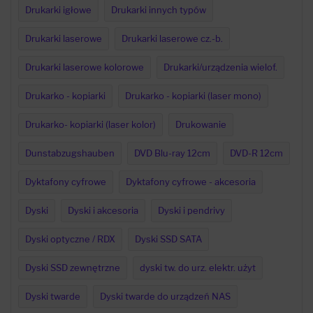
Drukarki igłowe
Drukarki innych typów
Drukarki laserowe
Drukarki laserowe cz.-b.
Drukarki laserowe kolorowe
Drukarki/urządzenia wielof.
Drukarko - kopiarki
Drukarko - kopiarki (laser mono)
Drukarko- kopiarki (laser kolor)
Drukowanie
Dunstabzugshauben
DVD Blu-ray 12cm
DVD-R 12cm
Dyktafony cyfrowe
Dyktafony cyfrowe - akcesoria
Dyski
Dyski i akcesoria
Dyski i pendrivy
Dyski optyczne / RDX
Dyski SSD SATA
Dyski SSD zewnętrzne
dyski tw. do urz. elektr. użyt
Dyski twarde
Dyski twarde do urządzeń NAS