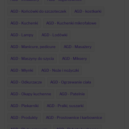
AGD - Końcówki do szczoteczek
AGD - kostkarki
AGD - Kuchenki
AGD - Kuchenki mikrofalowe
AGD - Lampy
AGD - Lodówki
AGD - Manicure, pedicure
AGD - Masażery
AGD - Maszyny do szycia
AGD - Miksery
AGD - Młynki
AGD - Noże i nożyczki
AGD - Odkurzacze
AGD - Ogrzewanie ciała
AGD - Okapy kuchenne
AGD - Patelnie
AGD - Piekarniki
AGD - Pralki, suszarki
AGD - Produkty
AGD - Prostownice i karbownice