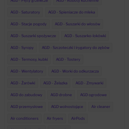
AGD - Płyty grzewcze
AGD - Roboty kuchenne
AGD - Saturatory
AGD - Spieniacze do mleka
AGD - Stacje pogody
AGD - Suszarki do włosów
AGD - Suszarki spożywcze
AGD - Suszarko-lokówki
AGD - Syropy
AGD - Szczoteczki i irygatory do zębów
AGD - Termosy, kubki
AGD - Tostery
AGD - Wentylatory
AGD - Worki do odkurzacza
AGD - Żarówki
AGD - Żelazka
AGD - Zmywarki
AGD do zabudowy
AGD drobne
AGD ogrodowe
AGD przemysłowe
AGD wolnostojące
Air cleaner
Air conditioners
Air fryers
AirPods