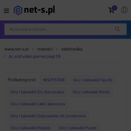
0
www.net-s.pl
nowości
elektronika
pc and video games pegi 18
Podkategorie:
WSZYSTKIE
(Gry i zabawki) Figurki
(Gry i zabawki) Gry (bez prądu)
(Gry i zabawki) Klocki
(Gry i zabawki) Lalki i akcesoria
(Gry i zabawki) Odgrywanie ról i przebrania
(Gry i zabawki) Pojazdy
(Gry i zabawki) Puzzle