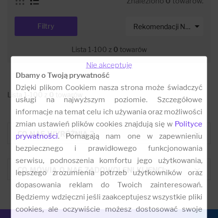
Znaleziono
0
towarów.

Filtry
Rekomendacji Net-s
Lista 1-100 z
0
towarów
Nie akceptuję
Dbamy o Twoją prywatność
Dzięki plikom Cookiem nasza strona może świadczyć
Lista 1-100 z
0
towarów
usługi na najwyższym poziomie. Szczegółowe
informacje na temat celu ich używania oraz możliwości
zmian ustawień plików cookies znajdują się w
Polityce
CO NAS WYRÓŻNIA ?
prywatności
. Pomagają nam one w zapewnieniu
bezpiecznego i prawidłowego funkcjonowania
serwisu, podnoszenia komfortu jego użytkowania,
CO MÓWIĄ O NAS ZADOWOLENI KLIENCI:
lepszego zrozumienia potrzeb użytkowników oraz
dopasowania reklam do Twoich zainteresowań.
Będziemy wdzięczni jeśli zaakceptujesz wszystkie pliki
cookies, ale oczywiście możesz dostosować swoje