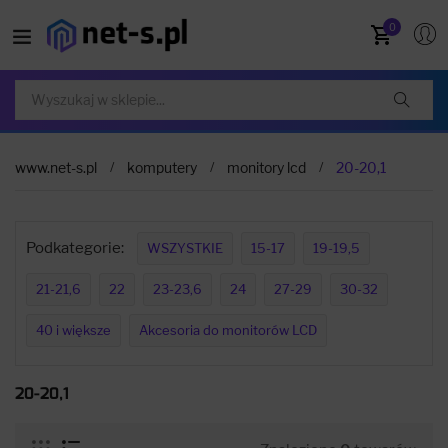
0
www.net-s.pl
komputery
monitory lcd
20-20,1
Podkategorie:
WSZYSTKIE
15-17
19-19,5
21-21,6
22
23-23,6
24
27-29
30-32
40 i większe
Akcesoria do monitorów LCD
20-20,1