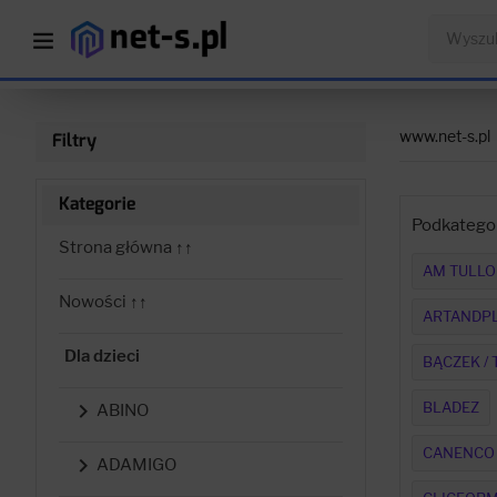
www.net-s.pl
Filtry
Kategorie
Podkategor
Strona główna ↑↑
AM TULLO
Nowości ↑↑
ARTANDP
Dla dzieci
BĄCZEK / 
BLADEZ

ABINO
CANENCO

ADAMIGO