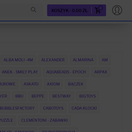
0
KOSZYK - 0.00 ZŁ
ALBA MOLI -4M
ALEXANDER
ALMARINA
AM
ANEK - SMILY PLAY
AQUABEADS - EPOCH
ARPAX
BIUROWE
ASKATO
AXIOM
BĄCZEK
YER
BBU
BEPPE
BESTWAY
BIGTOYS
BUBBLESFACTORY
CABOTOYS
CADA KLOCKI
PUZZLE
CLEMENTONI - ZABAWKI