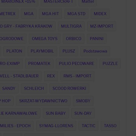
MARIOINEX +15%
MASTERCRAFT
Mattel
METREX
MGA
MGA HIT
MGA STD
MIDEX
O GRY - FABRYKA KRAKOW
MULTIGRA
MZ-IMPORT
OGRODOWE
OMEGA TOYS
ORBICO
PANINI
PLATON
PLAYMOBIL
PLUSZ
Podstawowa
RO-EXIMP
PROMATEK
PULIO PECOWARE
PUZZLE
VELL - STADLBAUER
REX
RMS - IMPORT
SANDY
SCHLEICH
SCOOD ROWERKI
P HOP
SKRZAT-WYDAWNICTWO
SMOBY
OJE KARNAWAŁOWE
SUN BABY
SUN-DAY
MILIES - EPOCH
SYMAG-LLORENS
TACTIC
TASSO