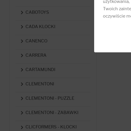
użytkowania,
Twoich zainte

CABOTOYS
oczywiście mo

CADA KLOCKI

CANENCO

CARRERA

CARTAMUNDI

CLEMENTONI

CLEMENTONI - PUZZLE

CLEMENTONI - ZABAWKI

CLICFORMERS - KLOCKI