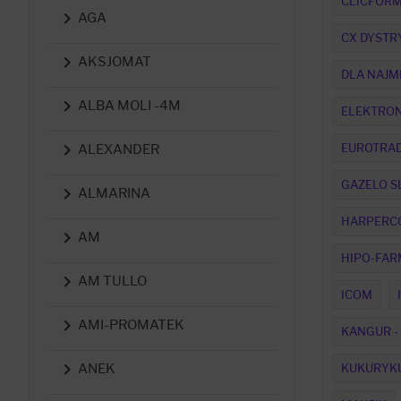
CLICFORM

AGA
CX DYSTR

AKSJOMAT
DLA NAJM

ALBA MOLI -4M
ELEKTRON

EUROTRA
ALEXANDER
GAZELO S

ALMARINA
HARPERC

AM
HIPO-FAR

AM TULLO
ICOM

AMI-PROMATEK
KANGUR -

KUKURYK
ANEK