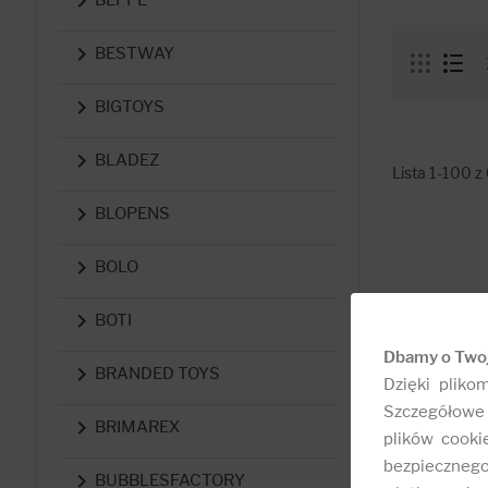


BESTWAY

BIGTOYS

BLADEZ
Lista 1-100 z

BLOPENS

BOLO

BOTI
Dbamy o Two

BRANDED TOYS
Dzięki pliko
Szczegółowe 

BRIMAREX
plików cooki
bezpieczneg

BUBBLESFACTORY