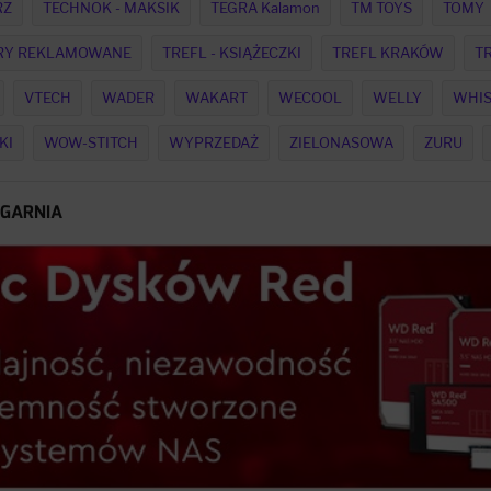
RZ
TECHNOK - MAKSIK
TEGRA Kalamon
TM TOYS
TOMY
GRY REKLAMOWANE
TREFL - KSIĄŻECZKI
TREFL KRAKÓW
T
VTECH
WADER
WAKART
WECOOL
WELLY
WHIS
KI
WOW-STITCH
WYPRZEDAŻ
ZIELONASOWA
ZURU
ĘGARNIA