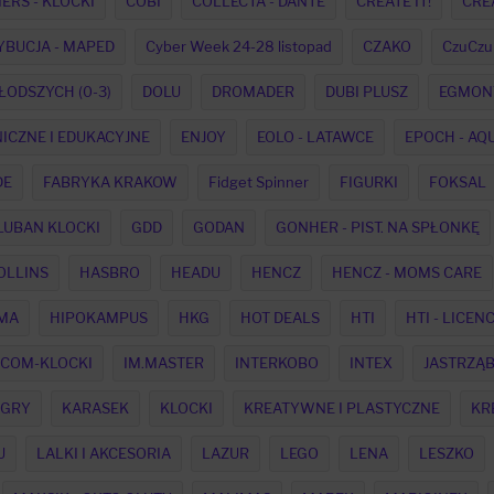
ERS - KLOCKI
COBI
COLLECTA - DANTE
CREATE IT!
CREA
YBUCJA - MAPED
Cyber Week 24-28 listopad
CZAKO
CzuCzu
ŁODSZYCH (0-3)
DOLU
DROMADER
DUBI PLUSZ
EGMON
ICZNE I EDUKACYJNE
ENJOY
EOLO - LATAWCE
EPOCH - AQ
DE
FABRYKA KRAKOW
Fidget Spinner
FIGURKI
FOKSAL
LUBAN KLOCKI
GDD
GODAN
GONHER - PIST. NA SPŁONKĘ
OLLINS
HASBRO
HEADU
HENCZ
HENCZ - MOMS CARE
MA
HIPOKAMPUS
HKG
HOT DEALS
HTI
HTI - LICEN
ICOM-KLOCKI
IM.MASTER
INTERKOBO
INTEX
JASTRZĄ
 GRY
KARASEK
KLOCKI
KREATYWNE I PLASTYCZNE
KR
U
LALKI I AKCESORIA
LAZUR
LEGO
LENA
LESZKO