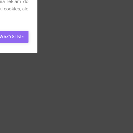
nia reklam do
i cookies, ale
 WSZYSTKIE