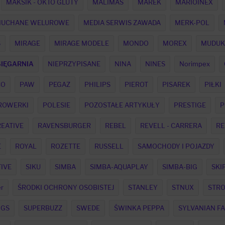
MAKSIK - OKTO GLUTY
MALIMAS
MAREK
MARIOINEX
MUCHANE WELUROWE
MEDIA SERWIS ZAWADA
MERK-POL
S
MIRAGE
MIRAGE MODELE
MONDO
MOREX
MUDUK
IĘGARNIA
NIEPRZYPISANE
NINA
NINES
Norimpex
CO
PAW
PEGAZ
PHILIPS
PIEROT
PISAREK
PIŁKI
 ROWERKI
POLESIE
POZOSTAŁE ARTYKUŁY
PRESTIGE
P
EATIVE
RAVENSBURGER
REBEL
REVELL - CARRERA
RE
E
ROYAL
ROZETTE
RUSSELL
SAMOCHODY I POJAZDY
IVE
SIKU
SIMBA
SIMBA-AQUAPLAY
SIMBA-BIG
SKI
r
ŚRODKI OCHRONY OSOBISTEJ
STANLEY
STNUX
STR
NGS
SUPERBUZZ
SWEDE
ŚWINKA PEPPA
SYLVANIAN FA