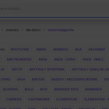
nowości
dla dzieci
nasza księgarnia
ie:
WSZYSTKIE
ABINO
ADAMIGO
AGA
AKSJOMAT
AMI-PROMATEK
ANEK
ANEK - CHINY
ANEK - SMILE
LAY
ARTYK
ARTYKUŁY SPORTOWE
ARTYKUŁY SZKOLNE I 
TUPIKO
BAJA
BARTEK
BASENY I AKCESORIA WODNE
BA
BLOPENS
BOLO
BOTI
BRANDED TOYS
BRIMAREX
CARRERA
CARTAMUNDI
CLEMENTONI
CLEMENTONI - 