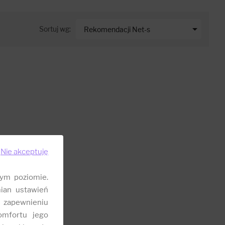

Sortuj wg:
Rekomendacji Net-s
Nie akceptuję
ym poziomie.
ian ustawień
 zapewnieniu
omfortu jego