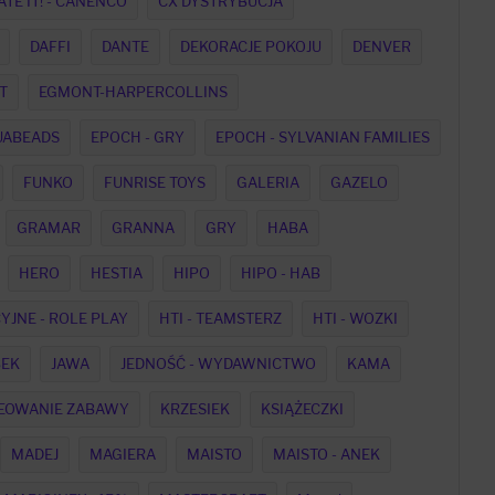
TE IT! - CANENCO
CX DYSTRYBUCJA
DAFFI
DANTE
DEKORACJE POKOJU
DENVER
T
EGMONT-HARPERCOLLINS
UABEADS
EPOCH - GRY
EPOCH - SYLVANIAN FAMILIES
FUNKO
FUNRISE TOYS
GALERIA
GAZELO
GRAMAR
GRANNA
GRY
HABA
HERO
HESTIA
HIPO
HIPO - HAB
CYJNE - ROLE PLAY
HTI - TEAMSTERZ
HTI - WOZKI
BEK
JAWA
JEDNOŚĆ - WYDAWNICTWO
KAMA
EOWANIE ZABAWY
KRZESIEK
KSIĄŻECZKI
MADEJ
MAGIERA
MAISTO
MAISTO - ANEK