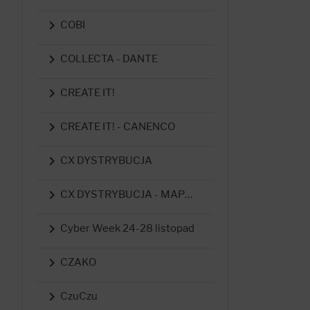

COBI

COLLECTA - DANTE

CREATE IT!

CREATE IT! - CANENCO

CX DYSTRYBUCJA

CX DYSTRYBUCJA - MAPED

Cyber Week 24-28 listopad

CZAKO

CzuCzu