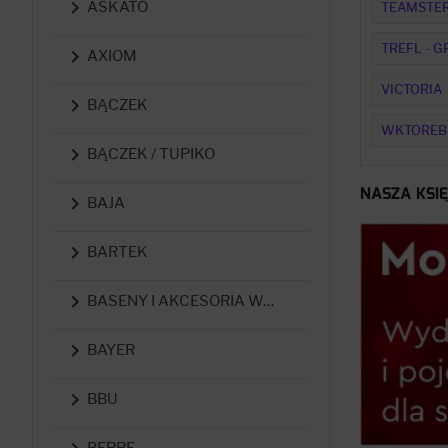

ASKATO
TEAMSTE
TREFL - 

AXIOM
VICTORIA

BĄCZEK
WKTOREB

BĄCZEK / TUPIKO
NASZA KSI

BAJA

BARTEK

BASENY I AKCESORIA WODNE

BAYER

BBU
BEPPE