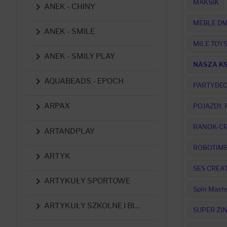
MAKSIK

ANEK - CHINY
MEBLE D

ANEK - SMILE
MILE TOY

ANEK - SMILY PLAY
NASZA KS

AQUABEADS - EPOCH
PARTYDE

ARPAX
POJAZDY,
RANOK-CR

ARTANDPLAY
ROBOTIM

ARTYK
SES CREAT

ARTYKUŁY SPORTOWE
Spin Maste

ARTYKUŁY SZKOLNE I BIUROWE
SUPER ZI