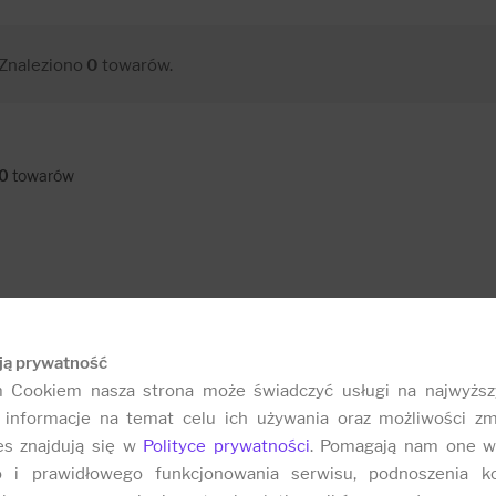
Znaleziono
0
towarów.
0
towarów
ją prywatność
m Cookiem nasza strona może świadczyć usługi na najwyższ
informacje na temat celu ich używania oraz możliwości zm
es znajdują się w
Polityce prywatności
. Pomagają nam one w
o i prawidłowego funkcjonowania serwisu, podnoszenia k