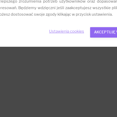
 lepszego zrozumienia potrzeb użytkowników oraz dopasowa
resowań. Będziemy wdzięczni jeśli zaakceptujesz wszystkie plik
żesz dostosować swoje zgody klikając w przycisk ustawienia.
Ustawienia cookies
AKCEPTUJĘ