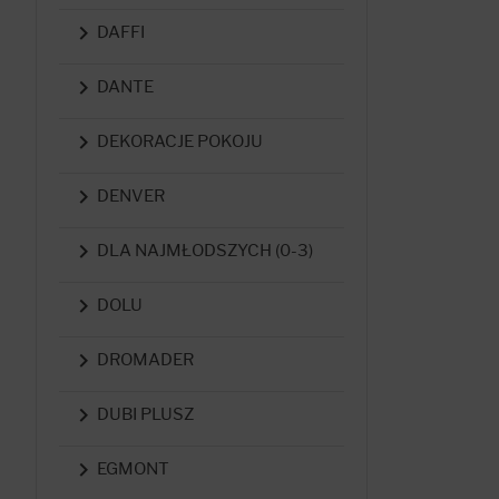

DAFFI

DANTE

DEKORACJE POKOJU

DENVER

DLA NAJMŁODSZYCH (0-3)

DOLU

DROMADER

DUBI PLUSZ

EGMONT