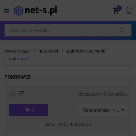
0
www.net-s.pl
notebooki
palmtopy akcesoria
pokrowce
POKROWCE
Znaleziono
0
towarów.

Filtry
Rekomendacji Net-s
Lista 1-100 z
0
towarów