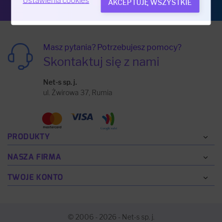
Ustawienia cookies
AKCEPTUJĘ WSZYSTKIE
Masz pytania? Potrzebujesz pomocy?
Skontaktuj się z nami
Net-s sp. j.
ul. Żwirowa 37, Rumia
PRODUKTY
NASZA FIRMA
TWOJE KONTO
© 2006 - 2026 - Net-s sp. j.