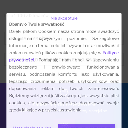
Lista 1-100 z
0
towarów
Nie akceptuję
Dbamy o Twoją prywatność
Dzięki plikom Cookiem nasza strona może świadczyć
CO NAS WYRÓŻNIA ?
usługi na najwyższym poziomie. Szczegółowe
informacje na temat celu ich używania oraz możliwości
zmian ustawień plików cookies znajdują się w
Polityce
CO MÓWIĄ O NAS ZADOWOLENI KLIENCI:
prywatności
. Pomagają nam one w zapewnieniu
bezpiecznego i prawidłowego funkcjonowania
serwisu, podnoszenia komfortu jego użytkowania,
lepszego zrozumienia potrzeb użytkowników oraz
dopasowania reklam do Twoich zainteresowań.
Będziemy wdzięczni jeśli zaakceptujesz wszystkie pliki
cookies, ale oczywiście możesz dostosować swoje
Zapisz się do Newslettera
zgody klikając w przycisk ustawienia.
Otrzymasz ostanie nowości i ceny specjalne