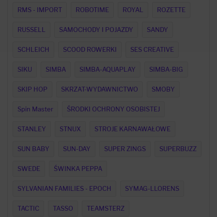
RMS - IMPORT
ROBOTIME
ROYAL
ROZETTE
RUSSELL
SAMOCHODY I POJAZDY
SANDY
SCHLEICH
SCOOD ROWERKI
SES CREATIVE
SIKU
SIMBA
SIMBA-AQUAPLAY
SIMBA-BIG
SKIP HOP
SKRZAT-WYDAWNICTWO
SMOBY
Spin Master
ŚRODKI OCHRONY OSOBISTEJ
STANLEY
STNUX
STROJE KARNAWAŁOWE
SUN BABY
SUN-DAY
SUPER ZINGS
SUPERBUZZ
SWEDE
ŚWINKA PEPPA
SYLVANIAN FAMILIES - EPOCH
SYMAG-LLORENS
TACTIC
TASSO
TEAMSTERZ