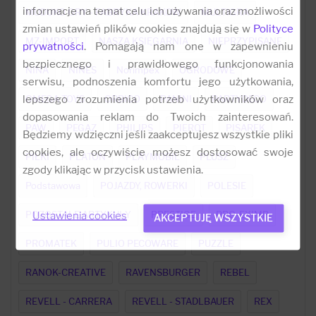
informacje na temat celu ich używania oraz możliwości
MUDUKO GRY - FABRYKA KRAKOW
MULTIGRA
zmian ustawień plików cookies znajdują się w
Polityce
MZ-IMPORT
NASZA KSIĘGARNIA
NIEPRZYPISANE
prywatności
. Pomagają nam one w zapewnieniu
bezpiecznego i prawidłowego funkcjonowania
NINA
NINES
Norimpex
OGRODOWE
serwisu, podnoszenia komfortu jego użytkowania,
lepszego zrozumienia potrzeb użytkowników oraz
OMEGA TOYS
ORBICO
PANINI
PARTYDECO
dopasowania reklam do Twoich zainteresowań.
PAW
PEGAZ
PHILIPS
PIEROT
PISAREK
Będziemy wdzięczni jeśli zaakceptujesz wszystkie pliki
cookies, ale oczywiście możesz dostosować swoje
PIŁKI
PLATON
PLAYMOBIL
PLUSZ
zgody klikając w przycisk ustawienia.
Podstawowa
POJAZDY, ROWERKI
POLESIE
POZOSTAŁE ARTYKUŁY
PRESTIGE
PRO-EXIMP
Ustawienia cookies
AKCEPTUJĘ WSZYSTKIE
PROMATEK
PULIO PECOWARE
PUZZLE
RANOK-CREATIVE
RAVENSBURGER
REBEL
REVELL - CARRERA
REVELL - STADLBAUER
REX