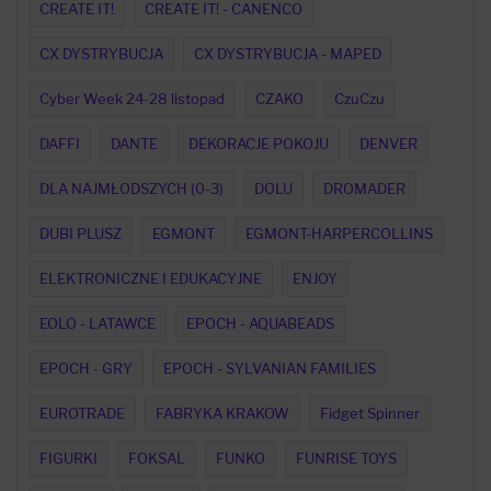
CREATE IT!
CREATE IT! - CANENCO
CX DYSTRYBUCJA
CX DYSTRYBUCJA - MAPED
Cyber Week 24-28 listopad
CZAKO
CzuCzu
DAFFI
DANTE
DEKORACJE POKOJU
DENVER
DLA NAJMŁODSZYCH (0-3)
DOLU
DROMADER
DUBI PLUSZ
EGMONT
EGMONT-HARPERCOLLINS
ELEKTRONICZNE I EDUKACYJNE
ENJOY
EOLO - LATAWCE
EPOCH - AQUABEADS
EPOCH - GRY
EPOCH - SYLVANIAN FAMILIES
EUROTRADE
FABRYKA KRAKOW
Fidget Spinner
FIGURKI
FOKSAL
FUNKO
FUNRISE TOYS