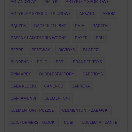
ARTANDPLAY
ARTYK
ARTYKUŁY SPORTOWE
ARTYKUŁY SZKOLNE I BIUROWE
ASKATO
AXIOM
BĄCZEK
BĄCZEK / TUPIKO
BAJA
BARTEK
BASENY I AKCESORIA WODNE
BAYER
BBU
BEPPE
BESTWAY
BIGTOYS
BLADEZ
BLOPENS
BOLO
BOTI
BRANDED TOYS
BRIMAREX
BUBBLESFACTORY
CABOTOYS
CADA KLOCKI
CANENCO
CARRERA
CARTAMUNDI
CLEMENTONI
CLEMENTONI - PUZZLE
CLEMENTONI - ZABAWKI
CLICFORMERS - KLOCKI
COBI
COLLECTA - DANTE