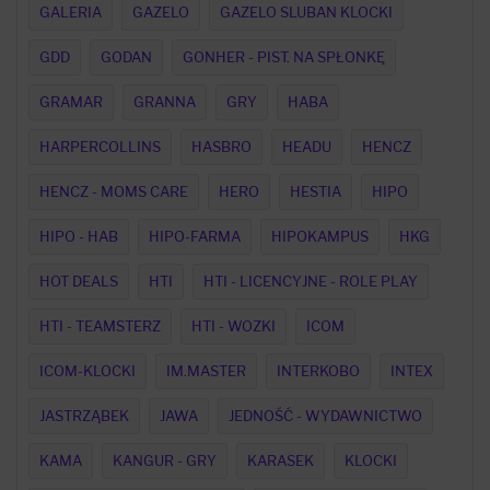
GALERIA
GAZELO
GAZELO SLUBAN KLOCKI
GDD
GODAN
GONHER - PIST. NA SPŁONKĘ
GRAMAR
GRANNA
GRY
HABA
HARPERCOLLINS
HASBRO
HEADU
HENCZ
HENCZ - MOMS CARE
HERO
HESTIA
HIPO
HIPO - HAB
HIPO-FARMA
HIPOKAMPUS
HKG
HOT DEALS
HTI
HTI - LICENCYJNE - ROLE PLAY
HTI - TEAMSTERZ
HTI - WOZKI
ICOM
ICOM-KLOCKI
IM.MASTER
INTERKOBO
INTEX
JASTRZĄBEK
JAWA
JEDNOŚĆ - WYDAWNICTWO
KAMA
KANGUR - GRY
KARASEK
KLOCKI