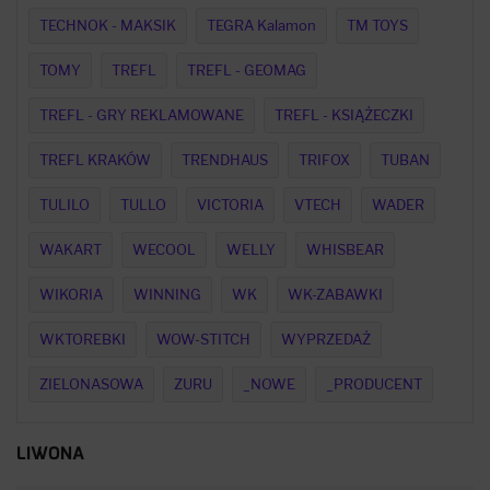
TECHNOK - MAKSIK
TEGRA Kalamon
TM TOYS
TOMY
TREFL
TREFL - GEOMAG
TREFL - GRY REKLAMOWANE
TREFL - KSIĄŻECZKI
TREFL KRAKÓW
TRENDHAUS
TRIFOX
TUBAN
TULILO
TULLO
VICTORIA
VTECH
WADER
WAKART
WECOOL
WELLY
WHISBEAR
WIKORIA
WINNING
WK
WK-ZABAWKI
WKTOREBKI
WOW-STITCH
WYPRZEDAŻ
ZIELONASOWA
ZURU
_NOWE
_PRODUCENT
LIWONA