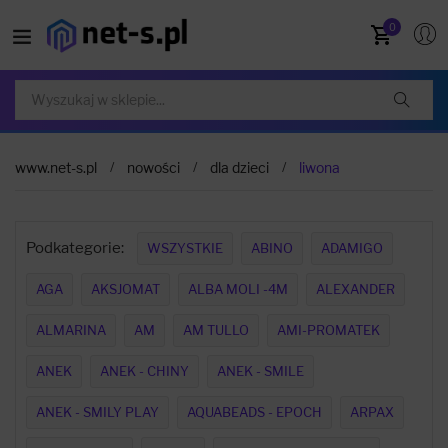
0
www.net-s.pl
nowości
dla dzieci
liwona
Podkategorie:
WSZYSTKIE
ABINO
ADAMIGO
AGA
AKSJOMAT
ALBA MOLI -4M
ALEXANDER
ALMARINA
AM
AM TULLO
AMI-PROMATEK
ANEK
ANEK - CHINY
ANEK - SMILE
ANEK - SMILY PLAY
AQUABEADS - EPOCH
ARPAX