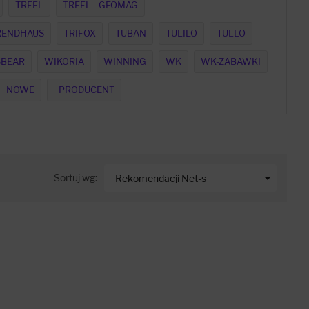
TREFL
TREFL - GEOMAG
RENDHAUS
TRIFOX
TUBAN
TULILO
TULLO
BEAR
WIKORIA
WINNING
WK
WK-ZABAWKI
_NOWE
_PRODUCENT

Sortuj wg:
Rekomendacji Net-s