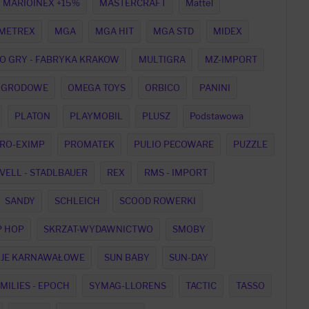
MARIOINEX +15%
MASTERCRAFT
Mattel
METREX
MGA
MGA HIT
MGA STD
MIDEX
O GRY - FABRYKA KRAKOW
MULTIGRA
MZ-IMPORT
OGRODOWE
OMEGA TOYS
ORBICO
PANINI
PLATON
PLAYMOBIL
PLUSZ
Podstawowa
RO-EXIMP
PROMATEK
PULIO PECOWARE
PUZZLE
VELL - STADLBAUER
REX
RMS - IMPORT
SANDY
SCHLEICH
SCOOD ROWERKI
P HOP
SKRZAT-WYDAWNICTWO
SMOBY
OJE KARNAWAŁOWE
SUN BABY
SUN-DAY
MILIES - EPOCH
SYMAG-LLORENS
TACTIC
TASSO