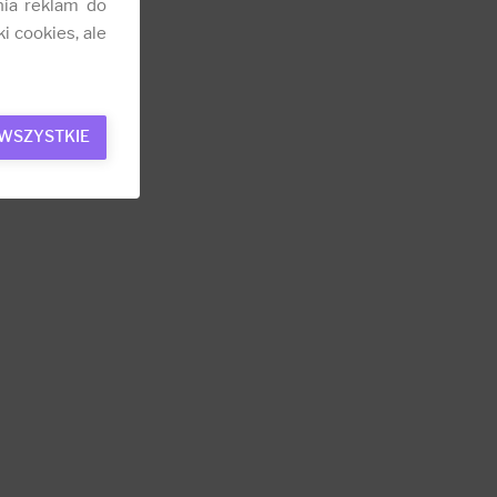
nia reklam do
i cookies, ale
 WSZYSTKIE