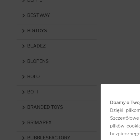


BESTWAY

BIGTOYS

BLADEZ

BLOPENS

BOLO

BOTI
Dbamy o Two

BRANDED TOYS
Dzięki pliko
Szczegółowe 

BRIMAREX
plików cooki
bezpieczneg

BUBBLESFACTORY