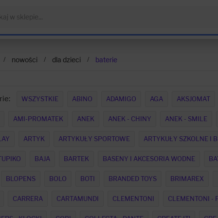
nowości
dla dzieci
baterie
ie:
WSZYSTKIE
ABINO
ADAMIGO
AGA
AKSJOMAT
AMI-PROMATEK
ANEK
ANEK - CHINY
ANEK - SMILE
LAY
ARTYK
ARTYKUŁY SPORTOWE
ARTYKUŁY SZKOLNE I 
TUPIKO
BAJA
BARTEK
BASENY I AKCESORIA WODNE
BA
BLOPENS
BOLO
BOTI
BRANDED TOYS
BRIMAREX
CARRERA
CARTAMUNDI
CLEMENTONI
CLEMENTONI - 