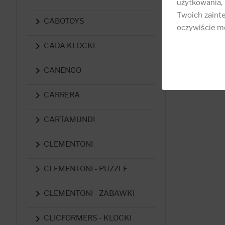
użytkowania,
Twoich zainte

CABOTOYS
oczywiście mo

CADA KLOCKI

CANENCO

CARRERA

CARTAMUNDI

CLEMENTONI

CLEMENTONI - PUZZLE

CLEMENTONI - ZABAWKI

CLICFORMERS - KLOCKI