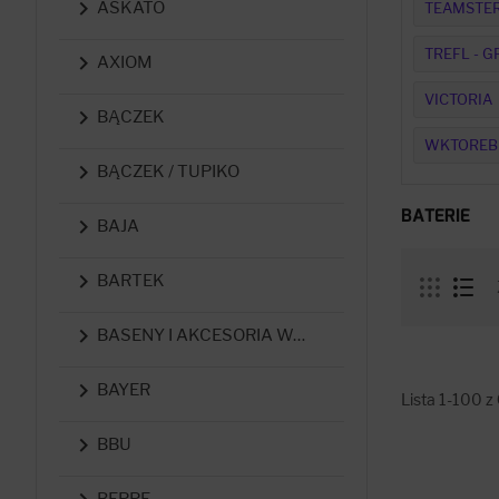

ASKATO
TEAMSTE
TREFL - 

AXIOM
VICTORIA

BĄCZEK
WKTOREB

BĄCZEK / TUPIKO
BATERIE

BAJA

BARTEK

BASENY I AKCESORIA WODNE

BAYER
Lista 1-100 z

BBU
BEPPE