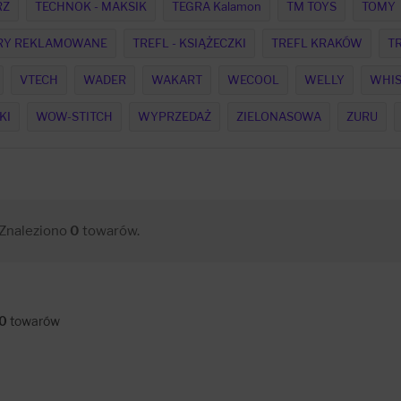
RZ
TECHNOK - MAKSIK
TEGRA Kalamon
TM TOYS
TOMY
GRY REKLAMOWANE
TREFL - KSIĄŻECZKI
TREFL KRAKÓW
T
VTECH
WADER
WAKART
WECOOL
WELLY
WHIS
KI
WOW-STITCH
WYPRZEDAŻ
ZIELONASOWA
ZURU
Znaleziono
0
towarów.
0
towarów