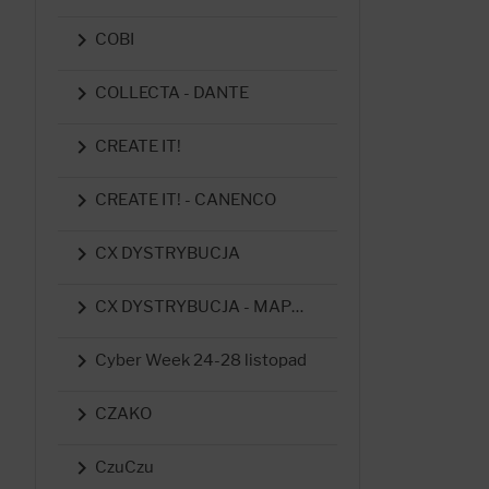

COBI

COLLECTA - DANTE

CREATE IT!

CREATE IT! - CANENCO

CX DYSTRYBUCJA

CX DYSTRYBUCJA - MAPED

Cyber Week 24-28 listopad

CZAKO

CzuCzu