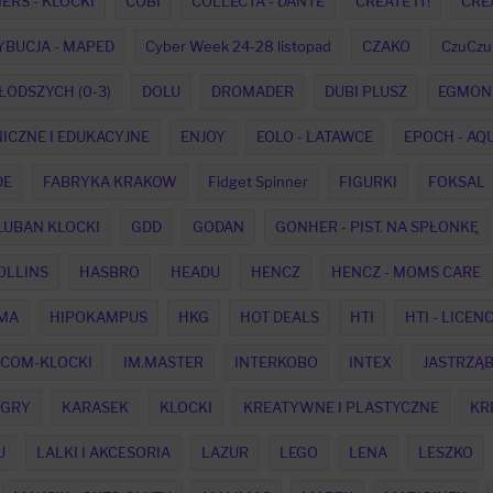
ERS - KLOCKI
COBI
COLLECTA - DANTE
CREATE IT!
CREA
YBUCJA - MAPED
Cyber Week 24-28 listopad
CZAKO
CzuCzu
ŁODSZYCH (0-3)
DOLU
DROMADER
DUBI PLUSZ
EGMON
ICZNE I EDUKACYJNE
ENJOY
EOLO - LATAWCE
EPOCH - AQ
DE
FABRYKA KRAKOW
Fidget Spinner
FIGURKI
FOKSAL
LUBAN KLOCKI
GDD
GODAN
GONHER - PIST. NA SPŁONKĘ
OLLINS
HASBRO
HEADU
HENCZ
HENCZ - MOMS CARE
MA
HIPOKAMPUS
HKG
HOT DEALS
HTI
HTI - LICEN
ICOM-KLOCKI
IM.MASTER
INTERKOBO
INTEX
JASTRZĄ
 GRY
KARASEK
KLOCKI
KREATYWNE I PLASTYCZNE
KR
U
LALKI I AKCESORIA
LAZUR
LEGO
LENA
LESZKO