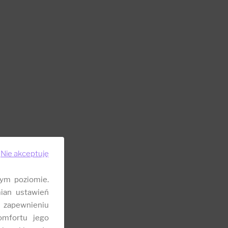
Nie akceptuję
ym poziomie.
ian ustawień
 zapewnieniu
omfortu jego