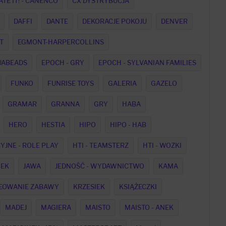
TE IT! - CANENCO
CX DYSTRYBUCJA
DAFFI
DANTE
DEKORACJE POKOJU
DENVER
T
EGMONT-HARPERCOLLINS
UABEADS
EPOCH - GRY
EPOCH - SYLVANIAN FAMILIES
FUNKO
FUNRISE TOYS
GALERIA
GAZELO
GRAMAR
GRANNA
GRY
HABA
HERO
HESTIA
HIPO
HIPO - HAB
CYJNE - ROLE PLAY
HTI - TEAMSTERZ
HTI - WOZKI
BEK
JAWA
JEDNOŚĆ - WYDAWNICTWO
KAMA
EOWANIE ZABAWY
KRZESIEK
KSIĄŻECZKI
MADEJ
MAGIERA
MAISTO
MAISTO - ANEK