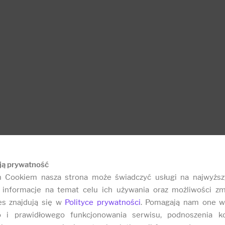
ją prywatność
m Cookiem nasza strona może świadczyć usługi na najwyższ
informacje na temat celu ich używania oraz możliwości zm
es znajdują się w
Polityce prywatności
. Pomagają nam one w
o i prawidłowego funkcjonowania serwisu, podnoszenia k