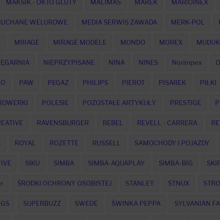
MAKSIK - OKTO GLUTY
MALIMAS
MAREK
MARIOINEX
MUCHANE WELUROWE
MEDIA SERWIS ZAWADA
MERK-POL
S
MIRAGE
MIRAGE MODELE
MONDO
MOREX
MUDUK
IĘGARNIA
NIEPRZYPISANE
NINA
NINES
Norimpex
CO
PAW
PEGAZ
PHILIPS
PIEROT
PISAREK
PIŁKI
 ROWERKI
POLESIE
POZOSTAŁE ARTYKUŁY
PRESTIGE
P
EATIVE
RAVENSBURGER
REBEL
REVELL - CARRERA
RE
E
ROYAL
ROZETTE
RUSSELL
SAMOCHODY I POJAZDY
IVE
SIKU
SIMBA
SIMBA-AQUAPLAY
SIMBA-BIG
SKI
r
ŚRODKI OCHRONY OSOBISTEJ
STANLEY
STNUX
STR
NGS
SUPERBUZZ
SWEDE
ŚWINKA PEPPA
SYLVANIAN FA