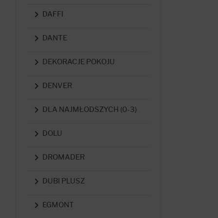

DAFFI

DANTE

DEKORACJE POKOJU

DENVER

DLA NAJMŁODSZYCH (0-3)

DOLU

DROMADER

DUBI PLUSZ

EGMONT