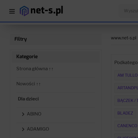
www.net-s.pl
Filtry
Kategorie
Podkategor
Strona główna ↑↑
AM TULLO
Nowości ↑↑
ARTANDP
Dla dzieci
BĄCZEK / 
BLADEZ

ABINO
CANENCO

ADAMIGO