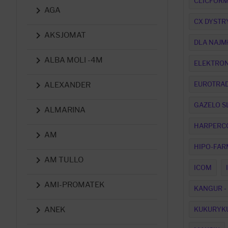
CLICFORM

AGA
CX DYSTR

AKSJOMAT
DLA NAJM

ALBA MOLI -4M
ELEKTRON

EUROTRA
ALEXANDER
GAZELO S

ALMARINA
HARPERC

AM
HIPO-FAR

AM TULLO
ICOM

AMI-PROMATEK
KANGUR -

KUKURYK
ANEK