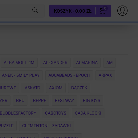
0
KOSZYK - 0.00 ZŁ
ALBA MOLI -4M
ALEXANDER
ALMARINA
AM
ANEK - SMILY PLAY
AQUABEADS - EPOCH
ARPAX
BIUROWE
ASKATO
AXIOM
BĄCZEK
YER
BBU
BEPPE
BESTWAY
BIGTOYS
BUBBLESFACTORY
CABOTOYS
CADA KLOCKI
PUZZLE
CLEMENTONI - ZABAWKI