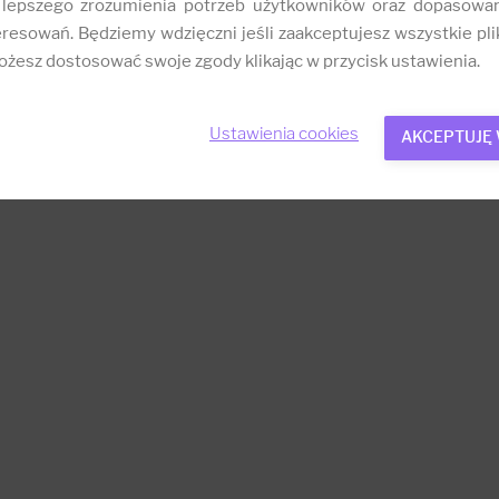
 lepszego zrozumienia potrzeb użytkowników oraz dopasowa
resowań. Będziemy wdzięczni jeśli zaakceptujesz wszystkie plik
żesz dostosować swoje zgody klikając w przycisk ustawienia.
Ustawienia cookies
AKCEPTUJĘ