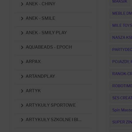
MAKSIK

ANEK - CHINY
MEBLE D

ANEK - SMILE
MILE TOY

ANEK - SMILY PLAY
NASZA KS

AQUABEADS - EPOCH
PARTYDE

ARPAX
POJAZDY,
RANOK-CR

ARTANDPLAY
ROBOTIM

ARTYK
SES CREAT

ARTYKUŁY SPORTOWE
Spin Maste

ARTYKUŁY SZKOLNE I BIUROWE
SUPER ZI