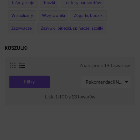
Taśmy, kleje
Teczki
Testery banknotów
Wizualizery
Wizytowniki
Zegarki, budziki
Zszywacze
Zszywki, pinezki, spinacze, szpilki
KOSZULKI
Znaleziono
13
towarów.

Filtry
Rekomendacji Net-s
Lista 1-100 z
13
towarów