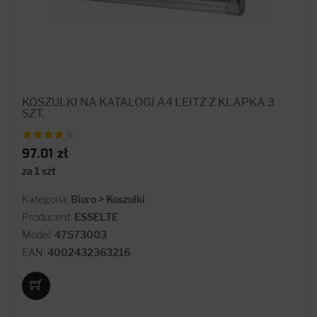
KOSZULKI NA KATALOGI A4 LEITZ Z KLAPKA 3
SZT.
97.01 zł
za 1 szt
Kategoria:
Biuro > Koszulki
Producent:
ESSELTE
Model:
47573003
EAN:
4002432363216