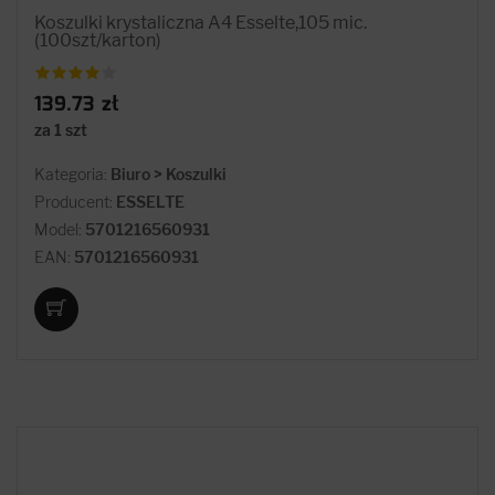
Koszulki krystaliczna A4 Esselte,105 mic.
(100szt/karton)
139.73 zł
za 1 szt
Kategoria:
Biuro > Koszulki
Producent:
ESSELTE
Model:
5701216560931
EAN:
5701216560931