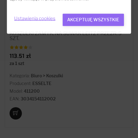
Ustawienia cookies
AKCEPTUJĘ WSZYSTKIE
KOSZULKI ZAMYK. NA SUWAK LEITZ PRZEZR. 5
SZT.
113.51 zł
za 1 szt
Kategoria:
Biuro > Koszulki
Producent:
ESSELTE
Model:
411200
EAN:
3034154112002