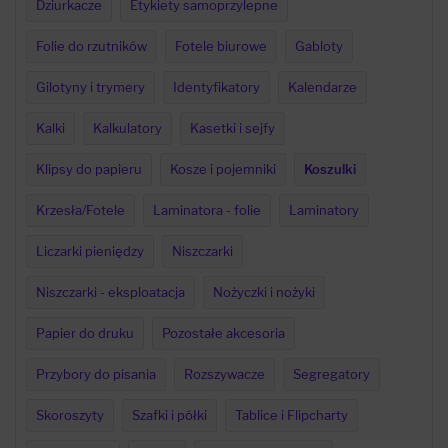
Dziurkacze
Etykiety samoprzylepne
Folie do rzutników
Fotele biurowe
Gabloty
Gilotyny i trymery
Identyfikatory
Kalendarze
Kalki
Kalkulatory
Kasetki i sejfy
Klipsy do papieru
Kosze i pojemniki
Koszulki
Krzesła/Fotele
Laminatora - folie
Laminatory
Liczarki pieniędzy
Niszczarki
Niszczarki - eksploatacja
Nożyczki i nożyki
Papier do druku
Pozostałe akcesoria
Przybory do pisania
Rozszywacze
Segregatory
Skoroszyty
Szafki i półki
Tablice i Flipcharty