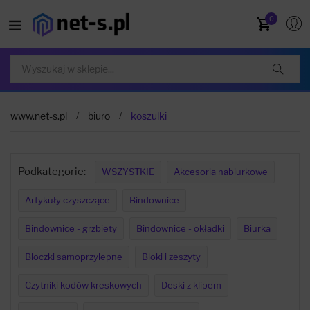
0
www.net-s.pl
biuro
koszulki
Podkategorie:
WSZYSTKIE
Akcesoria nabiurkowe
Artykuły czyszczące
Bindownice
Bindownice - grzbiety
Bindownice - okładki
Biurka
Bloczki samoprzylepne
Bloki i zeszyty
Czytniki kodów kreskowych
Deski z klipem