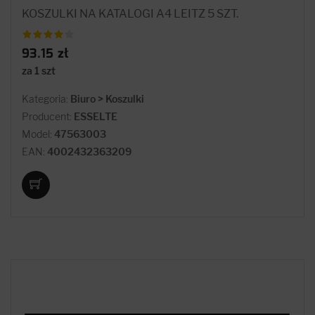
KOSZULKI NA KATALOGI A4 LEITZ 5 SZT.
93.15 zł
za 1 szt
Kategoria:
Biuro > Koszulki
Producent:
ESSELTE
Model:
47563003
EAN:
4002432363209