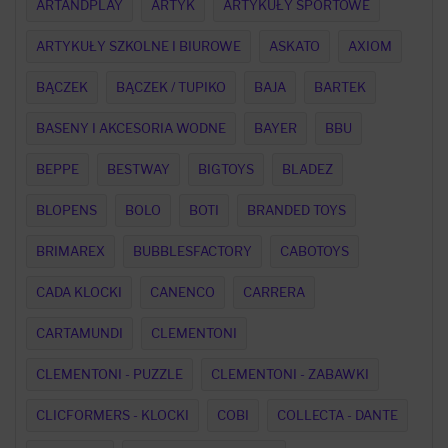
ARTANDPLAY
ARTYK
ARTYKUŁY SPORTOWE
ARTYKUŁY SZKOLNE I BIUROWE
ASKATO
AXIOM
BĄCZEK
BĄCZEK / TUPIKO
BAJA
BARTEK
BASENY I AKCESORIA WODNE
BAYER
BBU
BEPPE
BESTWAY
BIGTOYS
BLADEZ
BLOPENS
BOLO
BOTI
BRANDED TOYS
BRIMAREX
BUBBLESFACTORY
CABOTOYS
CADA KLOCKI
CANENCO
CARRERA
CARTAMUNDI
CLEMENTONI
CLEMENTONI - PUZZLE
CLEMENTONI - ZABAWKI
CLICFORMERS - KLOCKI
COBI
COLLECTA - DANTE