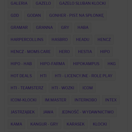
GALERIA
GAZELO
GAZELO SLUBAN KLOCKI
GDD
GODAN
GONHER - PIST. NA SPŁONKĘ
GRAMAR
GRANNA
GRY
HABA
HARPERCOLLINS
HASBRO
HEADU
HENCZ
HENCZ - MOMS CARE
HERO
HESTIA
HIPO
HIPO - HAB
HIPO-FARMA
HIPOKAMPUS
HKG
HOT DEALS
HTI
HTI - LICENCYJNE - ROLE PLAY
HTI - TEAMSTERZ
HTI - WOZKI
ICOM
ICOM-KLOCKI
IM.MASTER
INTERKOBO
INTEX
JASTRZĄBEK
JAWA
JEDNOŚĆ - WYDAWNICTWO
KAMA
KANGUR - GRY
KARASEK
KLOCKI