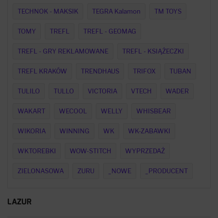
TECHNOK - MAKSIK
TEGRA Kalamon
TM TOYS
TOMY
TREFL
TREFL - GEOMAG
TREFL - GRY REKLAMOWANE
TREFL - KSIĄŻECZKI
TREFL KRAKÓW
TRENDHAUS
TRIFOX
TUBAN
TULILO
TULLO
VICTORIA
VTECH
WADER
WAKART
WECOOL
WELLY
WHISBEAR
WIKORIA
WINNING
WK
WK-ZABAWKI
WKTOREBKI
WOW-STITCH
WYPRZEDAŻ
ZIELONASOWA
ZURU
_NOWE
_PRODUCENT
LAZUR