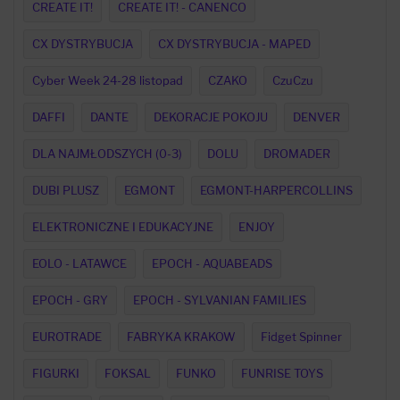
CREATE IT!
CREATE IT! - CANENCO
CX DYSTRYBUCJA
CX DYSTRYBUCJA - MAPED
Cyber Week 24-28 listopad
CZAKO
CzuCzu
DAFFI
DANTE
DEKORACJE POKOJU
DENVER
DLA NAJMŁODSZYCH (0-3)
DOLU
DROMADER
DUBI PLUSZ
EGMONT
EGMONT-HARPERCOLLINS
ELEKTRONICZNE I EDUKACYJNE
ENJOY
EOLO - LATAWCE
EPOCH - AQUABEADS
EPOCH - GRY
EPOCH - SYLVANIAN FAMILIES
EUROTRADE
FABRYKA KRAKOW
Fidget Spinner
FIGURKI
FOKSAL
FUNKO
FUNRISE TOYS