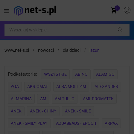
0
www.net-s.pl
nowości
dla dzieci
lazur
Podkategorie:
WSZYSTKIE
ABINO
ADAMIGO
AGA
AKSJOMAT
ALBA MOLI -4M
ALEXANDER
ALMARINA
AM
AM TULLO
AMI-PROMATEK
ANEK
ANEK - CHINY
ANEK - SMILE
ANEK - SMILY PLAY
AQUABEADS - EPOCH
ARPAX