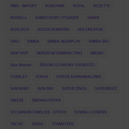
RMS - IMPORT
ROBOTIME
ROYAL
ROZETTE
RUSSELL
SAMOCHODY I POJAZDY
SANDY
SCHLEICH
SCOOD ROWERKI
SES CREATIVE
SIKU
SIMBA
SIMBA-AQUAPLAY
SIMBA-BIG
SKIP HOP
SKRZAT-WYDAWNICTWO
SMOBY
Spin Master
ŚRODKI OCHRONY OSOBISTEJ
STANLEY
STNUX
STROJE KARNAWAŁOWE
SUN BABY
SUN-DAY
SUPER ZINGS
SUPERBUZZ
SWEDE
ŚWINKA PEPPA
SYLVANIAN FAMILIES - EPOCH
SYMAG-LLORENS
TACTIC
TASSO
TEAMSTERZ