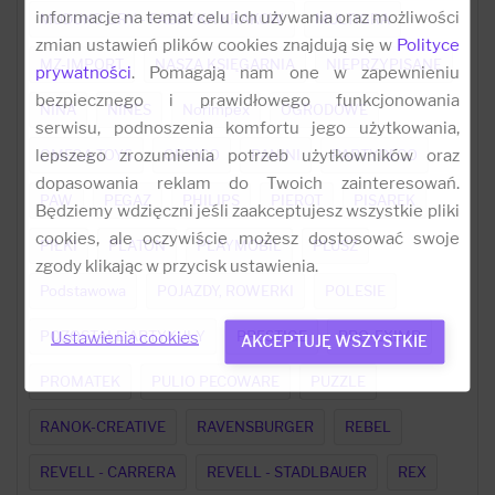
informacje na temat celu ich używania oraz możliwości
MUDUKO GRY - FABRYKA KRAKOW
MULTIGRA
zmian ustawień plików cookies znajdują się w
Polityce
MZ-IMPORT
NASZA KSIĘGARNIA
NIEPRZYPISANE
prywatności
. Pomagają nam one w zapewnieniu
bezpiecznego i prawidłowego funkcjonowania
NINA
NINES
Norimpex
OGRODOWE
serwisu, podnoszenia komfortu jego użytkowania,
lepszego zrozumienia potrzeb użytkowników oraz
OMEGA TOYS
ORBICO
PANINI
PARTYDECO
dopasowania reklam do Twoich zainteresowań.
PAW
PEGAZ
PHILIPS
PIEROT
PISAREK
Będziemy wdzięczni jeśli zaakceptujesz wszystkie pliki
cookies, ale oczywiście możesz dostosować swoje
PIŁKI
PLATON
PLAYMOBIL
PLUSZ
zgody klikając w przycisk ustawienia.
Podstawowa
POJAZDY, ROWERKI
POLESIE
POZOSTAŁE ARTYKUŁY
PRESTIGE
PRO-EXIMP
Ustawienia cookies
AKCEPTUJĘ WSZYSTKIE
PROMATEK
PULIO PECOWARE
PUZZLE
RANOK-CREATIVE
RAVENSBURGER
REBEL
REVELL - CARRERA
REVELL - STADLBAUER
REX