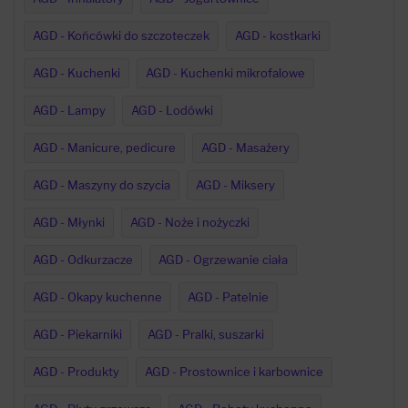
AGD - Końcówki do szczoteczek
AGD - kostkarki
AGD - Kuchenki
AGD - Kuchenki mikrofalowe
AGD - Lampy
AGD - Lodówki
AGD - Manicure, pedicure
AGD - Masażery
AGD - Maszyny do szycia
AGD - Miksery
AGD - Młynki
AGD - Noże i nożyczki
AGD - Odkurzacze
AGD - Ogrzewanie ciała
AGD - Okapy kuchenne
AGD - Patelnie
AGD - Piekarniki
AGD - Pralki, suszarki
AGD - Produkty
AGD - Prostownice i karbownice