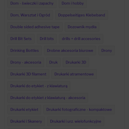
Dom - świeczki i zapachy
Dom i hobby
Dom, Warsztat i Ogród
Doppelseitiges Klebeband
Double sided adhesive tape
Dozownik mydła
Drill Bit Sets
Drill bits
drills + drill accesories
Drinking Bottles
Drobne akcesoria biurowe
Drony
Drony - akcesoria
Druk
Drukarki 3D
Drukarki 3D filament
Drukarki atramentowe
Drukarki do etykiet - z klawiaturą
Drukarki do etykiet z klawiaturą - akcesoria
Drukarki etykiet
Drukarki fotograficzne - kompaktowe
Drukarki i Skanery
Drukarki i urz. wielofunkcyjne