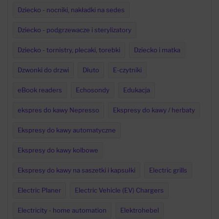
Dziecko - nocniki, nakładki na sedes
Dziecko - podgrzewacze i sterylizatory
Dziecko - tornistry, plecaki, torebki
Dziecko i matka
Dzwonki do drzwi
Dłuto
E-czytniki
eBook readers
Echosondy
Edukacja
ekspres do kawy Nepresso
Ekspresy do kawy / herbaty
Ekspresy do kawy automatyczne
Ekspresy do kawy kolbowe
Ekspresy do kawy na saszetki i kapsułki
Electric grills
Electric Planer
Electric Vehicle (EV) Chargers
Electricity - home automation
Elektrohebel