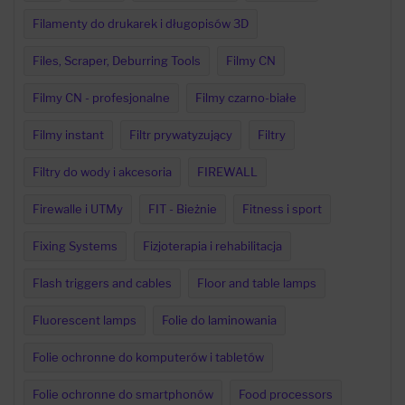
Filamenty do drukarek i długopisów 3D
Files, Scraper, Deburring Tools
Filmy CN
Filmy CN - profesjonalne
Filmy czarno-białe
Filmy instant
Filtr prywatyzujący
Filtry
Filtry do wody i akcesoria
FIREWALL
Firewalle i UTMy
FIT - Bieżnie
Fitness i sport
Fixing Systems
Fizjoterapia i rehabilitacja
Flash triggers and cables
Floor and table lamps
Fluorescent lamps
Folie do laminowania
Folie ochronne do komputerów i tabletów
Folie ochronne do smartphonów
Food processors