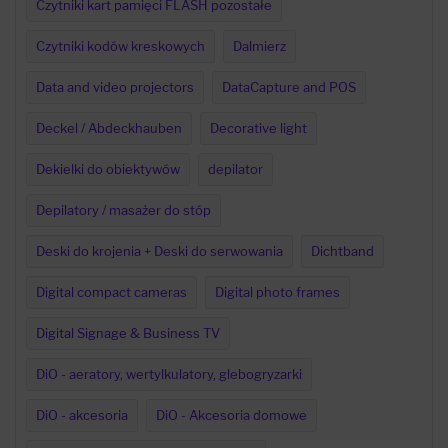
Czytniki kart pamięci FLASH pozostałe
Czytniki kodów kreskowych
Dalmierz
Data and video projectors
DataCapture and POS
Deckel / Abdeckhauben
Decorative light
Dekielki do obiektywów
depilator
Depilatory / masażer do stóp
Deski do krojenia + Deski do serwowania
Dichtband
Digital compact cameras
Digital photo frames
Digital Signage & Business TV
DiO - aeratory, wertylkulatory, glebogryzarki
DiO - akcesoria
DiO - Akcesoria domowe