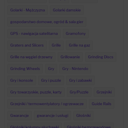
Golarki - Mężczyzna
Golarki damskie
gospodarstwo domowe, ogród & sala gier
GPS - nawigacja satelitarna
Gramofony
Graters and Slicers
Grille
Grille na gaz
Grille na węgiel drzewny
Grillowanie
Grinding Discs
Grinding Wheels
Gry
Gry - Nintendo
Gry i konsole
Gry i puzzle
Gry i zabawki
Gry towarzyskie, puzzle, karty
Gry/Puzzle
Grzejniki
Grzejniki / termowentylatory / ogrzewacze
Guide Rails
Gwarancje
gwarancje i usługi
Głośniki
Głośniki kolumny słuchawki
Głośniki bezprzewodowe