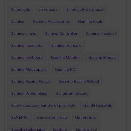
Gamepads
gamepady
Gamepady dla graczy
Gaming
Gaming Accessories
Gaming Chair
Gaming chairs
Gaming Controller
Gaming Headset
Gaming headsets
Gaming i konsole
Gaming Keyboard
Gaming Monitor
Gaming Mouse
Gaming Mousepads
Gaming PC
Gaming Racing Pedals
Gaming Racing Wheel
Gaming Wheel Base
Gar automatyczny
Garnki / zestawy garnków / pokrywki
Garnki i patelnie
GENERAL
Generator prądu
Generators
Gewebeklebeband
Gilotyny
Gofrownice