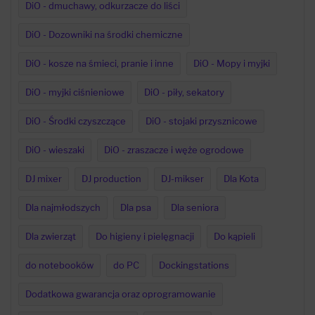
DiO - dmuchawy, odkurzacze do liści
DiO - Dozowniki na środki chemiczne
DiO - kosze na śmieci, pranie i inne
DiO - Mopy i myjki
DiO - myjki ciśnieniowe
DiO - piły, sekatory
DiO - Środki czyszczące
DiO - stojaki przysznicowe
DiO - wieszaki
DiO - zraszacze i węże ogrodowe
DJ mixer
DJ production
DJ-mikser
Dla Kota
Dla najmłodszych
Dla psa
Dla seniora
Dla zwierząt
Do higieny i pielęgnacji
Do kąpieli
do notebooków
do PC
Dockingstations
Dodatkowa gwarancja oraz oprogramowanie