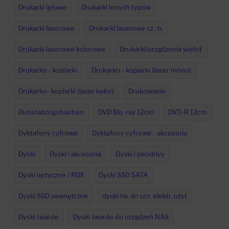
Drukarki igłowe
Drukarki innych typów
Drukarki laserowe
Drukarki laserowe cz.-b.
Drukarki laserowe kolorowe
Drukarki/urządzenia wielof.
Drukarko - kopiarki
Drukarko - kopiarki (laser mono)
Drukarko- kopiarki (laser kolor)
Drukowanie
Dunstabzugshauben
DVD Blu-ray 12cm
DVD-R 12cm
Dyktafony cyfrowe
Dyktafony cyfrowe - akcesoria
Dyski
Dyski i akcesoria
Dyski i pendrivy
Dyski optyczne / RDX
Dyski SSD SATA
Dyski SSD zewnętrzne
dyski tw. do urz. elektr. użyt
Dyski twarde
Dyski twarde do urządzeń NAS