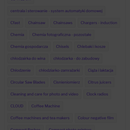
centrala i sterowanie - system automatyki domowej
Cfast
Chainsaw
Chainsaws
Chargers - induction
Chemia
Chemia fotograficzna - pozostałe
Chemia gospodarcza
Chisels
Chlebaki i kosze
chłodzairka do wina
chłodzarka - do zabudowy
Chłodzenie
chłodziarko-zamrażarki
Ciąża i laktacja
Circular Saw Blades
Cisnieniomierz
Citrus juicers
Cleaning and care for photo and video
Clock radios
CLOUD
Coffee Machine
Coffee machines and tea makers
Colour negative film
Compact flashes
Compact photo printers