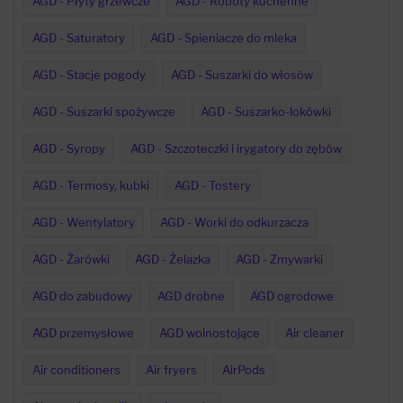
AGD - Płyty grzewcze
AGD - Roboty kuchenne
AGD - Saturatory
AGD - Spieniacze do mleka
AGD - Stacje pogody
AGD - Suszarki do włosów
AGD - Suszarki spożywcze
AGD - Suszarko-lokówki
AGD - Syropy
AGD - Szczoteczki i irygatory do zębów
AGD - Termosy, kubki
AGD - Tostery
AGD - Wentylatory
AGD - Worki do odkurzacza
AGD - Żarówki
AGD - Żelazka
AGD - Zmywarki
AGD do zabudowy
AGD drobne
AGD ogrodowe
AGD przemysłowe
AGD wolnostojące
Air cleaner
Air conditioners
Air fryers
AirPods