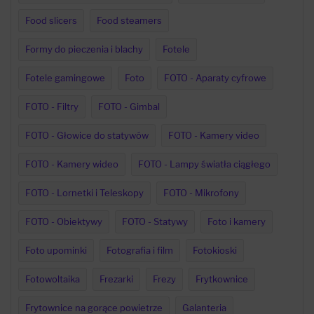
Food slicers
Food steamers
Formy do pieczenia i blachy
Fotele
Fotele gamingowe
Foto
FOTO - Aparaty cyfrowe
FOTO - Filtry
FOTO - Gimbal
FOTO - Głowice do statywów
FOTO - Kamery video
FOTO - Kamery wideo
FOTO - Lampy światła ciągłego
FOTO - Lornetki i Teleskopy
FOTO - Mikrofony
FOTO - Obiektywy
FOTO - Statywy
Foto i kamery
Foto upominki
Fotografia i film
Fotokioski
Fotowoltaika
Frezarki
Frezy
Frytkownice
Frytownice na gorące powietrze
Galanteria