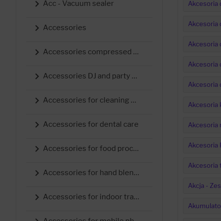

Acc - Vacuum sealer
Akcesoria 
Akcesoria 

Accessories
Akcesoria d

Accessories compressed air tech.
Akcesoria 

Accessories DJ and party equipment
Akcesoria 

Accessories for cleaning devices
Akcesoria

Accessories for dental care
Akcesoria 
Akcesoria

Accessories for food processors
Akcesoria 

Accessories for hand blender
Akcja - Ze

Accessories for indoor training
Akumulator
Accessories for mobile phones