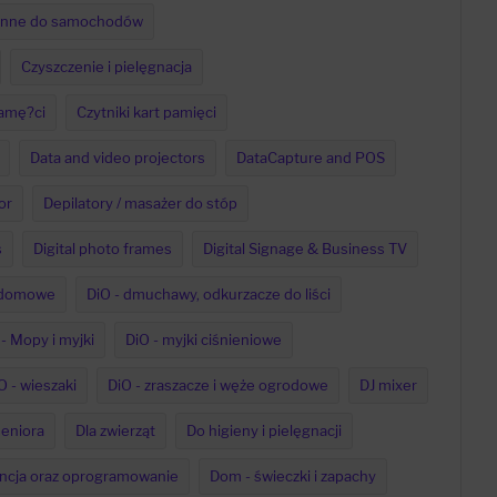
enne do samochodów
Czyszczenie i pielęgnacja
pamę?ci
Czytniki kart pamięci
Data and video projectors
DataCapture and POS
or
Depilatory / masażer do stóp
s
Digital photo frames
Digital Signage & Business TV
a domowe
DiO - dmuchawy, odkurzacze do liści
- Mopy i myjki
DiO - myjki ciśnieniowe
O - wieszaki
DiO - zraszacze i węże ogrodowe
DJ mixer
seniora
Dla zwierząt
Do higieny i pielęgnacji
ncja oraz oprogramowanie
Dom - świeczki i zapachy