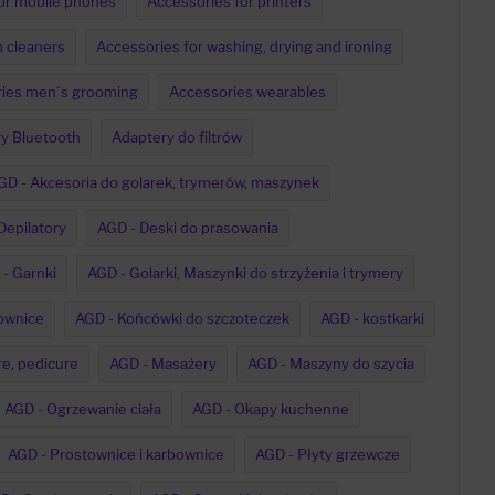
or mobile phones
Accessories for printers
 cleaners
Accessories for washing, drying and ironing
ies men´s grooming
Accessories wearables
y Bluetooth
Adaptery do filtrów
GD - Akcesoria do golarek, trymerów, maszynek
Depilatory
AGD - Deski do prasowania
- Garnki
AGD - Golarki, Maszynki do strzyżenia i trymery
ownice
AGD - Końcówki do szczoteczek
AGD - kostkarki
e, pedicure
AGD - Masażery
AGD - Maszyny do szycia
AGD - Ogrzewanie ciała
AGD - Okapy kuchenne
AGD - Prostownice i karbownice
AGD - Płyty grzewcze