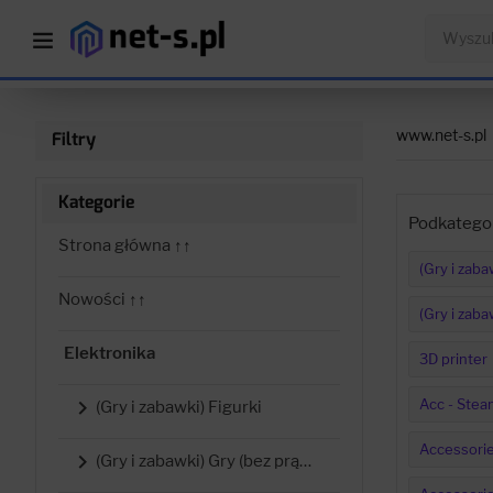
www.net-s.pl
Filtry
Kategorie
Podkategor
Strona główna ↑↑
(Gry i zaba
Nowości ↑↑
(Gry i zaba
Elektronika
3D printer
Acc - Ste

(Gry i zabawki) Figurki
Accessorie

(Gry i zabawki) Gry (bez prądu)