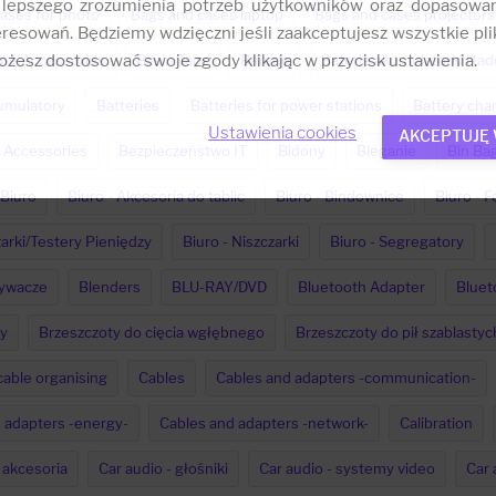
 lepszego zrozumienia potrzeb użytkowników oraz dopasowa
ases for photo
Bags and cases laptop
Bags and cases projectors
resowań. Będziemy wdzięczni jeśli zaakceptujesz wszystkie plik
żesz dostosować swoje zgody klikając w przycisk ustawienia.
ne Accessories
Basin Taps
Baterie
Baterie akumulatorki i ła
umulatory
Batteries
Batteries for power stations
Battery char
Ustawienia cookies
AKCEPTUJĘ
 Accessories
Bezpieczeństwo IT
Bidony
Bieganie
Bin Bag
Biuro
Biuro - Akcesoria do tablic
Biuro - Bindownice
Biuro - F
zarki/Testery Pieniędzy
Biuro - Niszczarki
Biuro - Segregatory
zywacze
Blenders
BLU-RAY/DVD
Bluetooth Adapter
Bluet
y
Brzeszczoty do cięcia wgłębnego
Brzeszczoty do pił szablastyc
cable organising
Cables
Cables and adapters -communication-
 adapters -energy-
Cables and adapters -network-
Calibration
 akcesoria
Car audio - głośniki
Car audio - systemy video
Car 