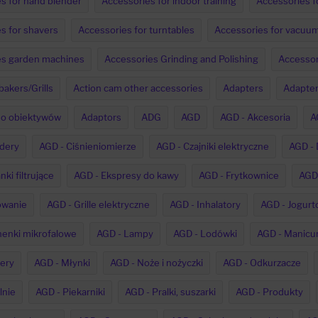
s for hand blender
Accessories for indoor training
Accessories f
s for shavers
Accessories for turntables
Accessories for vacuum
es garden machines
Accessories Grinding and Polishing
Accessor
bakers/Grills
Action cam other accessories
Adapters
Adapter
do obiektywów
Adaptors
ADG
AGD
AGD - Akcesoria
A
dery
AGD - Ciśnieniomierze
AGD - Czajniki elektryczne
AGD - 
ki filtrujące
AGD - Ekspresy do kawy
AGD - Frytkownice
AGD 
owanie
AGD - Grille elektryczne
AGD - Inhalatory
AGD - Jogurt
enki mikrofalowe
AGD - Lampy
AGD - Lodówki
AGD - Manicur
ery
AGD - Młynki
AGD - Noże i nożyczki
AGD - Odkurzacze
lnie
AGD - Piekarniki
AGD - Pralki, suszarki
AGD - Produkty