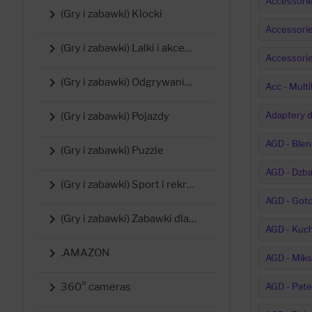
Accessorie

(Gry i zabawki) Klocki
Accessorie

(Gry i zabawki) Lalki i akcesoria
Accessori

(Gry i zabawki) Odgrywanie ról i przebrania
Acc - Multi

Adaptery 
(Gry i zabawki) Pojazdy
AGD - Blen

(Gry i zabawki) Puzzle
AGD - Dzban

(Gry i zabawki) Sport i rekreacja
AGD - Got

(Gry i zabawki) Zabawki dla najmłodszych (0-3 lata)
AGD - Kuch

.AMAZON
AGD - Miks

AGD - Pate
360° cameras