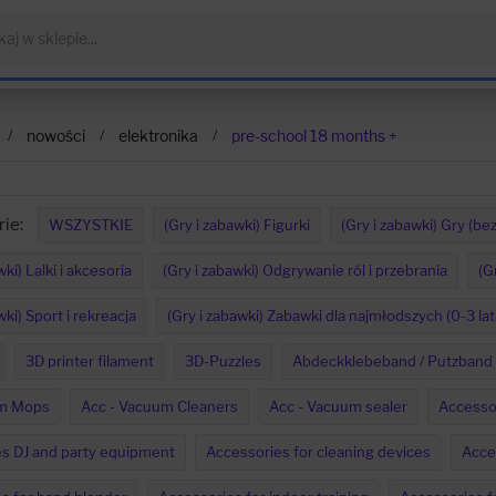
nowości
elektronika
pre-school 18 months +
ie:
WSZYSTKIE
(Gry i zabawki) Figurki
(Gry i zabawki) Gry (be
wki) Lalki i akcesoria
(Gry i zabawki) Odgrywanie ról i przebrania
(G
wki) Sport i rekreacja
(Gry i zabawki) Zabawki dla najmłodszych (0-3 lat
3D printer filament
3D-Puzzles
Abdeckklebeband / Putzband
am Mops
Acc - Vacuum Cleaners
Acc - Vacuum sealer
Accesso
s DJ and party equipment
Accessories for cleaning devices
Acces