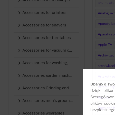

akumulator

Accessories for printers
Analogue 
Aparaty k

Accessories for shavers
Aparaty sp

Accessories for turntables
Apple TV

Accessories for vacuum cleaners
Archiwizac

Accessories for washing, drying and ironing
archiwizacj

Accessories garden machines
Artykuły p
Dbamy o Two
Atramenty 

Accessories Grinding and Polishing
Dzięki pliko
Szczegółowe 
Auto ID

Accessories men´s grooming
plików cooki
Bags and b
bezpieczneg

Accessories wearables