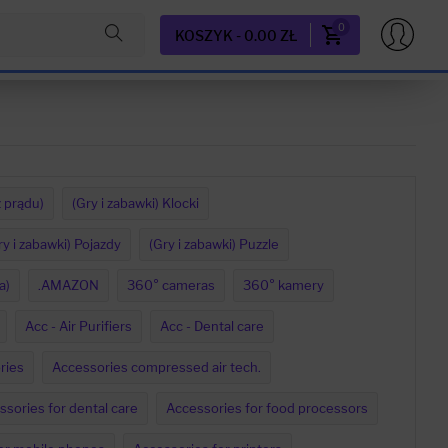
0
KOSZYK - 0.00 ZŁ
z prądu)
(Gry i zabawki) Klocki
ry i zabawki) Pojazdy
(Gry i zabawki) Puzzle
a)
.AMAZON
360° cameras
360° kamery
Acc - Air Purifiers
Acc - Dental care
ries
Accessories compressed air tech.
sories for dental care
Accessories for food processors