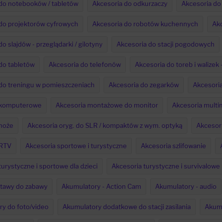
do notebooków / tabletów
Akcesoria do odkurzaczy
Akcesoria do 
do projektorów cyfrowych
Akcesoria do robotów kuchennych
Akc
o slajdów - przeglądarki / gilotyny
Akcesoria do stacji pogodowych
do tabletów
Akcesoria do telefonów
Akcesoria do toreb i walizek
do treningu w pomieszczeniach
Akcesoria do zegarków
Akcesori
 komputerowe
Akcesoria montażowe do monitor
Akcesoria multi
noże
Akcesoria oryg. do SLR / kompaktów z wym. optyką
Akcesor
 RTV
Akcesoria sportowe i turystyczne
Akcesoria szlifowanie
turystyczne i sportowe dla dzieci
Akcesoria turystyczne i survivalowe
stawy do zabawy
Akumulatory - Action Cam
Akumulatory - audio
y do foto/video
Akumulatory dodatkowe do stacji zasilania
Akumu