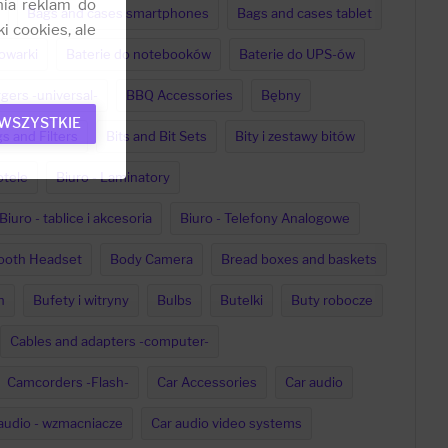
nia reklam do
Bags and cases smartphones
Bags and cases tablet
i cookies, ale
dowarki
Baterie do notebooków
Baterie do UPS-ów
gers -universal-
BBQ Accessories
Bębny
 WSZYSTKIE
s and Filters
Bits and Bit Sets
Bity i zestawy bitów
otele
Biuro - Laminatory
Biuro - tablice i akcesoria
Biuro - Telefony Analogowe
ooth Headset
Body Camera
Bread boxes and baskets
h
Bufety i witryny
Bulbs
Butelki
Buty robocze
Cables and adapters -computer-
Camcorders -Flash-
Car Accessories
Car audio
audio - wzmacniacze
Car audio video systems