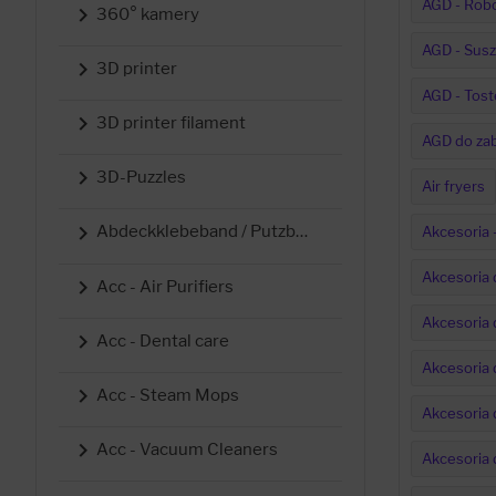
AGD - Rob

360° kamery
AGD - Susz

3D printer
AGD - Tost

3D printer filament
AGD do za

3D-Puzzles
Air fryers

Abdeckklebeband / Putzband
Akcesoria 
Akcesoria d

Acc - Air Purifiers
Akcesoria 

Acc - Dental care
Akcesoria 

Acc - Steam Mops
Akcesoria 

Acc - Vacuum Cleaners
Akcesoria 