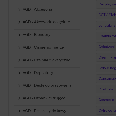
Car play se

AGD - Akcesoria
CCTV / Tel

AGD - Akcesoria do golarek, trymerów, maszynek
centrala i

AGD - Blendery
Chemia fot

Chłodzeni
AGD - Ciśnieniomierze
Cleaning a

AGD - Czajniki elektryczne
Colour neg

AGD - Depilatory
Consumab

AGD - Deski do prasowania
Controller

AGD - Dzbanki filtrujące
Cosmetics

Cyfrowe ra
AGD - Ekspresy do kawy