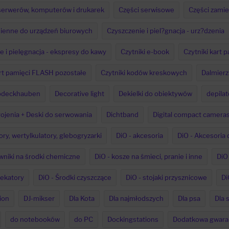
serwerów, komputerów i drukarek
Części serwisowe
Części zami
ienne do urządzeń biurowych
Czyszczenie i piel?gnacja - urz?dzenia
e i pielęgnacja - ekspresy do kawy
Czytniki e-book
Czytniki kart 
art pamięci FLASH pozostałe
Czytniki kodów kreskowych
Dalmierz
Abdeckhauben
Decorative light
Dekielki do obiektywów
depilat
rojenia + Deski do serwowania
Dichtband
Digital compact camera
ory, wertylkulatory, glebogryzarki
DiO - akcesoria
DiO - Akcesori
wniki na środki chemiczne
DiO - kosze na śmieci, pranie i inne
DiO 
 sekatory
DiO - Środki czyszczące
DiO - stojaki przysznicowe
Di
ion
DJ-mikser
Dla Kota
Dla najmłodszych
Dla psa
Dla 
do notebooków
do PC
Dockingstations
Dodatkowa gwara