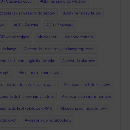
D - Stacje pogody
AGD - Suszarki do włosów
zczoteczki i irygatory do zębów
AGD - Termosy, kubki
wki
AGD - Żelazka
AGD - Zmywarki
GD wolnostojące
Air cleaner
Air conditioners
y do kawy
Akcesoria - ekspresy do kawy espresso
esoria - technologia ładowania
Akcesoria biurowe
 cyfr.
Akcesoria do baru i wina
cesoria do drukarek laserowych
Akcesoria do fotokiosków
cesoria do higieny jamy ustnej
Akcesoria do instrumentów
esoria do krótkofalówek PMR
Akcesoria do mikrofonów
grodowych
Akcesoria do notebooków