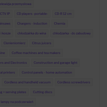
elewizja przemysłowa
CTV IP
CD players -portable-
CD-R 12 cm
insaws
Chargers - induction
Chemia
 i kosze
chłodzairka do wina
chłodzarka - do zabudowy
Cisnieniomierz
Citrus juicers
ine
Coffee machines and tea makers
s and Electronics
Construction and garage light
l printers
Control panels - home automation
Cordless and handheld vacuum
Cordless screwdrivers
ng + serving plates
Cutting discs
i lampy na podczerwień