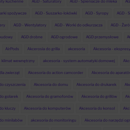
oty kuchenne
AGD - Saturatory
AGD - Spieniacze do mleka
AG
arki spożywcze
AGD - Suszarko-lokówki
AGD - Syropy
AGD - S
ery
AGD - Wentylatory
AGD - Worki do odkurzacza
AGD - Żaró
budowy
AGD drobne
AGD ogrodowe
AGD przemysłowe
A
AirPods
Akcerosia do grilla
akcesoria
Akcesoria - ekspres
- klimat wewnętrzny
akcesoria - system automatyki domowej
Akc
la zwierząt
Akcesoria do action camcorder
Akcesoria do aparatów
do czyszczenia
Akcesoria do domu
Akcesoria do drukarek
Ak
do golarek
Akcesoria do gramofonów
Akcesoria do grillów
Ak
do kluczy
Akcesoria do komputerów
Akcesoria do konsol
Akc
do minilabów
akcesoria do monitoringu
Akcesoria do narzędzi o