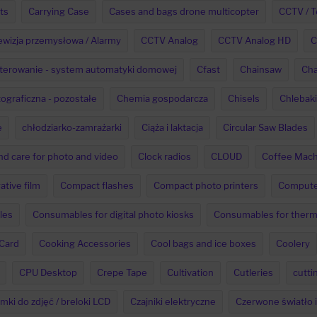
ts
Carrying Case
Cases and bags drone multicopter
CCTV / T
ewizja przemysłowa / Alarmy
CCTV Analog
CCTV Analog HD
C
 sterowanie - system automatyki domowej
Cfast
Chainsaw
Cha
ograficzna - pozostałe
Chemia gospodarcza
Chisels
Chlebaki
e
chłodziarko-zamrażarki
Ciąża i laktacja
Circular Saw Blades
nd care for photo and video
Clock radios
CLOUD
Coffee Mach
ative film
Compact flashes
Compact photo printers
Computer
les
Consumables for digital photo kiosks
Consumables for therma
 Card
Cooking Accessories
Cool bags and ice boxes
Coolery
CPU Desktop
Crepe Tape
Cultivation
Cutleries
cutti
mki do zdjęć / breloki LCD
Czajniki elektryczne
Czerwone światło 