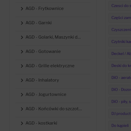
Czesci do 

AGD - Frytkownice
Części zam

AGD - Garnki
Czyszczeni

AGD - Golarki, Maszynki do strzyżenia i trymery
Czytniki k

AGD - Gotowanie
Deckel / 

AGD - Grille elektryczne
Deski do k
DiO - aerat

AGD - Inhalatory
DiO - Dozo

AGD - Jogurtownice
DiO - piły,

AGD - Końcówki do szczoteczek
DJ product

AGD - kostkarki
Do kąpieli