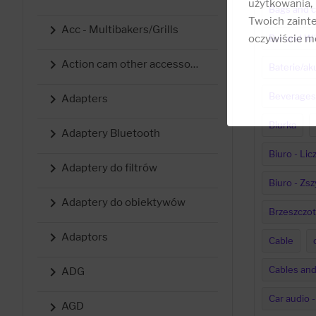
użytkowania,
Bags and c
Twoich zainte

Acc - Multibakers/Grills
oczywiście mo
Bar and Wi

Action cam other accessories
Baterie/ak
Beverages

Adapters
Biurka

Adaptery Bluetooth
Biuro - Lic

Adaptery do filtrów
Biuro - Zs

Adaptery do obiektywów
Brzeszczot

Adaptors
Cable
Cables and

ADG
Car audio -

AGD