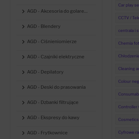
Car play se

AGD - Akcesoria do golarek, trymerów, maszynek
CCTV / Tel

AGD - Blendery
centrala i

AGD - Ciśnieniomierze
Chemia fot

Chłodzeni
AGD - Czajniki elektryczne
Cleaning a

AGD - Depilatory
Colour neg

AGD - Deski do prasowania
Consumab

AGD - Dzbanki filtrujące
Controller

AGD - Ekspresy do kawy
Cosmetics

Cyfrowe ra
AGD - Frytkownice