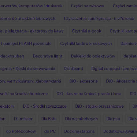
serwerów, komputerów i drukarek
Części serwisowe
Części zami
ienne do urządzeń biurowych
Czyszczenie i piel?gnacja - urz?dzenia
e i pielęgnacja - ekspresy do kawy
Czytniki e-book
Czytniki kart 
art pamięci FLASH pozostałe
Czytniki kodów kreskowych
Dalmierz
Abdeckhauben
Decorative light
Dekielki do obiektywów
depilat
rojenia + Deski do serwowania
Dichtband
Digital compact camera
ory, wertylkulatory, glebogryzarki
DiO - akcesoria
DiO - Akcesori
wniki na środki chemiczne
DiO - kosze na śmieci, pranie i inne
DiO 
 sekatory
DiO - Środki czyszczące
DiO - stojaki przysznicowe
Di
ion
DJ-mikser
Dla Kota
Dla najmłodszych
Dla psa
Dla 
do notebooków
do PC
Dockingstations
Dodatkowa gwara