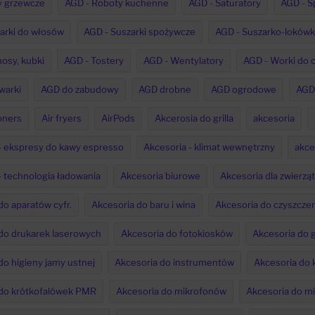
y grzewcze
AGD - Roboty kuchenne
AGD - Saturatory
AGD - S
arki do włosów
AGD - Suszarki spożywcze
AGD - Suszarko-lokówk
osy, kubki
AGD - Tostery
AGD - Wentylatory
AGD - Worki do 
warki
AGD do zabudowy
AGD drobne
AGD ogrodowe
AGD
oners
Air fryers
AirPods
Akcerosia do grilla
akcesoria
- ekspresy do kawy espresso
Akcesoria - klimat wewnętrzny
akce
- technologia ładowania
Akcesoria biurowe
Akcesoria dla zwierząt
do aparatów cyfr.
Akcesoria do baru i wina
Akcesoria do czyszczen
do drukarek laserowych
Akcesoria do fotokiosków
Akcesoria do 
do higieny jamy ustnej
Akcesoria do instrumentów
Akcesoria do 
 do krótkofalówek PMR
Akcesoria do mikrofonów
Akcesoria do m