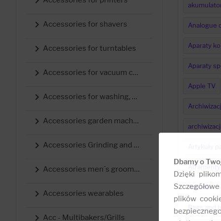

akumulator

Accessories for shavers
Analogue 
Aparaty k

Accessories for turntables
Aparaty sp

Accessories for vacuum cleaners
Apple TV

Accessories for washing, drying and ironing
Archiwizac

Accessories garden machines
archiwizacj

Accessories Grinding and Polishing
Artykuły p
Dbamy o Two
Atramenty 

Accessories men´s grooming
Dzięki pliko
Szczegółowe 
Auto ID

Accessories wearables
plików cooki
Bags and b
bezpieczneg

Acc - Multibakers/Grills