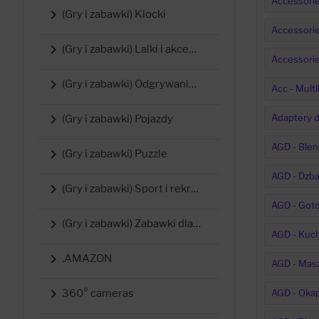
Accessorie

(Gry i zabawki) Klocki
Accessorie

(Gry i zabawki) Lalki i akcesoria
Accessori

(Gry i zabawki) Odgrywanie ról i przebrania
Acc - Multi

Adaptery 
(Gry i zabawki) Pojazdy
AGD - Blen

(Gry i zabawki) Puzzle
AGD - Dzban

(Gry i zabawki) Sport i rekreacja
AGD - Got

(Gry i zabawki) Zabawki dla najmłodszych (0-3 lata)
AGD - Kuc

.AMAZON
AGD - Masz

AGD - Oka
360° cameras