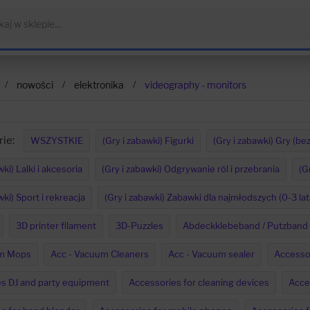
nowości
elektronika
videography - monitors
ie:
WSZYSTKIE
(Gry i zabawki) Figurki
(Gry i zabawki) Gry (be
wki) Lalki i akcesoria
(Gry i zabawki) Odgrywanie ról i przebrania
(G
wki) Sport i rekreacja
(Gry i zabawki) Zabawki dla najmłodszych (0-3 lat
3D printer filament
3D-Puzzles
Abdeckklebeband / Putzband
am Mops
Acc - Vacuum Cleaners
Acc - Vacuum sealer
Accesso
s DJ and party equipment
Accessories for cleaning devices
Acces