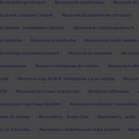
do narzędzi ogrodowych
Akcesoria do notebooków
Akcesoria do
o pralek, suszarek i ?elazek
Akcesoria do projektorów cyfrowych
o slajdów - przeglądarki / gilotyny
Akcesoria do stacji pogodowych
do tabletów
Akcesoria do telefonów
Akcesoria do toreb i walizek
do treningu w pomieszczeniach
Akcesoria do zegarków
Akcesori
 komputerowe
Akcesoria montażowe do monitor
Akcesoria multi
noże
Akcesoria oryg. do SLR / kompaktów z wym. optyką
Akcesor
 RTV
Akcesoria sportowe i turystyczne
Akcesoria szlifowanie
turystyczne i sportowe dla dzieci
Akcesoria turystyczne i survivalowe
stawy do zabawy
Akumulatory - Action Cam
Akumulatory - audio
y do foto/video
Akumulatory dodatkowe do stacji zasilania
Akumu