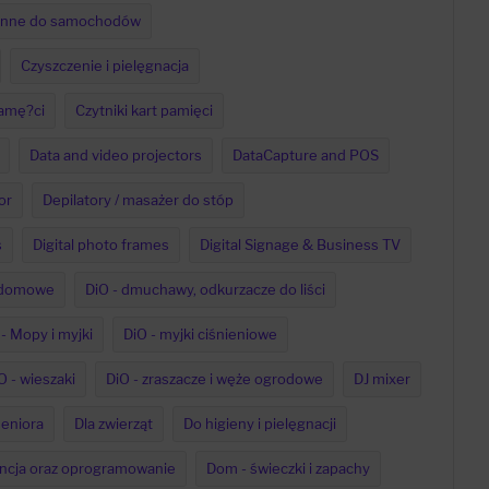
enne do samochodów
Czyszczenie i pielęgnacja
pamę?ci
Czytniki kart pamięci
Data and video projectors
DataCapture and POS
or
Depilatory / masażer do stóp
s
Digital photo frames
Digital Signage & Business TV
a domowe
DiO - dmuchawy, odkurzacze do liści
- Mopy i myjki
DiO - myjki ciśnieniowe
O - wieszaki
DiO - zraszacze i węże ogrodowe
DJ mixer
seniora
Dla zwierząt
Do higieny i pielęgnacji
ncja oraz oprogramowanie
Dom - świeczki i zapachy