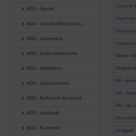
Czesci do 

AGD - Garnki
Części zam

AGD - Golarki, Maszynki do strzyżenia i trymery
Czyszczeni

AGD - Gotowanie
Czytniki k

AGD - Grille elektryczne
Deckel / 

AGD - Inhalatory
Deski do k
DiO - aerat

AGD - Jogurtownice
DiO - Dozo

AGD - Końcówki do szczoteczek
DiO - piły,

AGD - kostkarki
DJ product

AGD - Kuchenki
Do kąpieli