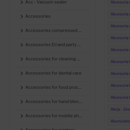

Acc - Vacuum sealer
Akcesoria 
Akcesoria d

Accessories
Akcesoria d

Accessories compressed air tech.
Akcesoria 

Accessories DJ and party equipment
Akcesoria 

Accessories for cleaning devices
Akcesoria

Accessories for dental care
Akcesoria 
Akcesoria

Accessories for food processors
Akcesoria 

Accessories for hand blender
Akcja - Ze

Accessories for mobile phones
Akumulator
Accessories for printers