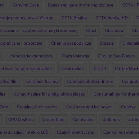
ts
Carrying Case
Cases and bags drone multicopter
CCTV / T
ewizja przemysłowa / Alarmy
CCTV Analog
CCTV Analog HD
C
 sterowanie - system automatyki domowej
Cfast
Chainsaw
Cha
ograficzna - pozostałe
Chemia gospodarcza
Chisels
Chlebaki
e
chłodziarko-zamrażarki
Ciąża i laktacja
Circular Saw Blades
nd care for photo and video
Clock radios
CLOUD
Coffee Mach
ative film
Compact flashes
Compact photo printers
Computer
les
Consumables for digital photo kiosks
Consumables for therma
 Card
Cooking Accessories
Cool bags and ice boxes
Coolery
CPU Desktop
Crepe Tape
Cultivation
Cutleries
cutti
mki do zdjęć / breloki LCD
Czajniki elektryczne
Czerwone światło 