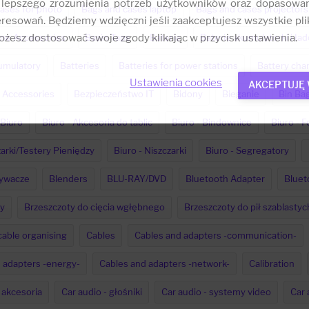
 lepszego zrozumienia potrzeb użytkowników oraz dopasowa
ases for photo
Bags and cases laptop
Bags and cases projectors
resowań. Będziemy wdzięczni jeśli zaakceptujesz wszystkie plik
żesz dostosować swoje zgody klikając w przycisk ustawienia.
ne Accessories
Basin Taps
Baterie
Baterie akumulatorki i ła
umulatory
Batteries
Batteries for power stations
Battery char
Ustawienia cookies
AKCEPTUJĘ
 Accessories
Bezpieczeństwo IT
Bidony
Bieganie
Bin Bag
Biuro
Biuro - Akcesoria do tablic
Biuro - Bindownice
Biuro - F
zarki/Testery Pieniędzy
Biuro - Niszczarki
Biuro - Segregatory
zywacze
Blenders
BLU-RAY/DVD
Bluetooth Adapter
Bluet
y
Brzeszczoty do cięcia wgłębnego
Brzeszczoty do pił szablastyc
cable organising
Cables
Cables and adapters -communication-
 adapters -energy-
Cables and adapters -network-
Calibration
 akcesoria
Car audio - głośniki
Car audio - systemy video
Car 