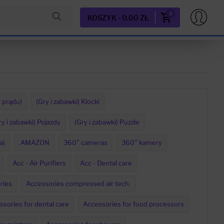
0
KOSZYK - 0.00 ZŁ
z prądu)
(Gry i zabawki) Klocki
ry i zabawki) Pojazdy
(Gry i zabawki) Puzzle
a)
.AMAZON
360° cameras
360° kamery
Acc - Air Purifiers
Acc - Dental care
ries
Accessories compressed air tech.
sories for dental care
Accessories for food processors