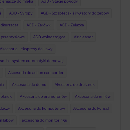
pieniacze do mleka
AGD - Stacje pogody
i
AGD - Syropy
AGD - Szczoteczki i irygatory do zębów
odkurzacza
AGD - Żarówki
AGD - Żelazka
 przemysłowe
AGD wolnostojące
Air cleaner
Akcesoria - ekspresy do kawy
soria - system automatyki domowej
Akcesoria do action camcorder
ia
Akcesoria do domu
Akcesoria do drukarek
golarek
Akcesoria do gramofonów
Akcesoria do grillów
kluczy
Akcesoria do komputerów
Akcesoria do konsol
inilabów
akcesoria do monitoringu