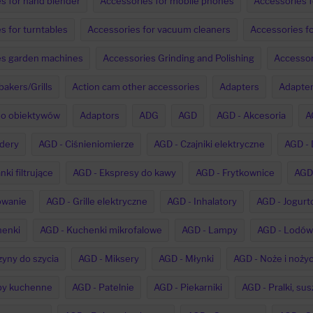
s for hand blender
Accessories for mobile phones
Accessories f
s for turntables
Accessories for vacuum cleaners
Accessories fo
es garden machines
Accessories Grinding and Polishing
Accessor
bakers/Grills
Action cam other accessories
Adapters
Adapter
do obiektywów
Adaptors
ADG
AGD
AGD - Akcesoria
A
dery
AGD - Ciśnieniomierze
AGD - Czajniki elektryczne
AGD - 
ki filtrujące
AGD - Ekspresy do kawy
AGD - Frytkownice
AGD 
owanie
AGD - Grille elektryczne
AGD - Inhalatory
AGD - Jogurt
henki
AGD - Kuchenki mikrofalowe
AGD - Lampy
AGD - Lodów
yny do szycia
AGD - Miksery
AGD - Młynki
AGD - Noże i nożyc
py kuchenne
AGD - Patelnie
AGD - Piekarniki
AGD - Pralki, sus