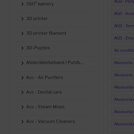
AGD - Płyt

360° kamery
AGD - Susz

3D printer
AGD - Term

3D printer filament
AGD - Zmy

3D-Puzzles
Air conditi

Abdeckklebeband / Putzband
Akcesoria 
Akcesoria 

Acc - Air Purifiers
Akcesoria 

Acc - Dental care
Akcesoria 

Acc - Steam Mops
Akcesoria 

Acc - Vacuum Cleaners
Akcesoria