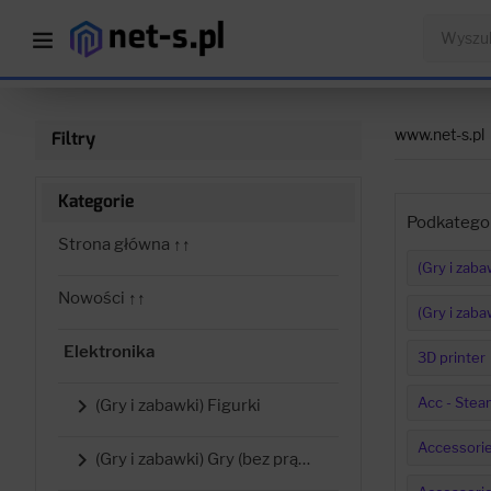
www.net-s.pl
Filtry
Kategorie
Podkategor
Strona główna ↑↑
(Gry i zaba
Nowości ↑↑
(Gry i zaba
Elektronika
3D printer
Acc - Ste

(Gry i zabawki) Figurki
Accessorie

(Gry i zabawki) Gry (bez prądu)