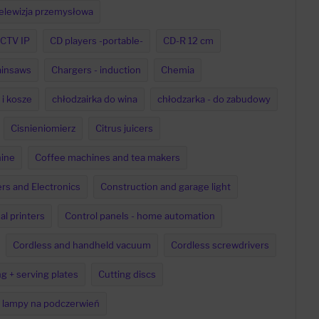
elewizja przemysłowa
CTV IP
CD players -portable-
CD-R 12 cm
insaws
Chargers - induction
Chemia
 i kosze
chłodzairka do wina
chłodzarka - do zabudowy
Cisnieniomierz
Citrus juicers
ine
Coffee machines and tea makers
s and Electronics
Construction and garage light
l printers
Control panels - home automation
Cordless and handheld vacuum
Cordless screwdrivers
ng + serving plates
Cutting discs
i lampy na podczerwień