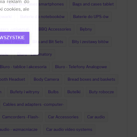
nia reklam do
Bags and cases smartphones
Bags and cases tablet
i cookies, ale
dowarki
Baterie do notebooków
Baterie do UPS-ów
gers -universal-
BBQ Accessories
Bębny
 WSZYSTKIE
s and Filters
Bits and Bit Sets
Bity i zestawy bitów
otele
Biuro - Laminatory
Biuro - tablice i akcesoria
Biuro - Telefony Analogowe
ooth Headset
Body Camera
Bread boxes and baskets
h
Bufety i witryny
Bulbs
Butelki
Buty robocze
Cables and adapters -computer-
Camcorders -Flash-
Car Accessories
Car audio
audio - wzmacniacze
Car audio video systems