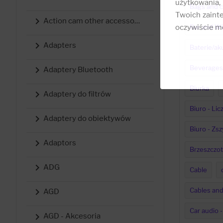
użytkowania,
Bags and c
Twoich zainte

Action cam other accessories
oczywiście mo
Bar and Wi

Adapters
Baterie/ak
Beverages

Adaptery Bluetooth
Biurka

Adaptery do filtrów
Biuro - Lic

Adaptery do obiektywów
Biuro - Zs

Adaptors
Brzeszczot

ADG
Cable
Cables and

AGD
Car audio -

AGD - Akcesoria