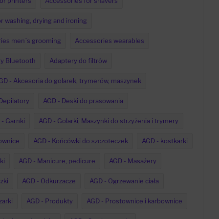
or printers
Accessories for shavers
r washing, drying and ironing
ies men´s grooming
Accessories wearables
y Bluetooth
Adaptery do filtrów
GD - Akcesoria do golarek, trymerów, maszynek
Depilatory
AGD - Deski do prasowania
- Garnki
AGD - Golarki, Maszynki do strzyżenia i trymery
ownice
AGD - Końcówki do szczoteczek
AGD - kostkarki
ki
AGD - Manicure, pedicure
AGD - Masażery
zki
AGD - Odkurzacze
AGD - Ogrzewanie ciała
zarki
AGD - Produkty
AGD - Prostownice i karbownice