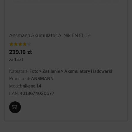
Ansmann Akumulator A-Nik EN EL 14
239.18 zł
za 1 szt
Kategoria:
Foto > Zasilanie > Akumulatory i ładowarki
Producent:
ANSMANN
Model:
nikenel14
EAN:
4013674020577