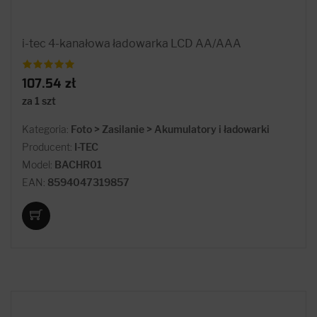
i-tec 4-kanałowa ładowarka LCD AA/AAA
107.54 zł
za 1 szt
Kategoria:
Foto > Zasilanie > Akumulatory i ładowarki
Producent:
I-TEC
Model:
BACHR01
EAN:
8594047319857