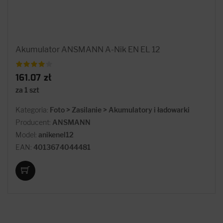
Akumulator ANSMANN A-Nik EN EL 12
161.07 zł
za 1 szt
Kategoria:
Foto > Zasilanie > Akumulatory i ładowarki
Producent:
ANSMANN
Model:
anikenel12
EAN:
4013674044481