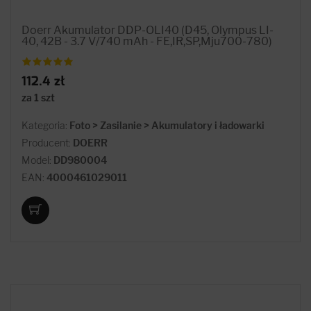
Doerr Akumulator DDP-OLI40 (D45, Olympus LI-
40, 42B - 3.7 V/740 mAh - FE,IR,SP,Mju700-780)
112.4 zł
za 1 szt
Kategoria:
Foto > Zasilanie > Akumulatory i ładowarki
Producent:
DOERR
Model:
DD980004
EAN:
4000461029011