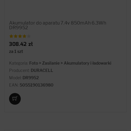
Akumulator do aparatu 7.4v 850mAh 6.3Wh
DR9952
308.42 zł
za 1 szt
Kategoria:
Foto > Zasilanie > Akumulatory i ładowarki
Producent:
DURACELL
Model:
DR9952
EAN:
5055190136980