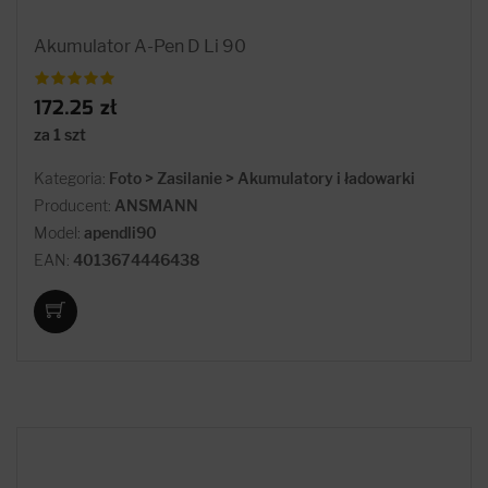
Akumulator A-Pen D Li 90
172.25 zł
za 1 szt
Kategoria:
Foto > Zasilanie > Akumulatory i ładowarki
Producent:
ANSMANN
Model:
apendli90
EAN:
4013674446438