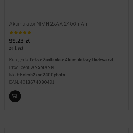
Akumulator NiMH 2xAA 2400mAh
99.23 zł
za 1 szt
Kategoria:
Foto > Zasilanie > Akumulatory i ładowarki
Producent:
ANSMANN
Model:
nimh2xaa2400photo
EAN:
4013674030491