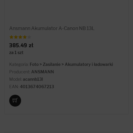
Ansmann Akumulator A-Canon NB 13L
385.49 zł
za 1 szt
Kategoria:
Foto > Zasilanie > Akumulatory i ładowarki
Producent:
ANSMANN
Model:
acannb13l
EAN:
4013674067213