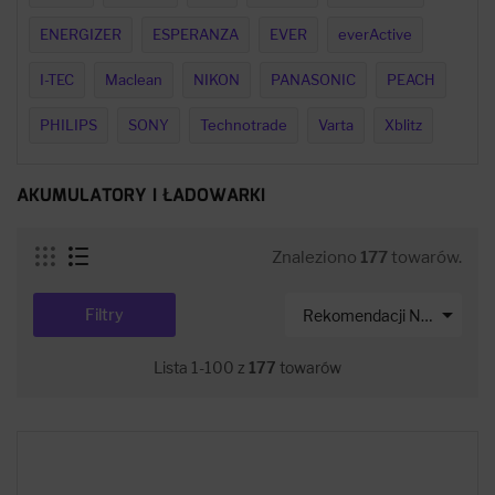
ENERGIZER
ESPERANZA
EVER
everActive
I-TEC
Maclean
NIKON
PANASONIC
PEACH
PHILIPS
SONY
Technotrade
Varta
Xblitz
AKUMULATORY I ŁADOWARKI
Znaleziono
177
towarów.

Filtry
Rekomendacji Net-s
Lista 1-100 z
177
towarów