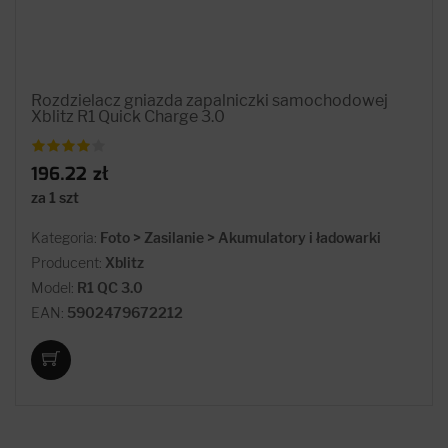
Rozdzielacz gniazda zapalniczki samochodowej
Xblitz R1 Quick Charge 3.0
196.22 zł
za 1 szt
Kategoria:
Foto > Zasilanie > Akumulatory i ładowarki
Producent:
Xblitz
Model:
R1 QC 3.0
EAN:
5902479672212