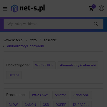
0
www.net-s.pl
foto
zasilanie
akumulatory i ładowarki
Podkategorie:
WSZYSTKIE
Akumulatory i ładowarki
Baterie
Producenci:
WSZYSCY
Amazon
ANSMANN
BLOW
CANON
CSB
DOERR
DURACELL