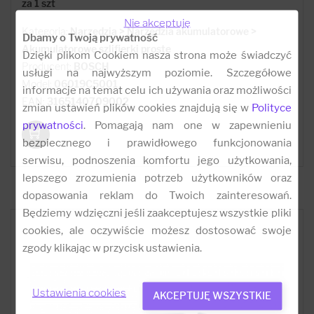
za 1 szt
Nie akceptuję
Kategoria:
Narzędzia > Narzędzia akumulatorowe >
Dbamy o Twoją prywatność
Akumulatorowe szlifierki proste
Dzięki plikom Cookiem nasza strona może świadczyć
Producent:
BOSCH
usługi na najwyższym poziomie. Szczegółowe
Model:
06019C5001
informacje na temat celu ich używania oraz możliwości
EAN:
3165140709002
zmian ustawień plików cookies znajdują się w
Polityce
prywatności
. Pomagają nam one w zapewnieniu
bezpiecznego i prawidłowego funkcjonowania
serwisu, podnoszenia komfortu jego użytkowania,
lepszego zrozumienia potrzeb użytkowników oraz
dopasowania reklam do Twoich zainteresowań.
Będziemy wdzięczni jeśli zaakceptujesz wszystkie pliki
cookies, ale oczywiście możesz dostosować swoje
zgody klikając w przycisk ustawienia.
Ustawienia cookies
AKCEPTUJĘ WSZYSTKIE