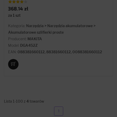
368.14 zł
za 1 szt
Kategoria:
Narzędzia > Narzędzia akumulatorowe >
Akumulatorowe szlifierki proste
Producent:
MAKITA
Model:
DGA452Z
EAN:
088381660112, 88381660112, 0088381660112
Lista 1-100 z
4
towarów
1