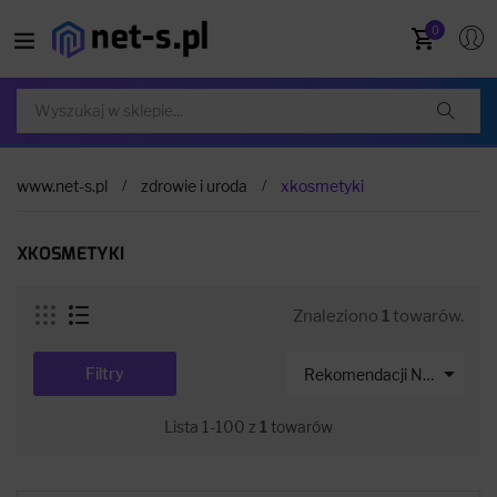
0
www.net-s.pl
zdrowie i uroda
xkosmetyki
XKOSMETYKI
Znaleziono
1
towarów.

Filtry
Rekomendacji Net-s
Lista 1-100 z
1
towarów