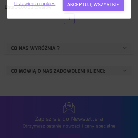
Ustawienia cookies
AKCEPTUJĘ WSZYSTKIE
Lista 1-100 z
1
towarów
1
CO NAS WYRÓŻNIA ?
CO MÓWIĄ O NAS ZADOWOLENI KLIENCI:
Zapisz się do Newslettera
Otrzymasz ostanie nowości i ceny specjalne