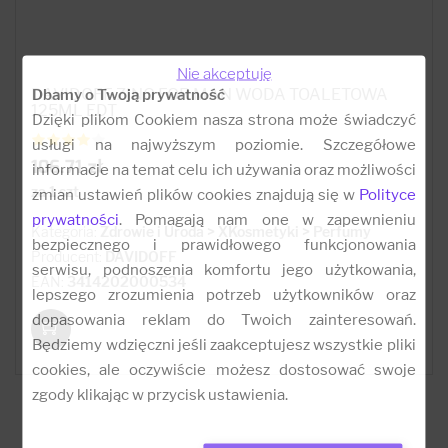
Nie akceptuję
DAVIDOFF ZINO FOR MAN WODA TOALETOWA
Dbamy o Twoją prywatność
125ML EDT
Dzięki plikom Cookiem nasza strona może świadczyć
usługi na najwyższym poziomie. Szczegółowe
106.71 zł
informacje na temat celu ich używania oraz możliwości
za 1 szt
zmian ustawień plików cookies znajdują się w
Polityce
prywatności
. Pomagają nam one w zapewnieniu
Kategoria:
Zdrowie i Uroda > XKosmetyki > Perfumy
bezpiecznego i prawidłowego funkcjonowania
Producent:
DAVIDOFF
serwisu, podnoszenia komfortu jego użytkowania,
EAN:
3414202000534
lepszego zrozumienia potrzeb użytkowników oraz
dopasowania reklam do Twoich zainteresowań.
Będziemy wdzięczni jeśli zaakceptujesz wszystkie pliki
cookies, ale oczywiście możesz dostosować swoje
zgody klikając w przycisk ustawienia.