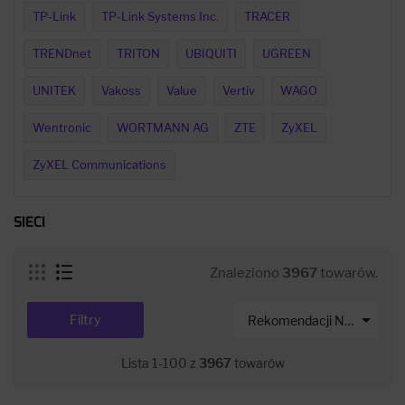
TP-Link
TP-Link Systems Inc.
TRACER
TRENDnet
TRITON
UBIQUITI
UGREEN
UNITEK
Vakoss
Value
Vertiv
WAGO
Wentronic
WORTMANN AG
ZTE
ZyXEL
ZyXEL Communications
SIECI
Znaleziono
3967
towarów.

Filtry
Rekomendacji Net-s
Lista 1-100 z
3967
towarów