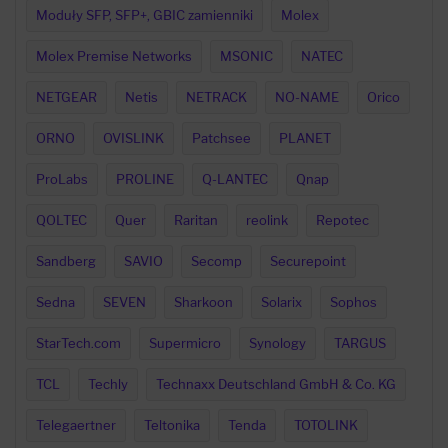
Moduły SFP, SFP+, GBIC zamienniki
Molex
Molex Premise Networks
MSONIC
NATEC
NETGEAR
Netis
NETRACK
NO-NAME
Orico
ORNO
OVISLINK
Patchsee
PLANET
ProLabs
PROLINE
Q-LANTEC
Qnap
QOLTEC
Quer
Raritan
reolink
Repotec
Sandberg
SAVIO
Secomp
Securepoint
Sedna
SEVEN
Sharkoon
Solarix
Sophos
StarTech.com
Supermicro
Synology
TARGUS
TCL
Techly
Technaxx Deutschland GmbH & Co. KG
Telegaertner
Teltonika
Tenda
TOTOLINK