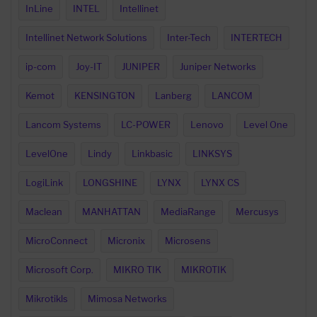
InLine
INTEL
Intellinet
Intellinet Network Solutions
Inter-Tech
INTERTECH
ip-com
Joy-IT
JUNIPER
Juniper Networks
Kemot
KENSINGTON
Lanberg
LANCOM
Lancom Systems
LC-POWER
Lenovo
Level One
LevelOne
Lindy
Linkbasic
LINKSYS
LogiLink
LONGSHINE
LYNX
LYNX CS
Maclean
MANHATTAN
MediaRange
Mercusys
MicroConnect
Micronix
Microsens
Microsoft Corp.
MIKRO TIK
MIKROTIK
Mikrotikls
Mimosa Networks