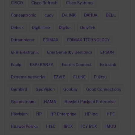
CISCO
Cisco Refresh
Cisco Systems
Conceptronic
cudy
D-LINK
DAHUA
DELL
Delock
Digitalbox
Digitus
DrayTek
Drittanbieter
EDIMAX
EDIMAX TECHNOLOGY
EFB-Elektronik
EnerGenie (by Gembird)
EPSON
Equip
ESPERANZA
Exertis Connect
Extralink
Extreme networks
EZVIZ
FLUKE
Fujitsu
Gembird
GeoVision
Goobay
Good Connections
Grandstream
HAMA
Hewlett Packard Enterprise
Hikvision
HP
HP Enterprise
HP Inc.
HPE
Huawei Polska
I-TEC
iBOX
ICY BOX
IMOU