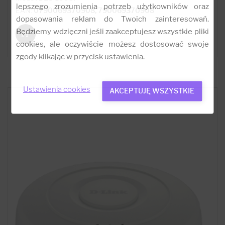
lepszego zrozumienia potrzeb użytkowników oraz
EAN:
0790069370908, 790069370908
dopasowania reklam do Twoich zainteresowań.
Będziemy wdzięczni jeśli zaakceptujesz wszystkie pliki
cookies, ale oczywiście możesz dostosować swoje
zgody klikając w przycisk ustawienia.
Ustawienia cookies
AKCEPTUJĘ WSZYSTKIE