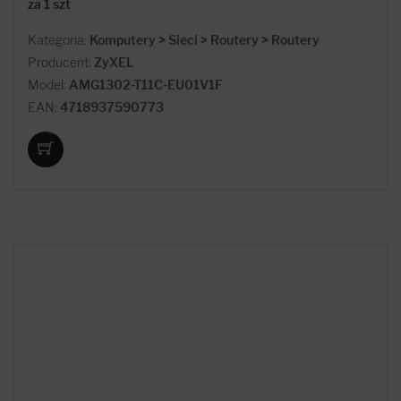
za 1 szt
Kategoria:
Komputery > Sieci > Routery > Routery
Producent:
ZyXEL
Model:
AMG1302-T11C-EU01V1F
EAN:
4718937590773