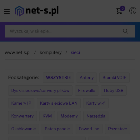
0
www.net-s.pl
komputery
sieci
Podkategorie:
WSZYSTKIE
Anteny
Bramki VOIP
Dyski sieciowe/serwery plików
Firewalle
Huby USB
Kamery IP
Karty sieciowe LAN
Karty wi-fi
Konwertery
KVM
Modemy
Narzędzia
Okablowanie
Patch panele
PowerLine
Pozostałe