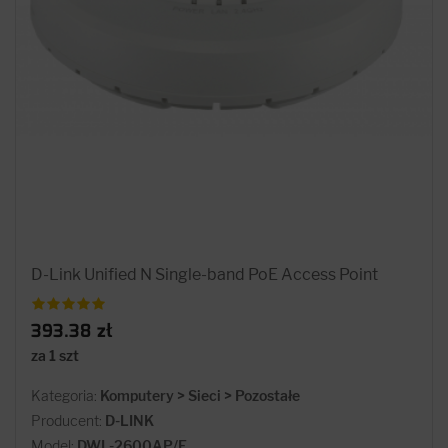
D-Link Unified N Single-band PoE Access Point
393.38 zł
za 1 szt
Kategoria:
Komputery > Sieci > Pozostałe
Producent:
D-LINK
Model:
DWL-2600AP/E