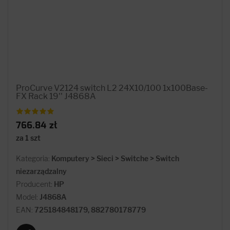
ProCurve V2124 switch L2 24X10/100 1x100Base-
FX Rack 19'' J4868A
766.84 zł
za 1 szt
Kategoria:
Komputery > Sieci > Switche > Switch
niezarządzalny
Producent:
HP
Model:
J4868A
EAN:
725184848179, 882780178779