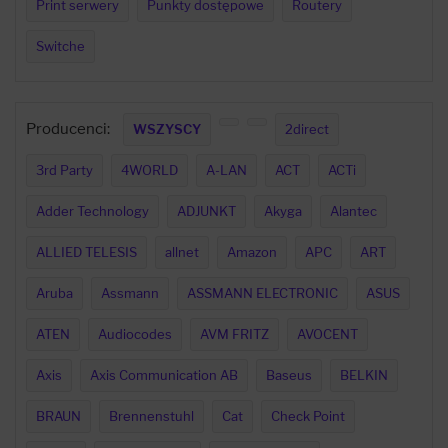
Print serwery
Punkty dostępowe
Routery
Switche
Producenci:
WSZYSCY
2direct
3rd Party
4WORLD
A-LAN
ACT
ACTi
Adder Technology
ADJUNKT
Akyga
Alantec
ALLIED TELESIS
allnet
Amazon
APC
ART
Aruba
Assmann
ASSMANN ELECTRONIC
ASUS
ATEN
Audiocodes
AVM FRITZ
AVOCENT
Axis
Axis Communication AB
Baseus
BELKIN
BRAUN
Brennenstuhl
Cat
Check Point