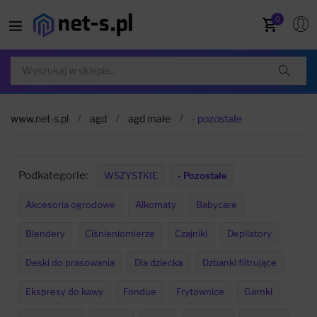
0
www.net-s.pl
agd
agd małe
- pozostałe
Podkategorie:
WSZYSTKIE
- Pozostałe
Akcesoria ogrodowe
Alkomaty
Babycare
Blendery
Ciśnieniomierze
Czajniki
Depilatory
Deski do prasowania
Dla dziecka
Dzbanki filtrujące
Ekspresy do kawy
Fondue
Frytownice
Garnki