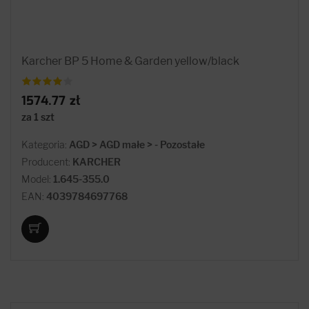
Karcher BP 5 Home & Garden yellow/black
1574.77 zł
za 1 szt
Kategoria:
AGD > AGD małe > - Pozostałe
Producent:
KARCHER
Model:
1.645-355.0
EAN:
4039784697768