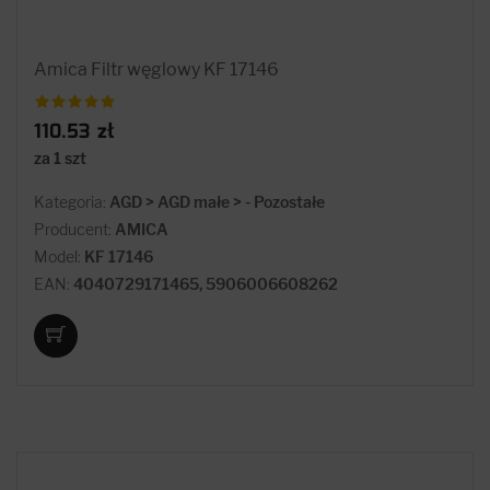
Amica Filtr węglowy KF 17146
110.53 zł
za 1 szt
Kategoria:
AGD > AGD małe > - Pozostałe
Producent:
AMICA
Model:
KF 17146
EAN:
4040729171465, 5906006608262