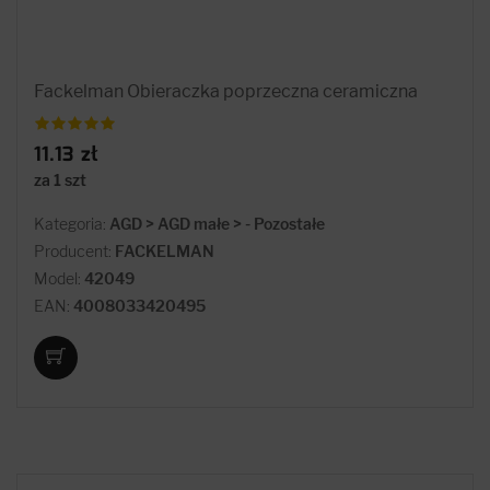
Fackelman Obieraczka poprzeczna ceramiczna
11.13 zł
za 1 szt
Kategoria:
AGD > AGD małe > - Pozostałe
Producent:
FACKELMAN
Model:
42049
EAN:
4008033420495