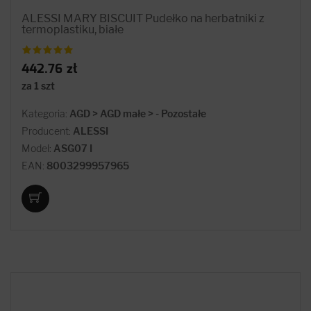
ALESSI MARY BISCUIT Pudełko na herbatniki z
termoplastiku, białe
442.76 zł
za 1 szt
Kategoria:
AGD > AGD małe > - Pozostałe
Producent:
ALESSI
Model:
ASG07 I
EAN:
8003299957965