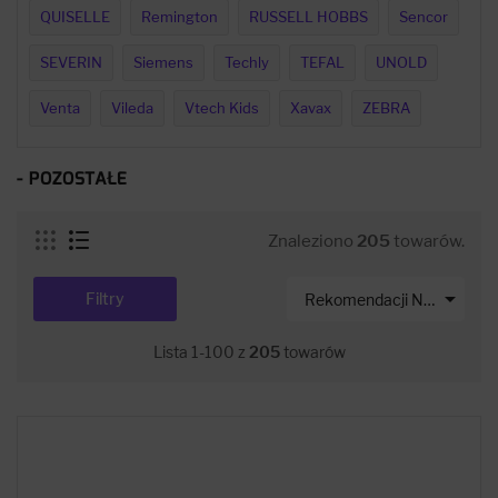
QUISELLE
Remington
RUSSELL HOBBS
Sencor
SEVERIN
Siemens
Techly
TEFAL
UNOLD
Venta
Vileda
Vtech Kids
Xavax
ZEBRA
- POZOSTAŁE
Znaleziono
205
towarów.

Filtry
Rekomendacji Net-s
Lista 1-100 z
205
towarów