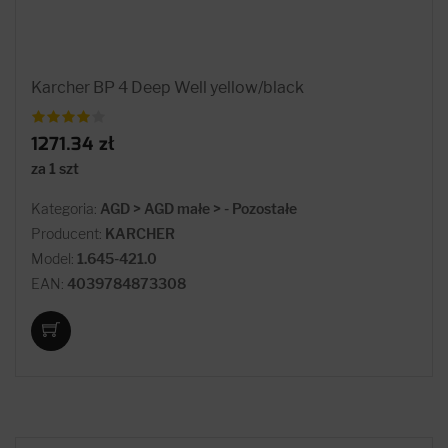
Karcher BP 4 Deep Well yellow/black
1271.34 zł
za 1 szt
Kategoria:
AGD > AGD małe > - Pozostałe
Producent:
KARCHER
Model:
1.645-421.0
EAN:
4039784873308