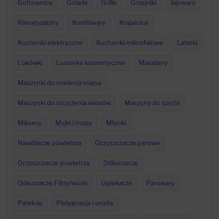
Gofrownice
Golarki
Grille
Grzejniki
Jajowary
Klimatyzatory
Kombiwary
Krajalnice
Kuchenki elektryczne
Kuchenki mikrofalowe
Latarki
Lokówki
Lusterka kosmetyczne
Masażery
Maszynki do mielenia mięsa
Maszynki do strzyżenia włosów
Maszyny do szycia
Miksery
Myjki i mopy
Młynki
Nawilżacze powietrza
Oczyszczacze parowe
Oczyszczacze powietrza
Odkurzacze
Odkurzacze Filtry/worki
Opiekacze
Parowary
Patelnie
Pielęgnacja i uroda