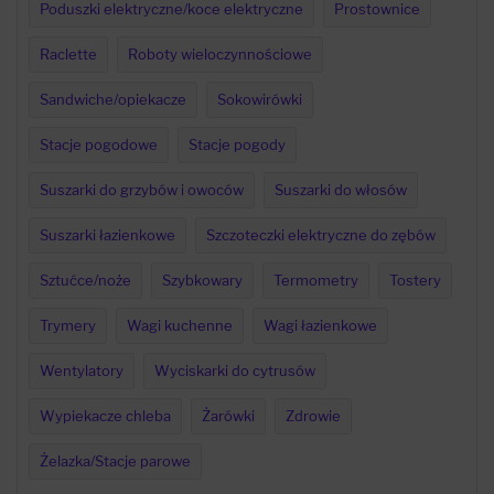
Poduszki elektryczne/koce elektryczne
Prostownice
Raclette
Roboty wieloczynnościowe
Sandwiche/opiekacze
Sokowirówki
Stacje pogodowe
Stacje pogody
Suszarki do grzybów i owoców
Suszarki do włosów
Suszarki łazienkowe
Szczoteczki elektryczne do zębów
Sztućce/noże
Szybkowary
Termometry
Tostery
Trymery
Wagi kuchenne
Wagi łazienkowe
Wentylatory
Wyciskarki do cytrusów
Wypiekacze chleba
Żarówki
Zdrowie
Żelazka/Stacje parowe