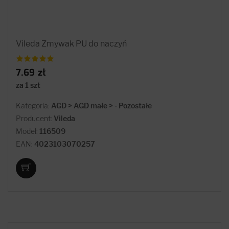
Vileda Zmywak PU do naczyń
7.69 zł
za 1 szt
Kategoria:
AGD > AGD małe > - Pozostałe
Producent:
Vileda
Model:
116509
EAN:
4023103070257