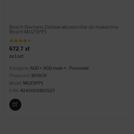
Bosch Siemens Zestaw akcesoriów do makaronu
Bosch MUZ5PP1
672.7 zł
za 1 szt
Kategoria:
AGD > AGD małe > - Pozostałe
Producent:
BOSCH
Model:
MUZ5PP1
EAN:
4242002815527