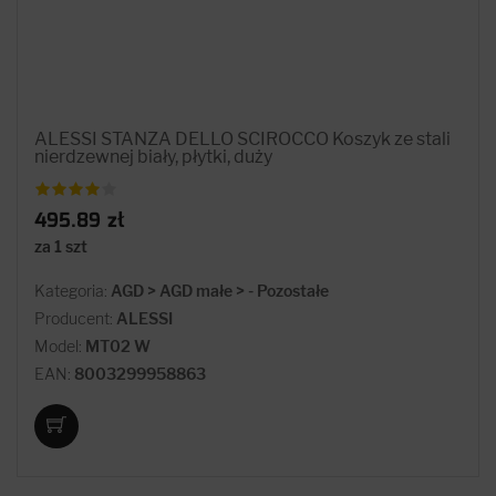
ALESSI STANZA DELLO SCIROCCO Koszyk ze stali
nierdzewnej biały, płytki, duży
495.89 zł
za 1 szt
Kategoria:
AGD > AGD małe > - Pozostałe
Producent:
ALESSI
Model:
MT02 W
EAN:
8003299958863