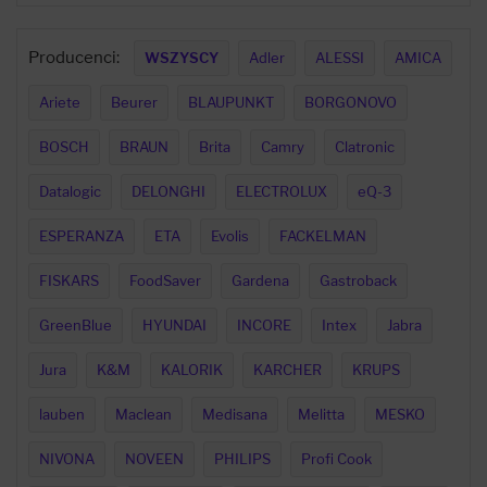
Producenci:
WSZYSCY
Adler
ALESSI
AMICA
Ariete
Beurer
BLAUPUNKT
BORGONOVO
BOSCH
BRAUN
Brita
Camry
Clatronic
Datalogic
DELONGHI
ELECTROLUX
eQ-3
ESPERANZA
ETA
Evolis
FACKELMAN
FISKARS
FoodSaver
Gardena
Gastroback
GreenBlue
HYUNDAI
INCORE
Intex
Jabra
Jura
K&M
KALORIK
KARCHER
KRUPS
lauben
Maclean
Medisana
Melitta
MESKO
NIVONA
NOVEEN
PHILIPS
Profi Cook