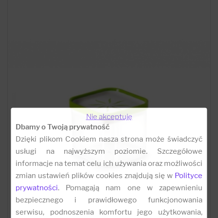
Nie akceptuję
Dbamy o Twoją prywatność
Dzięki plikom Cookiem nasza strona może świadczyć
usługi na najwyższym poziomie. Szczegółowe
informacje na temat celu ich używania oraz możliwości
zmian ustawień plików cookies znajdują się w
Polityce
prywatności
. Pomagają nam one w zapewnieniu
bezpiecznego i prawidłowego funkcjonowania
serwisu, podnoszenia komfortu jego użytkowania,