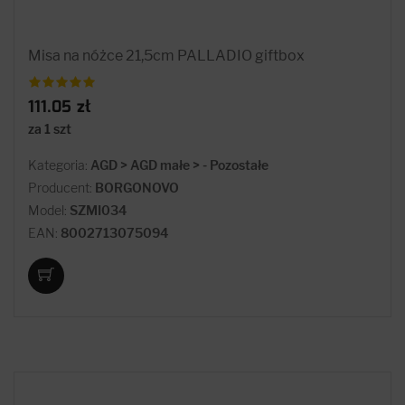
Misa na nóżce 21,5cm PALLADIO giftbox
111.05 zł
za 1 szt
Kategoria:
AGD > AGD małe > - Pozostałe
Producent:
BORGONOVO
Model:
SZMI034
EAN:
8002713075094