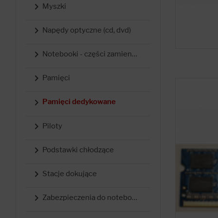

Myszki

Napędy optyczne (cd, dvd)

Notebooki - części zamienne

Pamięci

Pamięci dedykowane

Piloty

Podstawki chłodzące

Stacje dokujące

Zabezpieczenia do notebooków