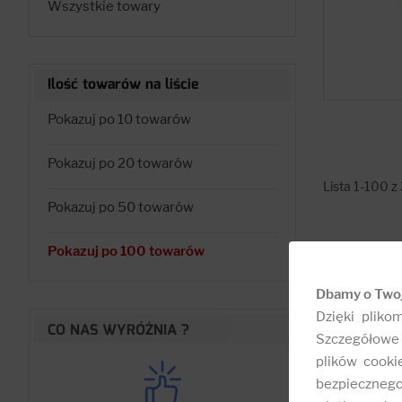
Wszystkie towary
Ilość towarów na liście
Pokazuj po 10 towarów
Pokazuj po 20 towarów
Lista 1-100 z
Pokazuj po 50 towarów
Pokazuj po 100 towarów
Dbamy o Two
Dzięki pliko
CO NAS WYRÓŻNIA ?
Szczegółowe 
plików cooki
bezpieczneg