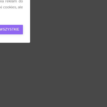
nia reklam do
i cookies, ale
 WSZYSTKIE