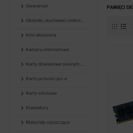

Gwarancje
PAMIĘCI D

Głośniki, słuchawki i mikrofony

Inne akcesoria

Kamery internetowe

Karty dźwiękowe zewnętrzne

Karty pcmcia i pci-e

Karty sieciowe

Klawiatury

Materiały czyszczące