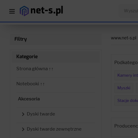
www.net-s.pl
Filtry
Kategorie
Podkategor
Strona główna ↑↑
Kamery in
Notebooki ↑↑
Myszki
Akcesoria
Stacje dok

Dyski twarde
Producenci

Dyski twarde zewnętrzne