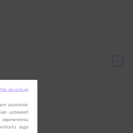
1
Nie akceptuję
ym poziomie.
ian ustawień
 zapewnieniu
omfortu jego