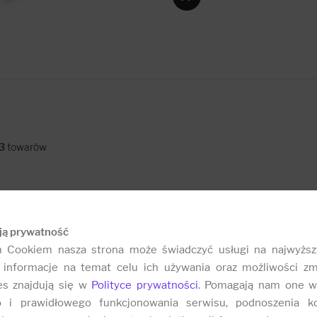
3
towarów
ją prywatność
m Cookiem nasza strona może świadczyć usługi na najwyższ
informacje na temat celu ich używania oraz możliwości zm
es znajdują się w
Polityce prywatności
. Pomagają nam one w
o i prawidłowego funkcjonowania serwisu, podnoszenia k