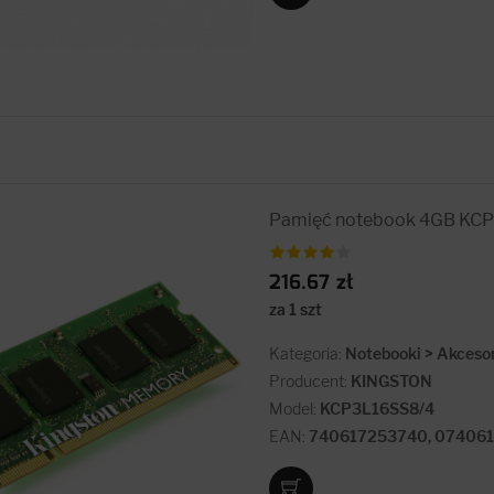
Pamięć notebook 4GB KC
216.67 zł
za 1 szt
Kategoria:
Notebooki > Akceso
Producent:
KINGSTON
Model:
KCP3L16SS8/4
EAN:
740617253740, 07406