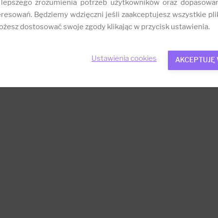
 lepszego zrozumienia potrzeb użytkowników oraz dopasowa
resowań. Będziemy wdzięczni jeśli zaakceptujesz wszystkie plik
żesz dostosować swoje zgody klikając w przycisk ustawienia.
Ustawienia cookies
AKCEPTUJĘ