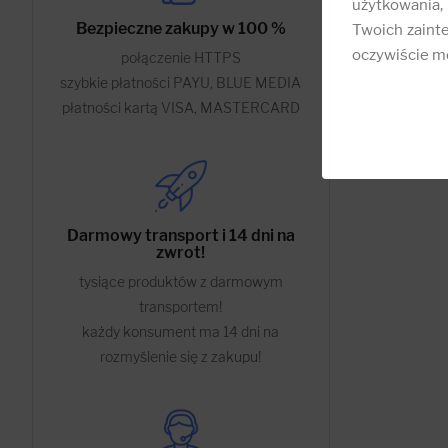
użytkowania,
Bezpieczne zakupy w 100 %
Twoich zainte
oczywiście mo
połączenie HTTPS
szybkie płatności PAYU, BLUE MEDIA
płatności kartą VISA, MASTERCARD
Darmowy transport i 14 dni na
zwrot!
tysiące produktów z darmowym
transportem!
każdy konsument ma 14 dni na
rozmyślenie się z zakupu!