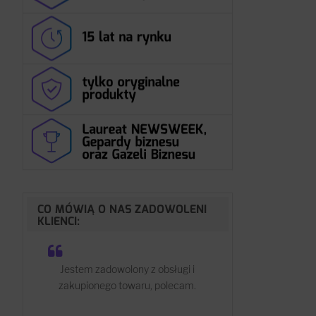
CO MÓWIĄ O NAS ZADOWOLENI
KLIENCI:
Jestem zadowolony z obsługi i
zakupionego towaru, polecam.