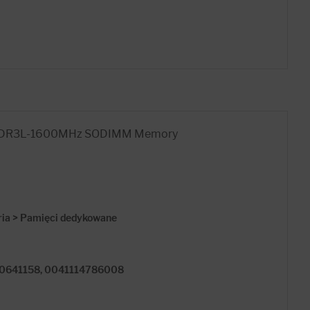
DDR3L-1600MHz SODIMM Memory
ria > Pamięci dedykowane
0641158, 0041114786008