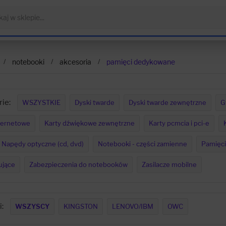
notebooki
akcesoria
pamięci dedykowane
ie:
WSZYSTKIE
Dyski twarde
Dyski twarde zewnętrzne
G
ternetowe
Karty dźwiękowe zewnętrzne
Karty pcmcia i pci-e
Napędy optyczne (cd, dvd)
Notebooki - części zamienne
Pamięci
ujące
Zabezpieczenia do notebooków
Zasilacze mobilne
:
WSZYSCY
KINGSTON
LENOVO/IBM
OWC