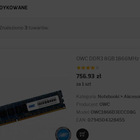
EDYKOWANE
Znaleziono
3
towarów.
OWC DDR3 8GB 1866MHz C
756.93 zł
za 1 szt
Kategoria:
Notebooki > Akceso
Producent:
OWC
Model:
OWC1866D3ECC08G
EAN:
0794504328455