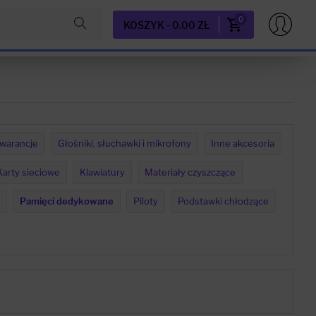
0
KOSZYK - 0.00 ZŁ
warancje
Głośniki, słuchawki i mikrofony
Inne akcesoria
Karty sieciowe
Klawiatury
Materiały czyszczące
Pamięci dedykowane
Piloty
Podstawki chłodzące