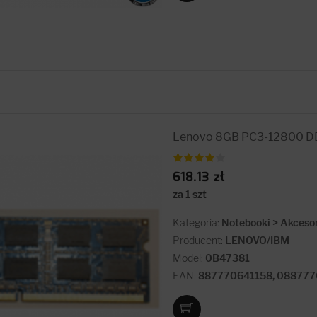
Lenovo 8GB PC3-12800 
618.13 zł
za 1 szt
Kategoria:
Notebooki > Akceso
Producent:
LENOVO/IBM
Model:
0B47381
EAN:
887770641158, 088777