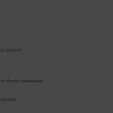
P3L16SS8/4
ria > Pamięci dedykowane
17253740