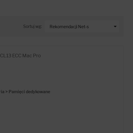

Sortuj wg:
Rekomendacji Net-s
L13 ECC Mac Pro
ria > Pamięci dedykowane