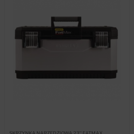
SKRZYNKA NARZĘDZIOWA 23'' FATMAX