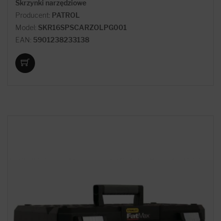
Skrzynki narzędziowe
Producent:
PATROL
Model:
SKR16SPSCARZOLPG001
EAN:
5901238233138