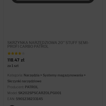
SKRZYNKA NARZĘDZIOWA 20'' STUFF SEMI-
PROFI CARBO PATROL
118.47 zł
za 1 szt
Kategoria:
Narzędzia > Systemy magazynowania >
Skrzynki narzędziowe
Producent:
PATROL
Model:
SK202SPSCARZOLPG001
EAN:
5901238233145