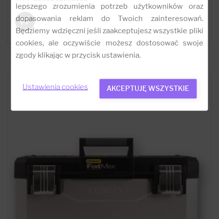
lepszego zrozumienia potrzeb użytkowników oraz
dopasowania reklam do Twoich zainteresowań.
Będziemy wdzięczni jeśli zaakceptujesz wszystkie pliki
cookies, ale oczywiście możesz dostosować swoje
zgody klikając w przycisk ustawienia.
Ustawienia cookies
AKCEPTUJĘ WSZYSTKIE