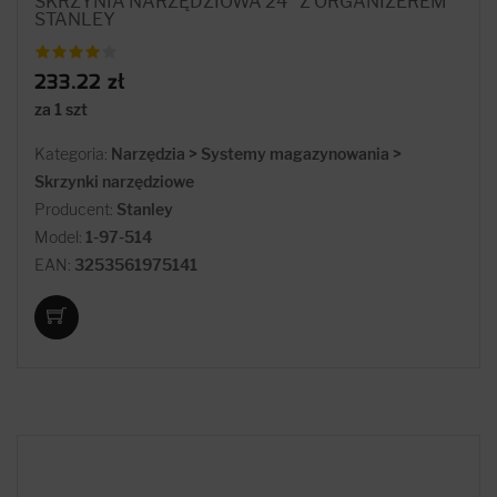
SKRZYNIA NARZĘDZIOWA 24'' Z ORGANIZEREM
STANLEY
233.22 zł
za 1 szt
Kategoria:
Narzędzia > Systemy magazynowania >
Skrzynki narzędziowe
Producent:
Stanley
Model:
1-97-514
EAN:
3253561975141