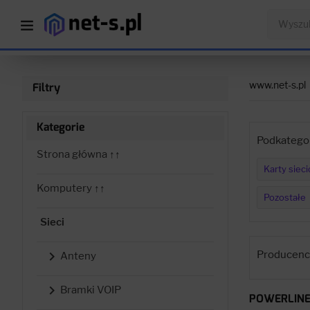
www.net-s.pl
Filtry
Kategorie
Podkategor
Strona główna ↑↑
Karty siec
Komputery ↑↑
Pozostałe
Sieci
Producenci

Anteny

Bramki VOIP
POWERLIN