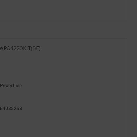
k WPA4220KIT(DE)
> PowerLine
364032258