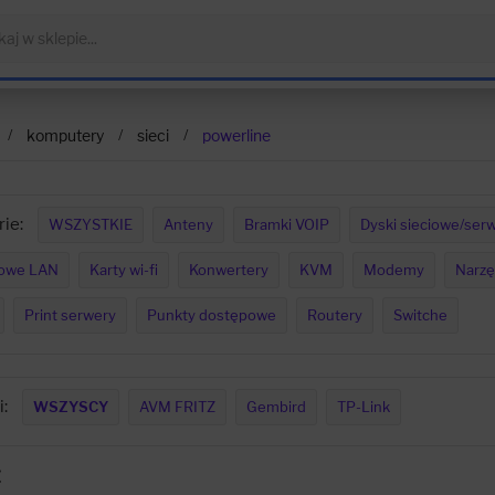
komputery
sieci
powerline
ie:
WSZYSTKIE
Anteny
Bramki VOIP
Dyski sieciowe/serw
iowe LAN
Karty wi-fi
Konwertery
KVM
Modemy
Narzę
Print serwery
Punkty dostępowe
Routery
Switche
:
WSZYSCY
AVM FRITZ
Gembird
TP-Link
E