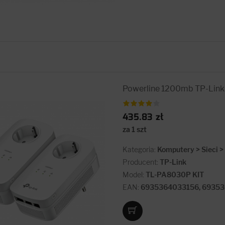
Powerline 1200mb TP-Link 
435.83 zł
za 1 szt
Kategoria:
Komputery > Sieci 
Producent:
TP-Link
Model:
TL-PA8030P KIT
EAN:
6935364033156, 6935