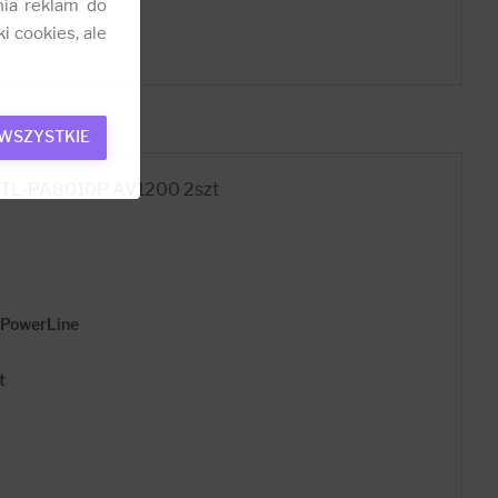
nia reklam do
i cookies, ale
 WSZYSTKIE
k TL-PA8010P AV1200 2szt
> PowerLine
t