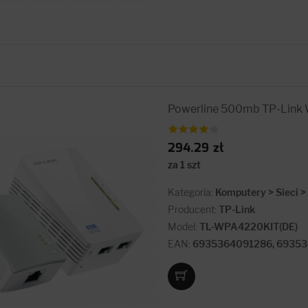
Powerline 500mb TP-Lin
294.29 zł
za 1 szt
Kategoria:
Komputery > Sieci 
Producent:
TP-Link
Model:
TL-WPA4220KIT(DE)
EAN:
6935364091286, 6935