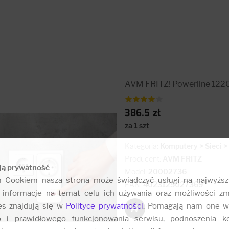
AVM FRITZ! Powerline 1220
386.5 zł
za 1 szt
Kategoria:
Komputery > Sieci 
Producent:
AVM FRITZ
ją prywatność
Model:
20002736
m Cookiem nasza strona może świadczyć usługi na najwyższ
EAN:
4023125027369
informacje na temat celu ich używania oraz możliwości zm
es znajdują się w
Polityce prywatności
. Pomagają nam one w
o i prawidłowego funkcjonowania serwisu, podnoszenia k