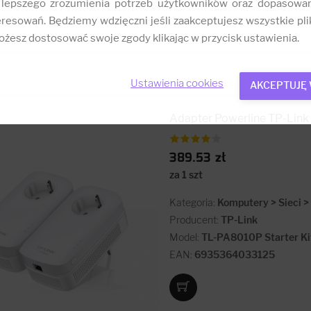
 lepszego zrozumienia potrzeb użytkowników oraz dopasowa
resowań. Będziemy wdzięczni jeśli zaakceptujesz wszystkie plik
żesz dostosować swoje zgody klikając w przycisk ustawienia.
Ustawienia cookies
AKCEPTUJĘ
Adapter Powerline TP-Lin
389.53 zł
za 1 szt
Kategoria:
Komputery > Sieci 
Producent:
TP-Link
Model:
TL-PA8010P Starter Ki
EAN:
6935364033125