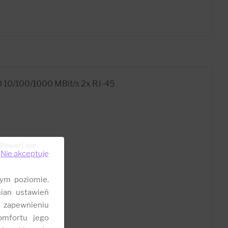
 10/100/1000 MBit/s 2x RJ-45
> PowerLine
Nie akceptuję
ym poziomie.
ian ustawień
 zapewnieniu
omfortu jego