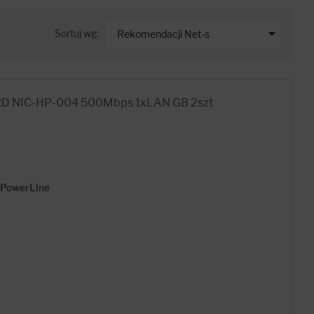

Sortuj wg:
Rekomendacji Net-s
RD NIC-HP-004 500Mbps 1xLAN GB 2szt
> PowerLine