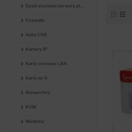

Dyski sieciowe/serwery plików

Firewalle

Huby USB

Kamery IP

Karty sieciowe LAN

Karty wi-fi

Konwertery

KVM

Modemy