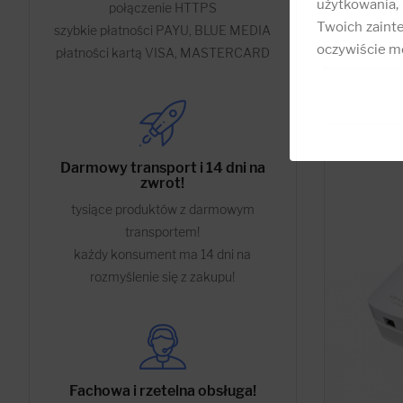
użytkowania,
połączenie HTTPS
Twoich zainte
szybkie płatności PAYU, BLUE MEDIA
oczywiście mo
płatności kartą VISA, MASTERCARD
Darmowy transport i 14 dni na
zwrot!
tysiące produktów z darmowym
transportem!
każdy konsument ma 14 dni na
rozmyślenie się z zakupu!
Fachowa i rzetelna obsługa!