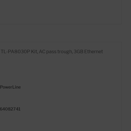
TL-PA8030P Kit, AC pass trough, 3GB Ethernet
> PowerLine
364082741