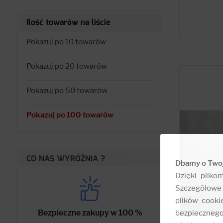
Ilość towarów na liście
Pokazuj po 10 towarów
Pokazuj po 20 towarów
Pokazuj po 50 towarów
Pokazuj po 100 towarów
CO NAS WYRÓŻNIA ?
Dbamy o Two
Dzięki pliko
Szczegółowe 
plików cooki
Bezpieczne zakupy w 100 %
bezpieczneg