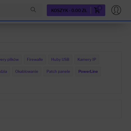
0
KOSZYK - 0.00 ZŁ
ery plików
Firewalle
Huby USB
Kamery IP
dzia
Okablowanie
Patch panele
PowerLine