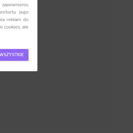
 zapewnieniu
omfortu jego
nia reklam do
i cookies, ale
 WSZYSTKIE