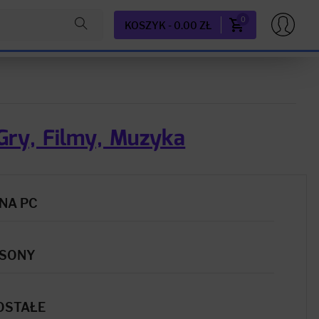
0
KOSZYK - 0.00 ZŁ
Gry, Filmy, Muzyka
NA PC
 SONY
OSTAŁE