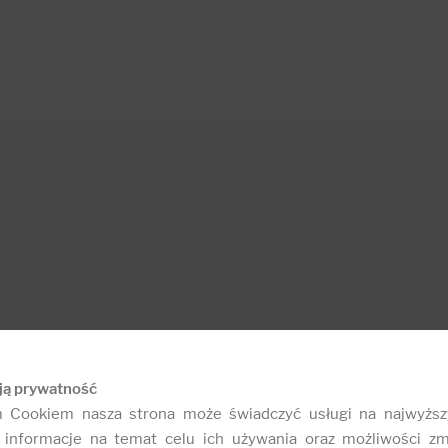
ją prywatność
m Cookiem nasza strona może świadczyć usługi na najwyższ
informacje na temat celu ich używania oraz możliwości zm