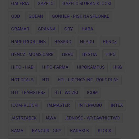
GALERIA
GAZELO
GAZELO SLUBAN KLOCKI
GDD
GODAN
GONHER - PIST. NA SPŁONKĘ
GRAMAR
GRANNA
GRY
HABA
HARPERCOLLINS
HASBRO
HEADU
HENCZ
HENCZ - MOMS CARE
HERO
HESTIA
HIPO
HIPO - HAB
HIPO-FARMA
HIPOKAMPUS
HKG
HOT DEALS
HTI
HTI - LICENCYJNE - ROLE PLAY
HTI - TEAMSTERZ
HTI - WOZKI
ICOM
ICOM-KLOCKI
IM.MASTER
INTERKOBO
INTEX
JASTRZĄBEK
JAWA
JEDNOŚĆ - WYDAWNICTWO
KAMA
KANGUR - GRY
KARASEK
KLOCKI