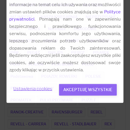
informacje na temat celu ich używania oraz możliwości
MUDUKO GRY - FABRYKA KRAKOW
MULTIGRA
zmian ustawień plików cookies znajdują się w
Polityce
MZ-IMPORT
NASZA KSIĘGARNIA
NIEPRZYPISANE
prywatności
. Pomagają nam one w zapewnieniu
bezpiecznego i prawidłowego funkcjonowania
NINA
NINES
Norimpex
OGRODOWE
serwisu, podnoszenia komfortu jego użytkowania,
lepszego zrozumienia potrzeb użytkowników oraz
OMEGA TOYS
ORBICO
PANINI
PARTYDECO
dopasowania reklam do Twoich zainteresowań.
PAW
PEGAZ
PHILIPS
PIEROT
PISAREK
Będziemy wdzięczni jeśli zaakceptujesz wszystkie pliki
cookies, ale oczywiście możesz dostosować swoje
PIŁKI
PLATON
PLAYMOBIL
PLUSZ
zgody klikając w przycisk ustawienia.
Podstawowa
POJAZDY, ROWERKI
POLESIE
POZOSTAŁE ARTYKUŁY
PRESTIGE
PRO-EXIMP
Ustawienia cookies
AKCEPTUJĘ WSZYSTKIE
PROMATEK
PULIO PECOWARE
PUZZLE
RANOK-CREATIVE
RAVENSBURGER
REBEL
REVELL - CARRERA
REVELL - STADLBAUER
REX