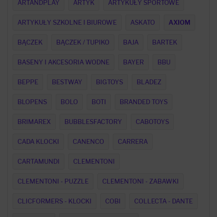
ARTANDPLAY
ARTYK
ARTYKUŁY SPORTOWE
ARTYKUŁY SZKOLNE I BIUROWE
ASKATO
AXIOM
BĄCZEK
BĄCZEK / TUPIKO
BAJA
BARTEK
BASENY I AKCESORIA WODNE
BAYER
BBU
BEPPE
BESTWAY
BIGTOYS
BLADEZ
BLOPENS
BOLO
BOTI
BRANDED TOYS
BRIMAREX
BUBBLESFACTORY
CABOTOYS
CADA KLOCKI
CANENCO
CARRERA
CARTAMUNDI
CLEMENTONI
CLEMENTONI - PUZZLE
CLEMENTONI - ZABAWKI
CLICFORMERS - KLOCKI
COBI
COLLECTA - DANTE