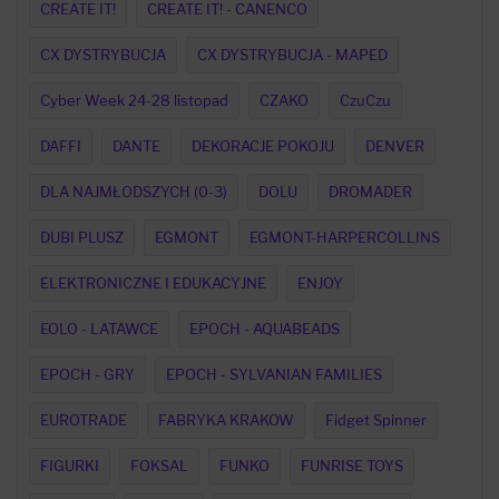
CREATE IT!
CREATE IT! - CANENCO
CX DYSTRYBUCJA
CX DYSTRYBUCJA - MAPED
Cyber Week 24-28 listopad
CZAKO
CzuCzu
DAFFI
DANTE
DEKORACJE POKOJU
DENVER
DLA NAJMŁODSZYCH (0-3)
DOLU
DROMADER
DUBI PLUSZ
EGMONT
EGMONT-HARPERCOLLINS
ELEKTRONICZNE I EDUKACYJNE
ENJOY
EOLO - LATAWCE
EPOCH - AQUABEADS
EPOCH - GRY
EPOCH - SYLVANIAN FAMILIES
EUROTRADE
FABRYKA KRAKOW
Fidget Spinner
FIGURKI
FOKSAL
FUNKO
FUNRISE TOYS