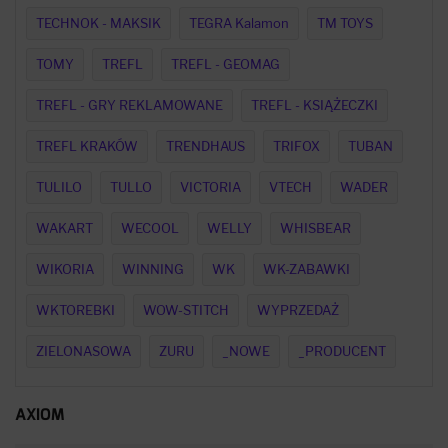
TECHNOK - MAKSIK
TEGRA Kalamon
TM TOYS
TOMY
TREFL
TREFL - GEOMAG
TREFL - GRY REKLAMOWANE
TREFL - KSIĄŻECZKI
TREFL KRAKÓW
TRENDHAUS
TRIFOX
TUBAN
TULILO
TULLO
VICTORIA
VTECH
WADER
WAKART
WECOOL
WELLY
WHISBEAR
WIKORIA
WINNING
WK
WK-ZABAWKI
WKTOREBKI
WOW-STITCH
WYPRZEDAŻ
ZIELONASOWA
ZURU
_NOWE
_PRODUCENT
AXIOM