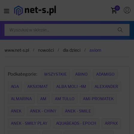
0
www.net-s.pl
nowości
dla dzieci
axiom
Podkategorie:
WSZYSTKIE
ABINO
ADAMIGO
AGA
AKSJOMAT
ALBA MOLI -4M
ALEXANDER
ALMARINA
AM
AM TULLO
AMI-PROMATEK
ANEK
ANEK - CHINY
ANEK - SMILE
ANEK - SMILY PLAY
AQUABEADS - EPOCH
ARPAX