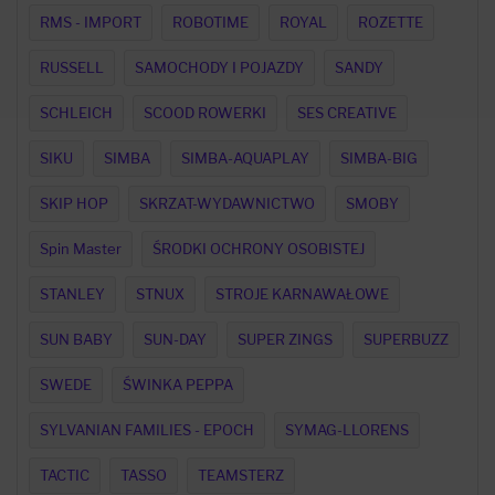
RMS - IMPORT
ROBOTIME
ROYAL
ROZETTE
RUSSELL
SAMOCHODY I POJAZDY
SANDY
SCHLEICH
SCOOD ROWERKI
SES CREATIVE
SIKU
SIMBA
SIMBA-AQUAPLAY
SIMBA-BIG
SKIP HOP
SKRZAT-WYDAWNICTWO
SMOBY
Spin Master
ŚRODKI OCHRONY OSOBISTEJ
STANLEY
STNUX
STROJE KARNAWAŁOWE
SUN BABY
SUN-DAY
SUPER ZINGS
SUPERBUZZ
SWEDE
ŚWINKA PEPPA
SYLVANIAN FAMILIES - EPOCH
SYMAG-LLORENS
TACTIC
TASSO
TEAMSTERZ