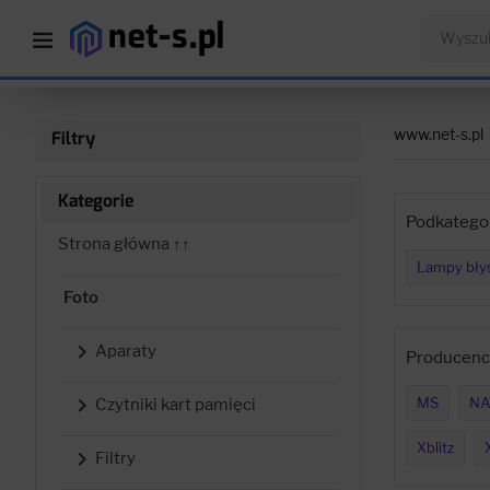
www.net-s.pl
Filtry
Kategorie
Podkategor
Strona główna ↑↑
Lampy bły
Foto

Aparaty
Producenci

MS
NA
Czytniki kart pamięci
Xblitz

Filtry