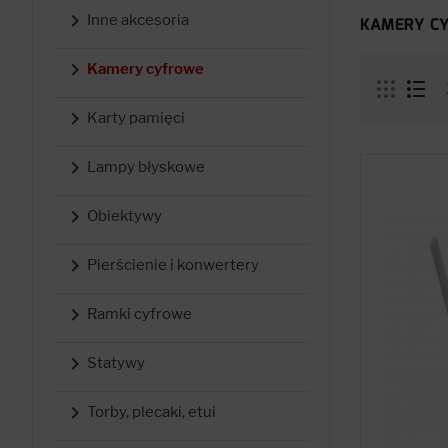

Inne akcesoria
KAMERY C

Kamery cyfrowe

Karty pamięci

Lampy błyskowe

Obiektywy

Pierścienie i konwertery

Ramki cyfrowe

Statywy

Torby, plecaki, etui