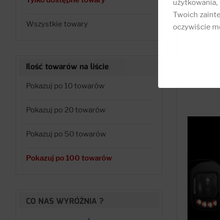
Tylko dostępne towary
użytkowania,
Twoich zainte
Wszystkie towary
oczywiście mo
Ilość towarów na liście
Pokazuj po 10 towarów
Pokazuj po 20 towarów
Pokazuj po 50 towarów
Pokazuj po 100 towarów
CO NAS WYRÓŻNIA ?