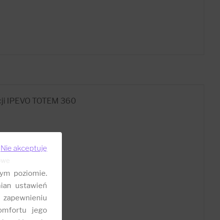
cji IPEVO TOTEM 360
Nie akceptuję
owe
ym poziomie.
ian ustawień
 zapewnieniu
omfortu jego