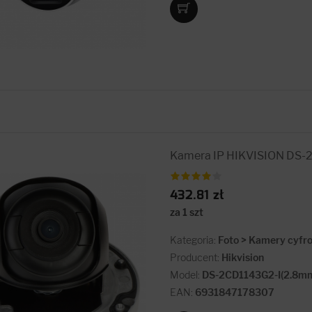
Kamera IP HIKVISION DS-
432.81 zł
za 1 szt
Kategoria:
Foto > Kamery cyfr
Producent:
Hikvision
Model:
DS-2CD1143G2-I(2.8m
EAN:
6931847178307