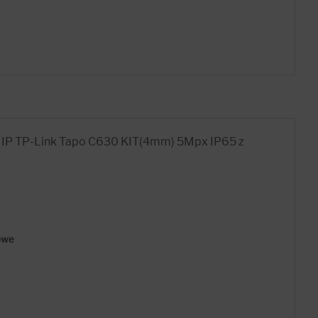
ra IP TP-Link Tapo C630 KIT(4mm) 5Mpx IP65 z
owe