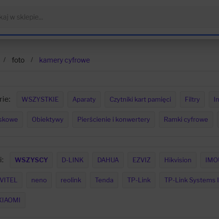
foto
kamery cyfrowe
ie:
WSZYSTKIE
Aparaty
Czytniki kart pamięci
Filtry
I
skowe
Obiektywy
Pierścienie i konwertery
Ramki cyfrowe
:
WSZYSCY
D-LINK
DAHUA
EZVIZ
Hikvision
IMO
VITEL
neno
reolink
Tenda
TP-Link
TP-Link Systems I
XIAOMI