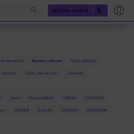
0
KOSZYK - 0.00 ZŁ
nne akcesoria
Kamery cyfrowe
Karty pamięci
Statywy
Torby, plecaki, etui
Zasilanie
U
ipevo
Kruger&Matz
LAMAX
LOGITECH
nc.
TRACER
TrueLife
UBIQUITI
VERBATIM