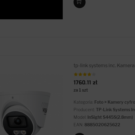
tp-link systems inc. Kame
1760.11 zł
za 1 szt
Kategoria:
Foto > Kamery cyfr
Producent:
TP-Link Systems In
Model:
InSight S445S(2.8mm)
EAN:
8885020625622