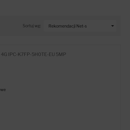

Sortuj wg:
Rekomendacji Net-s
SC 4G IPC-K7FP-5H0TE-EU 5MP
owe