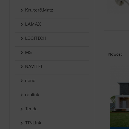

Kruger&Matz

LAMAX

LOGITECH

MS
Nowość

NAVITEL

neno

reolink

Tenda

TP-Link