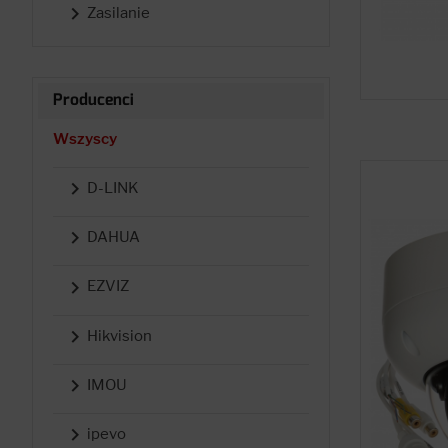

Zasilanie
Producenci
Wszyscy

D-LINK

DAHUA

EZVIZ

Hikvision

IMOU

ipevo