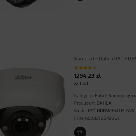
Kamera IP Dahua IPC-HD
1294.23 zł
za 1 szt
Kategoria:
Foto > Kamery cyfr
Producent:
DAHUA
Model:
IPC-HDBW3541R-ZAS-
EAN:
6923172542267