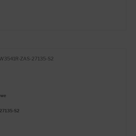
BW3541R-ZAS-27135-S2
owe
27135-S2