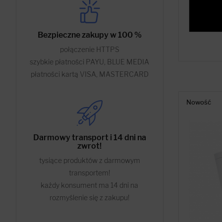
Bezpieczne zakupy w 100 %
połączenie HTTPS
szybkie płatności PAYU, BLUE MEDIA
płatności kartą VISA, MASTERCARD
Nowość
Darmowy transport i 14 dni na
zwrot!
tysiące produktów z darmowym
transportem!
każdy konsument ma 14 dni na
rozmyślenie się z zakupu!