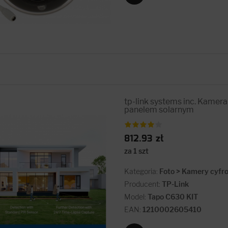
tp-link systems inc. Kame
panelem solarnym
812.93 zł
za 1 szt
Kategoria:
Foto > Kamery cyfr
Producent:
TP-Link
Model:
Tapo C630 KIT
EAN:
1210002605410