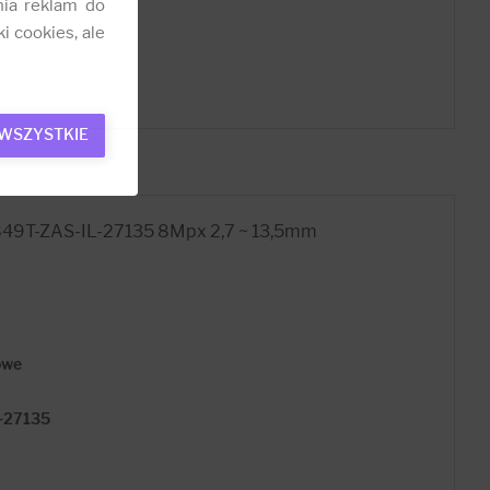
nia reklam do
i cookies, ale
 WSZYSTKIE
9T-ZAS-IL-27135 8Mpx 2,7 ~ 13,5mm
owe
-27135