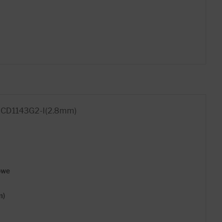
2CD1143G2-I(2.8mm)
owe
m)