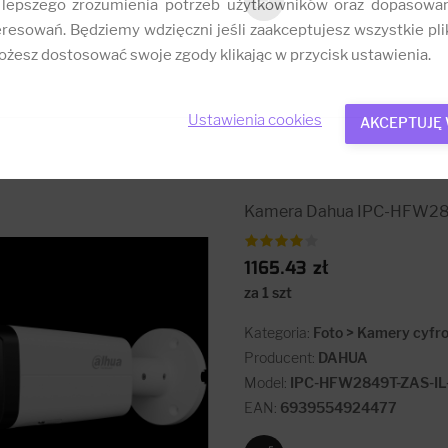
 lepszego zrozumienia potrzeb użytkowników oraz dopasowa
resowań. Będziemy wdzięczni jeśli zaakceptujesz wszystkie plik
żesz dostosować swoje zgody klikając w przycisk ustawienia.
Ustawienia cookies
AKCEPTUJĘ
Kamera Dahua IPC-HFW284
1165.43 zł
za 1 szt
Kategoria:
Foto > Kamery cyfr
Producent:
DAHUA
Model:
IPC-HFW2849T-ZAS-IL
EAN:
6939554924477