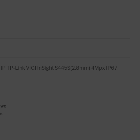
ra IP TP-Link VIGI InSight S445S(2.8mm) 4Mpx IP67
owe
c.