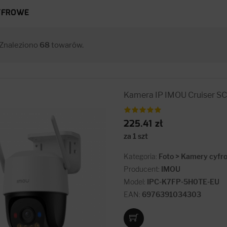
YFROWE
Znaleziono
68
towarów.
Kamera IP IMOU Cruiser 
225.41 zł
za 1 szt
Kategoria:
Foto > Kamery cyfr
Producent:
IMOU
Model:
IPC-K7FP-5H0TE-EU
EAN:
6976391034303