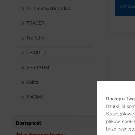

TP-Link Systems Inc.

TRACER

TrueLife

UBIQUITI

VERBATIM

Xblitz

XIAOMI
Dbamy o Two
Dzięki pliko
Szczegółowe 
plików cooki
Dostępność
bezpieczneg