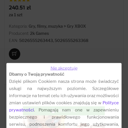
240.51 zł
za 1 szt
Kategoria:
Gry, filmy, muzyka > Gry XBOX
Producent:
2k Games
EAN:
5026555263443, 5026555263368
Nie akceptuję
Dbamy o Twoją prywatność
Dzięki plikom Cookiem nasza strona może świadczyć
usługi na najwyższym poziomie. Szczegółowe
informacje na temat celu ich używania oraz możliwości
zmian ustawień plików cookies znajdują się w
Polityce
prywatności
. Pomagają nam one w zapewnieniu
bezpiecznego i prawidłowego funkcjonowania
serwisu, podnoszenia komfortu jego użytkowania,