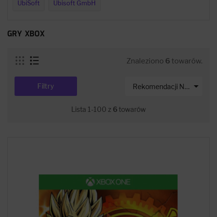
UbiSoft
Ubisoft GmbH
GRY XBOX
Znaleziono
6
towarów.

Filtry
Rekomendacji Net-s
Lista 1-100 z
6
towarów