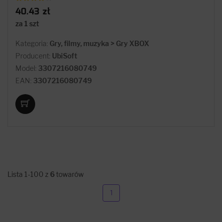
40.43 zł
za 1 szt
Kategoria:
Gry, filmy, muzyka > Gry XBOX
Producent:
UbiSoft
Model:
3307216080749
EAN:
3307216080749
Lista 1-100 z
6
towarów
1