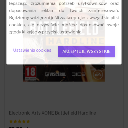
lepszego zrozumienia potrzeb użytkowników oraz
dopasowania reklam do Twoich zainteresowań.
Będziemy wdzięczni jeśli zaakceptujesz wszystkie pliki
cookies, ale oczywiście możesz dostosować swoje
zgody klikając w przycisk ustawienia.
Ustawienia cookies
AKCEPTUJĘ WSZYSTKIE
Electronic Arts XONE Battlefield Hardline