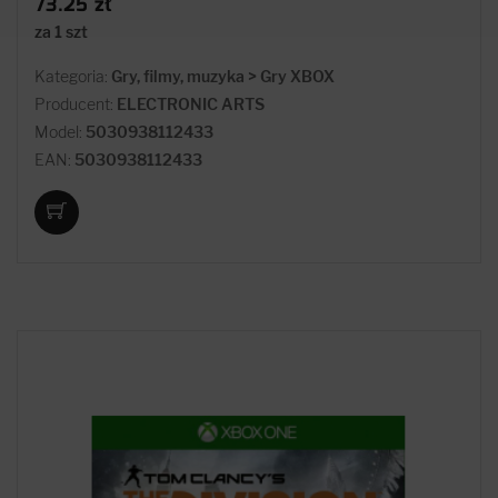
73.25 zł
za 1 szt
Kategoria:
Gry, filmy, muzyka > Gry XBOX
Producent:
ELECTRONIC ARTS
Model:
5030938112433
EAN:
5030938112433