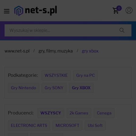
0
www.net-s.pl
gry, filmy, muzyka
gry xbox
Podkategorie:
WSZYSTKIE
Gry na PC
Gry Nintendo
Gry SONY
Gry XBOX
Producenci:
WSZYSCY
2k Games
Cenega
ELECTRONIC ARTS
MICROSOFT
Ubi Soft