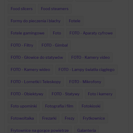
Food slicers
Food steamers
Formy do pieczenia i blachy
Fotele
Fotele gamingowe
Foto
FOTO - Aparaty cyfrowe
FOTO - Filtry
FOTO - Gimbal
FOTO - Głowice do statywów
FOTO - Kamery video
FOTO - Kamery wideo
FOTO - Lampy światła ciągłego
FOTO - Lornetki i Teleskopy
FOTO - Mikrofony
FOTO - Obiektywy
FOTO - Statywy
Foto i kamery
Foto upominki
Fotografia i film
Fotokioski
Fotowoltaika
Frezarki
Frezy
Frytkownice
Frytownice na gorące powietrze
Galanteria