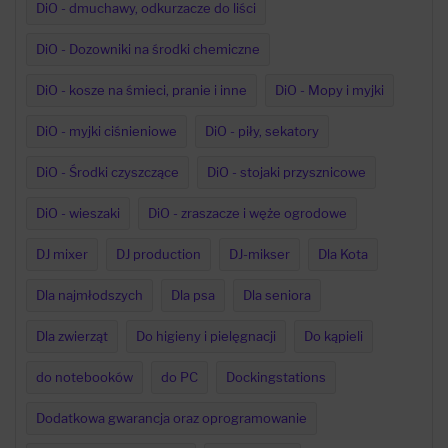
DiO - dmuchawy, odkurzacze do liści
DiO - Dozowniki na środki chemiczne
DiO - kosze na śmieci, pranie i inne
DiO - Mopy i myjki
DiO - myjki ciśnieniowe
DiO - piły, sekatory
DiO - Środki czyszczące
DiO - stojaki przysznicowe
DiO - wieszaki
DiO - zraszacze i węże ogrodowe
DJ mixer
DJ production
DJ-mikser
Dla Kota
Dla najmłodszych
Dla psa
Dla seniora
Dla zwierząt
Do higieny i pielęgnacji
Do kąpieli
do notebooków
do PC
Dockingstations
Dodatkowa gwarancja oraz oprogramowanie