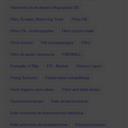
Filamenty do drukarek i długopisów 3D
Files, Scraper, Deburring Tools
Filmy CN
Filmy CN - profesjonalne
Filmy czarno-białe
Filmy instant
Filtr prywatyzujący
Filtry
Filtry do wody i akcesoria
FIREWALL
Firewalle i UTMy
FIT - Bieżnie
Fitness i sport
Fixing Systems
Fizjoterapia i rehabilitacja
Flash triggers and cables
Floor and table lamps
Fluorescent lamps
Folie do laminowania
Folie ochronne do komputerów i tabletów
Folie ochronne do smartphonów
Food processors