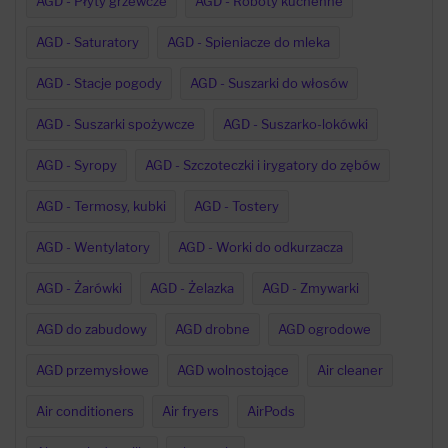
AGD - Płyty grzewcze
AGD - Roboty kuchenne
AGD - Saturatory
AGD - Spieniacze do mleka
AGD - Stacje pogody
AGD - Suszarki do włosów
AGD - Suszarki spożywcze
AGD - Suszarko-lokówki
AGD - Syropy
AGD - Szczoteczki i irygatory do zębów
AGD - Termosy, kubki
AGD - Tostery
AGD - Wentylatory
AGD - Worki do odkurzacza
AGD - Żarówki
AGD - Żelazka
AGD - Zmywarki
AGD do zabudowy
AGD drobne
AGD ogrodowe
AGD przemysłowe
AGD wolnostojące
Air cleaner
Air conditioners
Air fryers
AirPods