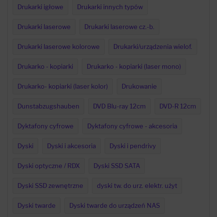
Drukarki igłowe
Drukarki innych typów
Drukarki laserowe
Drukarki laserowe cz.-b.
Drukarki laserowe kolorowe
Drukarki/urządzenia wielof.
Drukarko - kopiarki
Drukarko - kopiarki (laser mono)
Drukarko- kopiarki (laser kolor)
Drukowanie
Dunstabzugshauben
DVD Blu-ray 12cm
DVD-R 12cm
Dyktafony cyfrowe
Dyktafony cyfrowe - akcesoria
Dyski
Dyski i akcesoria
Dyski i pendrivy
Dyski optyczne / RDX
Dyski SSD SATA
Dyski SSD zewnętrzne
dyski tw. do urz. elektr. użyt
Dyski twarde
Dyski twarde do urządzeń NAS