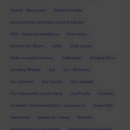
Golarki - Mężczyzna
Golarki damskie
gospodarstwo domowe, ogród & sala gier
GPS - nawigacja satelitarna
Gramofony
Graters and Slicers
Grille
Grille na gaz
Grille na węgiel drzewny
Grillowanie
Grinding Discs
Grinding Wheels
Gry
Gry - Nintendo
Gry i konsole
Gry i puzzle
Gry i zabawki
Gry towarzyskie, puzzle, karty
Gry/Puzzle
Grzejniki
Grzejniki / termowentylatory / ogrzewacze
Guide Rails
Gwarancje
gwarancje i usługi
Głośniki
Głośniki kolumny słuchawki
Głośniki bezprzewodowe