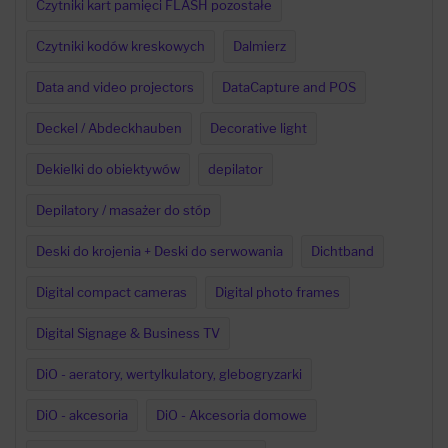
Czytniki kart pamięci FLASH pozostałe
Czytniki kodów kreskowych
Dalmierz
Data and video projectors
DataCapture and POS
Deckel / Abdeckhauben
Decorative light
Dekielki do obiektywów
depilator
Depilatory / masażer do stóp
Deski do krojenia + Deski do serwowania
Dichtband
Digital compact cameras
Digital photo frames
Digital Signage & Business TV
DiO - aeratory, wertylkulatory, glebogryzarki
DiO - akcesoria
DiO - Akcesoria domowe