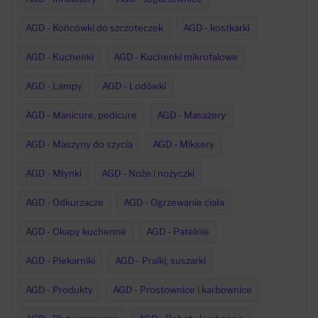
AGD - Końcówki do szczoteczek
AGD - kostkarki
AGD - Kuchenki
AGD - Kuchenki mikrofalowe
AGD - Lampy
AGD - Lodówki
AGD - Manicure, pedicure
AGD - Masażery
AGD - Maszyny do szycia
AGD - Miksery
AGD - Młynki
AGD - Noże i nożyczki
AGD - Odkurzacze
AGD - Ogrzewanie ciała
AGD - Okapy kuchenne
AGD - Patelnie
AGD - Piekarniki
AGD - Pralki, suszarki
AGD - Produkty
AGD - Prostownice i karbownice