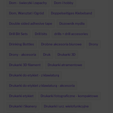
Dom - świeczki i zapachy
Dom i hobby
Dom, Warsztat i Ogród
Doppelseitiges Klebeband
Double sided adhesive tape
Dozownik mydła
Drill Bit Sets
Drill bits
drills + drill accesories
Drinking Bottles
Drobne akcesoria biurowe
Drony
Drony - akcesoria
Druk
Drukarki 3D
Drukarki 3D filament
Drukarki atramentowe
Drukarki do etykiet - z klawiaturą
Drukarki do etykiet z klawiaturą - akcesoria
Drukarki etykiet
Drukarki fotograficzne - kompaktowe
Drukarki i Skanery
Drukarki i urz. wielofunkcyjne