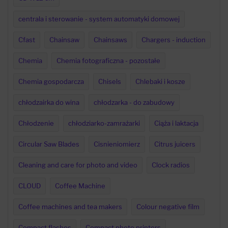
centrala i sterowanie - system automatyki domowej
Cfast
Chainsaw
Chainsaws
Chargers - induction
Chemia
Chemia fotograficzna - pozostałe
Chemia gospodarcza
Chisels
Chlebaki i kosze
chłodzairka do wina
chłodzarka - do zabudowy
Chłodzenie
chłodziarko-zamrażarki
Ciąża i laktacja
Circular Saw Blades
Cisnieniomierz
Citrus juicers
Cleaning and care for photo and video
Clock radios
CLOUD
Coffee Machine
Coffee machines and tea makers
Colour negative film
Compact flashes
Compact photo printers