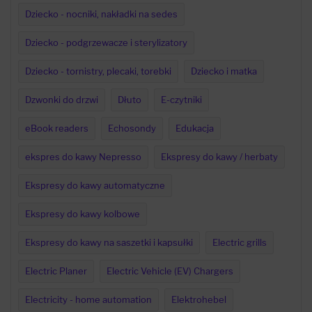
Dziecko - nocniki, nakładki na sedes
Dziecko - podgrzewacze i sterylizatory
Dziecko - tornistry, plecaki, torebki
Dziecko i matka
Dzwonki do drzwi
Dłuto
E-czytniki
eBook readers
Echosondy
Edukacja
ekspres do kawy Nepresso
Ekspresy do kawy / herbaty
Ekspresy do kawy automatyczne
Ekspresy do kawy kolbowe
Ekspresy do kawy na saszetki i kapsułki
Electric grills
Electric Planer
Electric Vehicle (EV) Chargers
Electricity - home automation
Elektrohebel