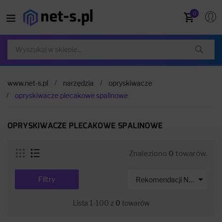
0
www.net-s.pl
narzędzia
opryskiwacze
opryskiwacze plecakowe spalinowe
OPRYSKIWACZE PLECAKOWE SPALINOWE
Znaleziono
0
towarów.

Filtry
Rekomendacji Net-s
Lista 1-100 z
0
towarów