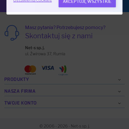
Ustawienia cookies
AKCEPTUJĘ WSZYSTKIE
Masz pytania? Potrzebujesz pomocy?
Skontaktuj się z nami
Net-s sp. j.
ul. Żwirowa 37, Rumia
PRODUKTY
NASZA FIRMA
TWOJE KONTO
© 2006 - 2026 - Net-s sp. j.