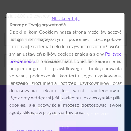
Lista 1-100 z
0
towarów
Nie akceptuję
Dbamy o Twoją prywatność
Dzięki plikom Cookiem nasza strona może świadczyć
CO NAS WYRÓŻNIA ?
usługi na najwyższym poziomie. Szczegółowe
informacje na temat celu ich używania oraz możliwości
zmian ustawień plików cookies znajdują się w
Polityce
CO MÓWIĄ O NAS ZADOWOLENI KLIENCI:
prywatności
. Pomagają nam one w zapewnieniu
bezpiecznego i prawidłowego funkcjonowania
serwisu, podnoszenia komfortu jego użytkowania,
lepszego zrozumienia potrzeb użytkowników oraz
dopasowania reklam do Twoich zainteresowań.
Będziemy wdzięczni jeśli zaakceptujesz wszystkie pliki
cookies, ale oczywiście możesz dostosować swoje
Zapisz się do Newslettera
zgody klikając w przycisk ustawienia.
Otrzymasz ostanie nowości i ceny specjalne