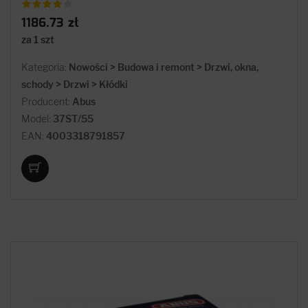
1186.73 zł
za 1 szt
Kategoria:
Nowości > Budowa i remont > Drzwi, okna,
schody > Drzwi > Kłódki
Producent:
Abus
Model:
37ST/55
EAN:
4003318791857