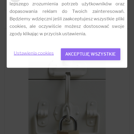
lepszego zrozumienia potrzeb użytkowników oraz
dopasowania reklam do Twoich zainteresowań.
Będziemy wdzięczni jeśli zaakceptujesz wszystkie pliki
cookies, ale oczywiście możesz dostosować swoje
zgody klikając w przycisk ustawienia.
Ustawienia cookies
AKCEPTUJĘ WSZYSTKIE