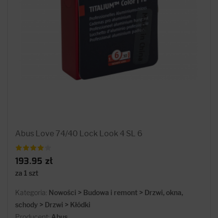
Abus Love 74/40 Lock Look 4 SL 6
193.95 zł
za 1 szt
Kategoria:
Nowości > Budowa i remont > Drzwi, okna,
schody > Drzwi > Kłódki
Producent:
Abus