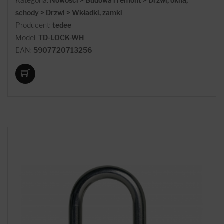
Kategoria:
Nowości > Budowa i remont > Drzwi, okna,
schody > Drzwi > Wkładki, zamki
Producent:
tedee
Model:
TD-LOCK-WH
EAN:
5907720713256