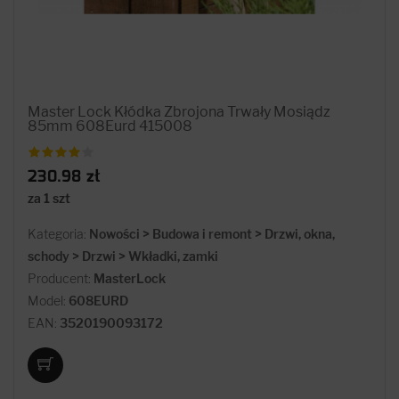
Master Lock Kłódka Zbrojona Trwały Mosiądz
85mm 608Eurd 415008
230.98 zł
za 1 szt
Kategoria:
Nowości > Budowa i remont > Drzwi, okna,
schody > Drzwi > Wkładki, zamki
Producent:
MasterLock
Model:
608EURD
EAN:
3520190093172