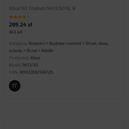
Abus 90 Titalium 96TI/50 SL 8
289.24 zł
za 1 szt
Kategoria:
Nowości > Budowa i remont > Drzwi, okna,
schody > Drzwi > Kłódki
Producent:
Abus
Model:
96TI/50
EAN:
4003318708725