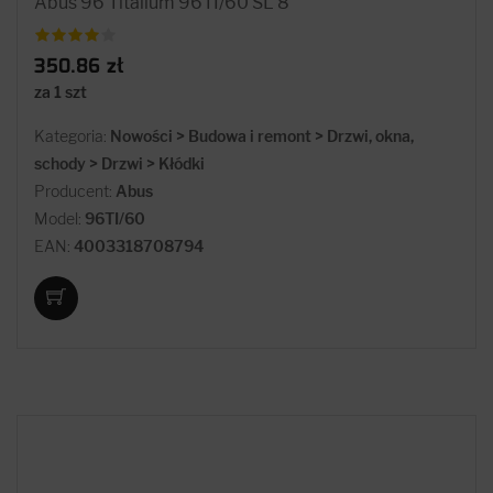
Abus 96 Titalium 96TI/60 SL 8
350.86 zł
za 1 szt
Kategoria:
Nowości > Budowa i remont > Drzwi, okna,
schody > Drzwi > Kłódki
Producent:
Abus
Model:
96TI/60
EAN:
4003318708794