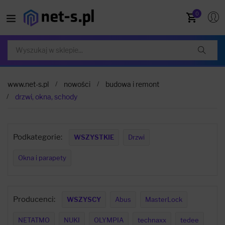
0
www.net-s.pl
nowości
budowa i remont
drzwi, okna, schody
Podkategorie:
WSZYSTKIE
Drzwi
Okna i parapety
Producenci:
WSZYSCY
Abus
MasterLock
NETATMO
NUKI
OLYMPIA
technaxx
tedee