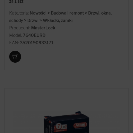
za 1 szt
Kategoria:
Nowości > Budowa i remont > Drzwi, okna,
schody > Drzwi > Wkładki, zamki
Producent:
MasterLock
Model:
7640EURD
EAN:
3520190933171