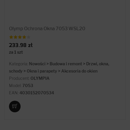
Olymp Ochrona Okna 7053 WSL20
233.98 zł
za 1 szt
Kategoria:
Nowości > Budowa i remont > Drzwi, okna,
schody > Okna i parapety > Akcesoria do okien
Producent:
OLYMPIA
Model:
7053
EAN:
4030152070534