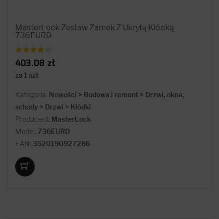
MasterLock Zestaw Zamek Z Ukrytą Kłódką
736EURD
403.08 zł
za 1 szt
Kategoria:
Nowości > Budowa i remont > Drzwi, okna,
schody > Drzwi > Kłódki
Producent:
MasterLock
Model:
736EURD
EAN:
3520190927286