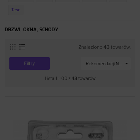
Tesa
DRZWI, OKNA, SCHODY
Znaleziono
43
towarów.

Filtry
Rekomendacji Net-s
Lista 1-100 z
43
towarów