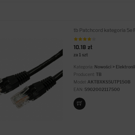
tb Patchcord kategoria 5e
10.18 zł
za 1 szt
Kategoria:
Nowości > Elektroni
Producent:
TB
Model:
AKTBXKS5UTP150B
EAN:
5902002117500