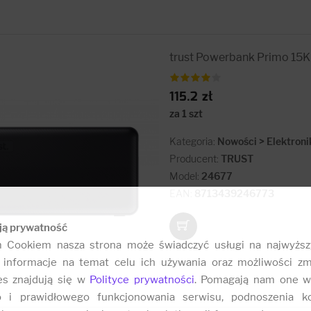
trust Powerbank Primo 15
115.2 zł
za 1 szt
Kategoria:
Nowości > Elektroni
Producent:
TRUST
Model:
24677
EAN:
8713439246773
ją prywatność
m Cookiem nasza strona może świadczyć usługi na najwyższ
informacje na temat celu ich używania oraz możliwości zm
es znajdują się w
Polityce prywatności
. Pomagają nam one w
o i prawidłowego funkcjonowania serwisu, podnoszenia k