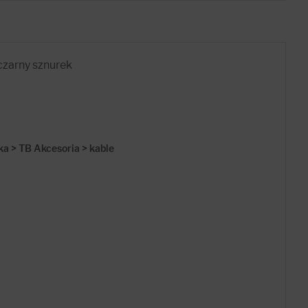
czarny sznurek
ka > TB Akcesoria > kable