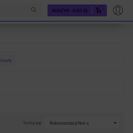
0
KOSZYK - 0.00 ZŁ
chwyty

Sortuj wg:
Rekomendacji Net-s