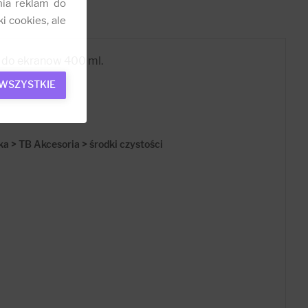
nia reklam do
i cookies, ale
a do ekranow 400 ml.
 WSZYSTKIE
ka > TB Akcesoria > środki czystości