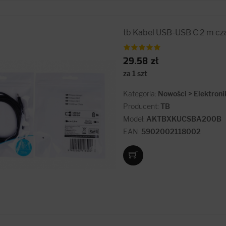
tb Kabel USB-USB C 2 m cz
29.58 zł
za 1 szt
Kategoria:
Nowości > Elektroni
Producent:
TB
Model:
AKTBXKUCSBA200B
EAN:
5902002118002