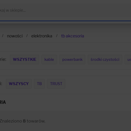
nowości
elektronika
tb akcesoria
ie:
WSZYSTKIE
kable
powerbank
środki czystości
u
:
WSZYSCY
TB
TRUST
RIA
Znaleziono
8
towarów.