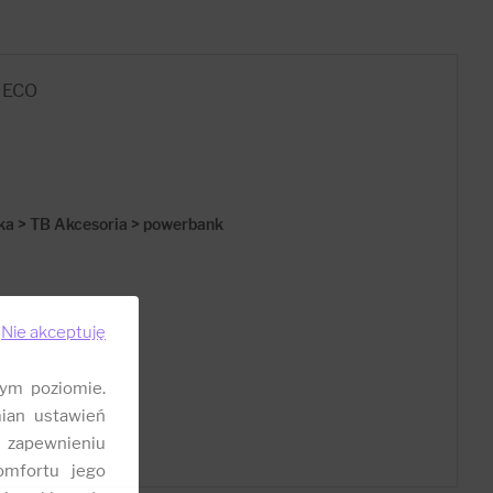
K ECO
ka > TB Akcesoria > powerbank
Nie akceptuję
ym poziomie.
ian ustawień
 zapewnieniu
omfortu jego