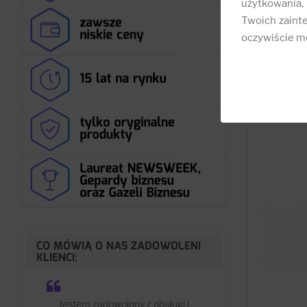
użytkowania,
Twoich zainte
oczywiście mo
CO MÓWIĄ O NAS ZADOWOLENI
KLIENCI:
Jestem zadowolony z obsługi i