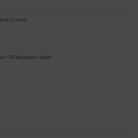
arny sznurek
ka > TB Akcesoria > kable