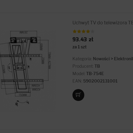
Uchwyt TV do telewizora 
93.43 zł
za 1 szt
Kategoria:
Nowości > Elektroni
Producent:
TB
Model:
TB-754E
EAN:
5902002131001