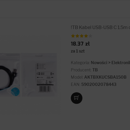
!TB Kabel USB-USB C 1.5m 
18.37 zł
za 1 szt
Kategoria:
Nowości > Elektroni
Producent:
TB
Model:
AKTBXKUCSBA150B
EAN:
5902002078443