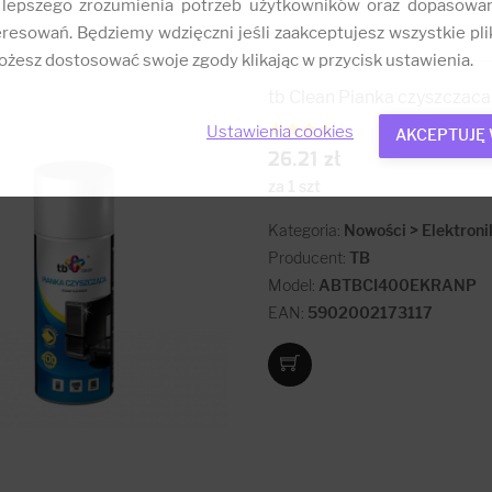
 lepszego zrozumienia potrzeb użytkowników oraz dopasowa
resowań. Będziemy wdzięczni jeśli zaakceptujesz wszystkie plik
żesz dostosować swoje zgody klikając w przycisk ustawienia.
tb Clean Pianka czyszczac
Ustawienia cookies
AKCEPTUJĘ
26.21 zł
za 1 szt
Kategoria:
Nowości > Elektroni
Producent:
TB
Model:
ABTBCI400EKRANP
EAN:
5902002173117