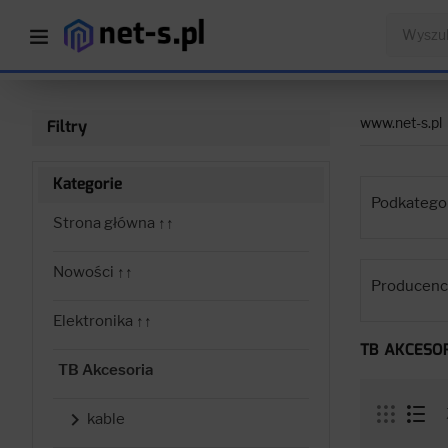
www.net-s.pl
Filtry
Kategorie
Podkategor
Strona główna ↑↑
Nowości ↑↑
Producenci
Elektronika ↑↑
TB AKCESO
TB Akcesoria

kable