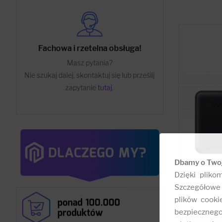
Fachowa i rzetelna obsługa!
Masz pytania?
Nie szukaj dalej, skontaktuj się lub prześlij
zapytanie
tutaj
.
Dbamy o Two
Dzięki pliko
Szczegółowe 
plików cooki
bezpieczneg