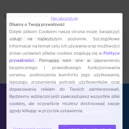
Lista 1-100 z
0
towarów
Nie akceptuję
Dbamy o Twoją prywatność
Dzięki plikom Cookiem nasza strona może świadczyć
CO NAS WYRÓŻNIA ?
usługi na najwyższym poziomie. Szczegółowe
informacje na temat celu ich używania oraz możliwości
zmian ustawień plików cookies znajdują się w
Polityce
CO MÓWIĄ O NAS ZADOWOLENI KLIENCI:
prywatności
. Pomagają nam one w zapewnieniu
bezpiecznego i prawidłowego funkcjonowania
serwisu, podnoszenia komfortu jego użytkowania,
lepszego zrozumienia potrzeb użytkowników oraz
dopasowania reklam do Twoich zainteresowań.
Będziemy wdzięczni jeśli zaakceptujesz wszystkie pliki
cookies, ale oczywiście możesz dostosować swoje
Zapisz się do Newslettera
zgody klikając w przycisk ustawienia.
Otrzymasz ostanie nowości i ceny specjalne