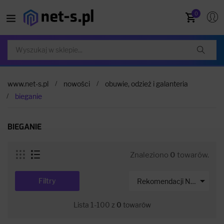
0
www.net-s.pl
nowości
obuwie, odzież i galanteria
bieganie
BIEGANIE
Znaleziono
0
towarów.

Filtry
Rekomendacji Net-s
Lista 1-100 z
0
towarów