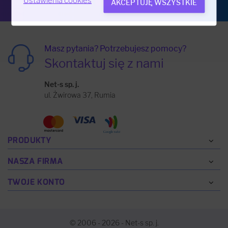
Ustawienia cookies
AKCEPTUJĘ WSZYSTKIE
Masz pytania? Potrzebujesz pomocy?
Skontaktuj się z nami
Net-s sp. j.
ul. Żwirowa 37, Rumia
PRODUKTY
NASZA FIRMA
TWOJE KONTO
© 2006 - 2026 - Net-s sp. j.