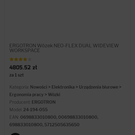
ERGOTRON Wózek NEO-FLEX DUAL WIDEVIEW
WORKSPACE
4805.52 zł
za 1 szt
Kategoria:
Nowości > Elektronika > Urządzenia biurowe >
Ergonomia pracy > Wózki
Producent:
ERGOTRON
Model:
24-194-055
EAN:
0698833010800, 00698833010800,
698833010800, 5712505635650