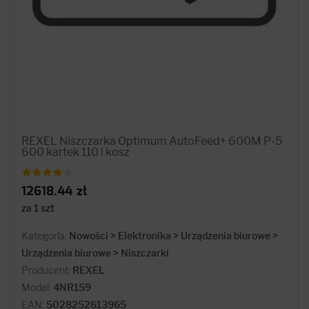
REXEL Niszczarka Optimum AutoFeed+ 600M P-5
600 kartek 110 l kosz
12618.44 zł
za 1 szt
Kategoria:
Nowości > Elektronika > Urządzenia biurowe >
Urządzenia biurowe > Niszczarki
Producent:
REXEL
Model:
4NR159
EAN:
5028252613965