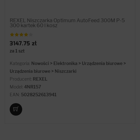
REXEL Niszczarka Optimum AutoFeed 300M P-5
300 kartek 60 l kosz
3147.75 zł
za 1 szt
Kategoria:
Nowości > Elektronika > Urządzenia biurowe >
Urządzenia biurowe > Niszczarki
Producent:
REXEL
Model:
4NR157
EAN:
5028252613941