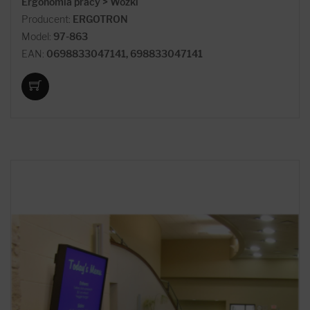
Ergonomia pracy > Wózki
Producent:
ERGOTRON
Model:
97-863
EAN:
0698833047141, 698833047141