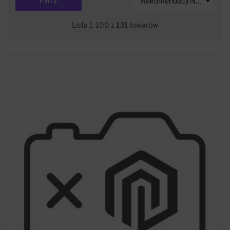

Filtry
Rekomendacji Net-s
Lista 1-100 z
131
towarów