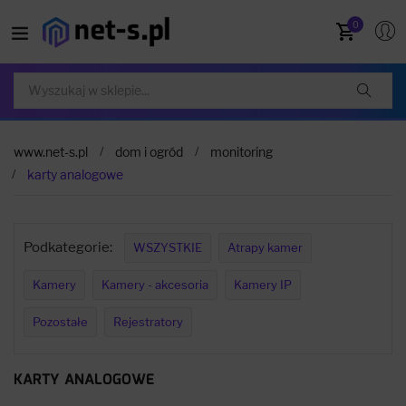
0
www.net-s.pl
dom i ogród
monitoring
karty analogowe
Podkategorie:
WSZYSTKIE
Atrapy kamer
Kamery
Kamery - akcesoria
Kamery IP
Pozostałe
Rejestratory
KARTY ANALOGOWE