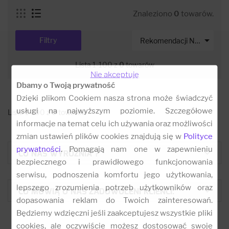
Znaleziono
0
towarów.

Filtry
Rekomendacji Net-s
Lista 1-100 z
0
towarów
Nie akceptuję
Dbamy o Twoją prywatność
Dzięki plikom Cookiem nasza strona może świadczyć
usługi na najwyższym poziomie. Szczegółowe
Lista 1-100 z
0
towarów
informacje na temat celu ich używania oraz możliwości
zmian ustawień plików cookies znajdują się w
Polityce
prywatności
. Pomagają nam one w zapewnieniu
CO NAS WYRÓŻNIA ?
bezpiecznego i prawidłowego funkcjonowania
serwisu, podnoszenia komfortu jego użytkowania,
lepszego zrozumienia potrzeb użytkowników oraz
CO MÓWIĄ O NAS ZADOWOLENI KLIENCI:
dopasowania reklam do Twoich zainteresowań.
Będziemy wdzięczni jeśli zaakceptujesz wszystkie pliki
cookies, ale oczywiście możesz dostosować swoje