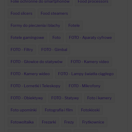
Folie ochronne do smartphonów
Food processors
Food slicers
Food steamers
Formy do pieczenia i blachy
Fotele
Fotele gamingowe
Foto
FOTO - Aparaty cyfrowe
FOTO - Filtry
FOTO - Gimbal
FOTO - Głowice do statywów
FOTO - Kamery video
FOTO - Kamery wideo
FOTO - Lampy światła ciągłego
FOTO - Lornetki i Teleskopy
FOTO - Mikrofony
FOTO - Obiektywy
FOTO - Statywy
Foto i kamery
Foto upominki
Fotografia i film
Fotokioski
Fotowoltaika
Frezarki
Frezy
Frytkownice