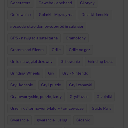
Generators
Gewebeklebeband
Gilotyny
Gofrownice
Golarki - Mężczyzna
Golarki damskie
gospodarstwo domowe, ogród & sala gier
GPS - nawigacja satelitarna
Gramofony
Graters and Slicers
Grille
Grille na gaz
Grille na węgiel drzewny
Grillowanie
Grinding Discs
Grinding Wheels
Gry
Gry - Nintendo
Gry i konsole
Gry i puzzle
Gry i zabawki
Gry towarzyskie, puzzle, karty
Gry/Puzzle
Grzejniki
Grzejniki / termowentylatory / ogrzewacze
Guide Rails
Gwarancje
gwarancje i usługi
Głośniki