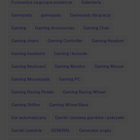
Frytownice na gorące powietrze
Galanteria
Gamepads
gamepady
Gamepady dla graczy
Gaming
Gaming Accessories
Gaming Chair
Gaming chairs
Gaming Controller
Gaming Headset
Gaming headsets
Gaming i konsole
Gaming Keyboard
Gaming Monitor
Gaming Mouse
Gaming Mousepads
Gaming PC
Gaming Racing Pedals
Gaming Racing Wheel
Gaming Shifter
Gaming Wheel Base
Gar automatyczny
Garnki / zestawy garnków / pokrywki
Garnki i patelnie
GENERAL
Generator prądu