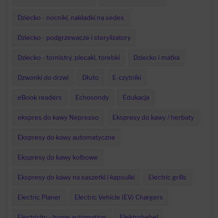
Dziecko - nocniki, nakładki na sedes
Dziecko - podgrzewacze i sterylizatory
Dziecko - tornistry, plecaki, torebki
Dziecko i matka
Dzwonki do drzwi
Dłuto
E-czytniki
eBook readers
Echosondy
Edukacja
ekspres do kawy Nepresso
Ekspresy do kawy / herbaty
Ekspresy do kawy automatyczne
Ekspresy do kawy kolbowe
Ekspresy do kawy na saszetki i kapsułki
Electric grills
Electric Planer
Electric Vehicle (EV) Chargers
Electricity - home automation
Elektrohebel