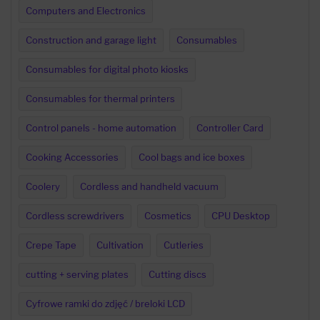
Computers and Electronics
Construction and garage light
Consumables
Consumables for digital photo kiosks
Consumables for thermal printers
Control panels - home automation
Controller Card
Cooking Accessories
Cool bags and ice boxes
Coolery
Cordless and handheld vacuum
Cordless screwdrivers
Cosmetics
CPU Desktop
Crepe Tape
Cultivation
Cutleries
cutting + serving plates
Cutting discs
Cyfrowe ramki do zdjęć / breloki LCD