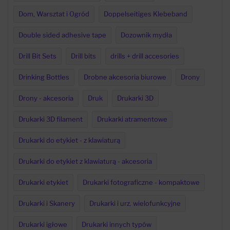
Dom, Warsztat i Ogród
Doppelseitiges Klebeband
Double sided adhesive tape
Dozownik mydła
Drill Bit Sets
Drill bits
drills + drill accesories
Drinking Bottles
Drobne akcesoria biurowe
Drony
Drony - akcesoria
Druk
Drukarki 3D
Drukarki 3D filament
Drukarki atramentowe
Drukarki do etykiet - z klawiaturą
Drukarki do etykiet z klawiaturą - akcesoria
Drukarki etykiet
Drukarki fotograficzne - kompaktowe
Drukarki i Skanery
Drukarki i urz. wielofunkcyjne
Drukarki igłowe
Drukarki innych typów