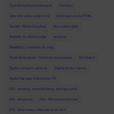
Czytniki kodów kreskowych
Dalmierz
Data and video projectors
DataCapture and POS
Deckel / Abdeckhauben
Decorative light
Dekielki do obiektywów
depilator
Depilatory / masażer do stóp
Deski do krojenia + Deski do serwowania
Dichtband
Digital compact cameras
Digital photo frames
Digital Signage & Business TV
DiO - aeratory, wertylkulatory, glebogryzarki
DiO - akcesoria
DiO - Akcesoria domowe
DiO - dmuchawy, odkurzacze do liści