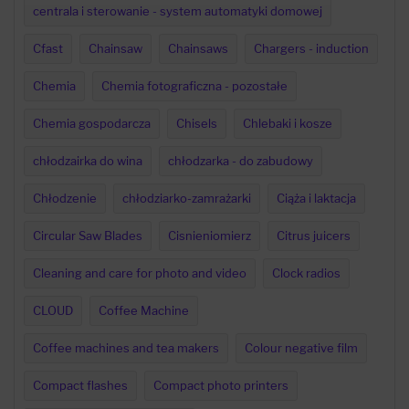
centrala i sterowanie - system automatyki domowej
Cfast
Chainsaw
Chainsaws
Chargers - induction
Chemia
Chemia fotograficzna - pozostałe
Chemia gospodarcza
Chisels
Chlebaki i kosze
chłodzairka do wina
chłodzarka - do zabudowy
Chłodzenie
chłodziarko-zamrażarki
Ciąża i laktacja
Circular Saw Blades
Cisnieniomierz
Citrus juicers
Cleaning and care for photo and video
Clock radios
CLOUD
Coffee Machine
Coffee machines and tea makers
Colour negative film
Compact flashes
Compact photo printers