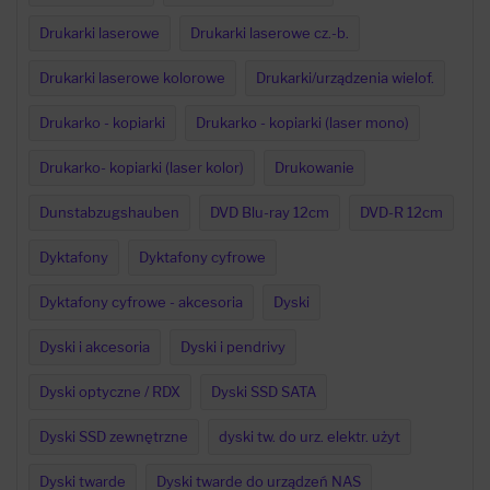
Drukarki laserowe
Drukarki laserowe cz.-b.
Drukarki laserowe kolorowe
Drukarki/urządzenia wielof.
Drukarko - kopiarki
Drukarko - kopiarki (laser mono)
Drukarko- kopiarki (laser kolor)
Drukowanie
Dunstabzugshauben
DVD Blu-ray 12cm
DVD-R 12cm
Dyktafony
Dyktafony cyfrowe
Dyktafony cyfrowe - akcesoria
Dyski
Dyski i akcesoria
Dyski i pendrivy
Dyski optyczne / RDX
Dyski SSD SATA
Dyski SSD zewnętrzne
dyski tw. do urz. elektr. użyt
Dyski twarde
Dyski twarde do urządzeń NAS