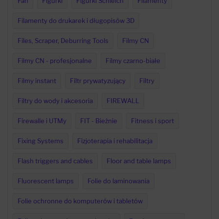
Fan
Figurki
Figurki Schleich
Filamenty
Filamenty do drukarek i długopisów 3D
Files, Scraper, Deburring Tools
Filmy CN
Filmy CN - profesjonalne
Filmy czarno-białe
Filmy instant
Filtr prywatyzujący
Filtry
Filtry do wody i akcesoria
FIREWALL
Firewalle i UTMy
FIT - Bieżnie
Fitness i sport
Fixing Systems
Fizjoterapia i rehabilitacja
Flash triggers and cables
Floor and table lamps
Fluorescent lamps
Folie do laminowania
Folie ochronne do komputerów i tabletów