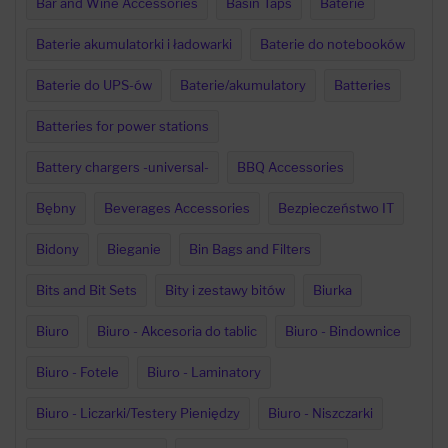
Bar and Wine Accessories
Basin Taps
Baterie
Baterie akumulatorki i ładowarki
Baterie do notebooków
Baterie do UPS-ów
Baterie/akumulatory
Batteries
Batteries for power stations
Battery chargers -universal-
BBQ Accessories
Bębny
Beverages Accessories
Bezpieczeństwo IT
Bidony
Bieganie
Bin Bags and Filters
Bits and Bit Sets
Bity i zestawy bitów
Biurka
Biuro
Biuro - Akcesoria do tablic
Biuro - Bindownice
Biuro - Fotele
Biuro - Laminatory
Biuro - Liczarki/Testery Pieniędzy
Biuro - Niszczarki