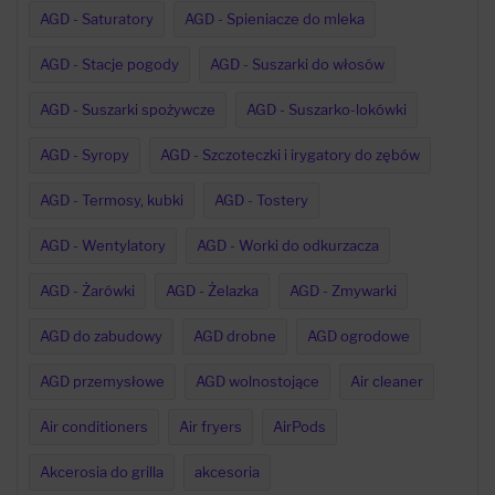
AGD - Saturatory
AGD - Spieniacze do mleka
AGD - Stacje pogody
AGD - Suszarki do włosów
AGD - Suszarki spożywcze
AGD - Suszarko-lokówki
AGD - Syropy
AGD - Szczoteczki i irygatory do zębów
AGD - Termosy, kubki
AGD - Tostery
AGD - Wentylatory
AGD - Worki do odkurzacza
AGD - Żarówki
AGD - Żelazka
AGD - Zmywarki
AGD do zabudowy
AGD drobne
AGD ogrodowe
AGD przemysłowe
AGD wolnostojące
Air cleaner
Air conditioners
Air fryers
AirPods
Akcerosia do grilla
akcesoria