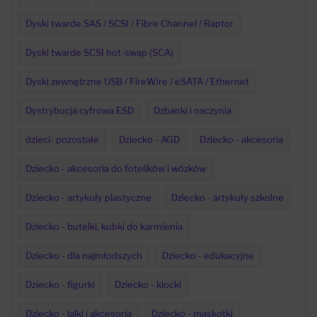
Dyski twarde SAS / SCSI / Fibre Channel / Raptor
Dyski twarde SCSI hot-swap (SCA)
Dyski zewnętrzne USB / FireWire / eSATA / Ethernet
Dystrybucja cyfrowa ESD
Dzbanki i naczynia
dzieci- pozostałe
Dziecko - AGD
Dziecko - akcesoria
Dziecko - akcesoria do fotelików i wózków
Dziecko - artykuły plastyczne
Dziecko - artykuły szkolne
Dziecko - butelki, kubki do karmienia
Dziecko - dla najmłodszych
Dziecko - edukacyjne
Dziecko - figurki
Dziecko - klocki
Dziecko - lalki i akcesoria
Dziecko - maskotki