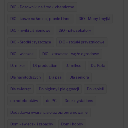
DiO - Dozowniki na środki chemiczne
DiO - kosze na śmieci, pranie i inne
DiO - Mopy i myjki
DiO - myjki ciśnieniowe
DiO - piły, sekatory
DiO - Środki czyszczące
DiO - stojaki przysznicowe
DiO - wieszaki
DiO - zraszacze i węże ogrodowe
DJ mixer
DJ production
DJ-mikser
Dla Kota
Dla najmłodszych
Dla psa
Dla seniora
Dla zwierząt
Do higieny i pielęgnacji
Do kąpieli
do notebooków
do PC
Dockingstations
Dodatkowa gwarancja oraz oprogramowanie
Dom - świeczki i zapachy
Dom i hobby