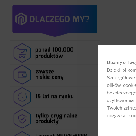
Dbamy o Two
Dzięki pliko
Szczegółowe 
plików cooki
bezpieczneg
użytkowania,
Twoich zainte
oczywiście mo