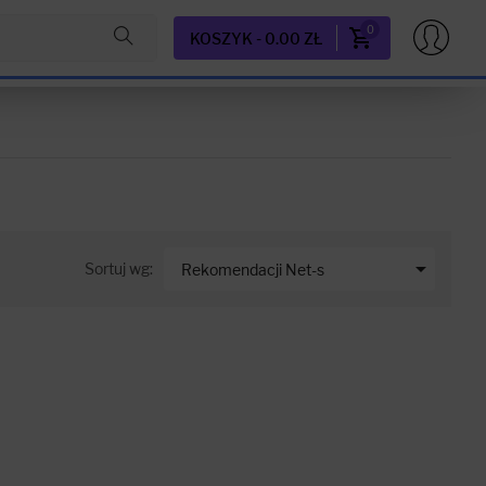
0
KOSZYK - 0.00 ZŁ

Sortuj wg:
Rekomendacji Net-s