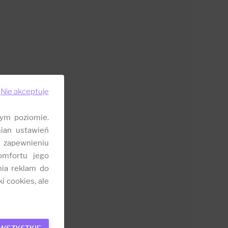
Nie akceptuję
ym poziomie.
ian ustawień
 zapewnieniu
omfortu jego
nia reklam do
i cookies, ale