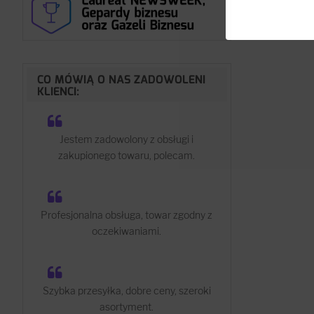
CO MÓWIĄ O NAS ZADOWOLENI
KLIENCI:
Jestem zadowolony z obsługi i
zakupionego towaru, polecam.
Profesjonalna obsługa, towar zgodny z
oczekiwaniami.
Szybka przesyłka, dobre ceny, szeroki
asortyment.